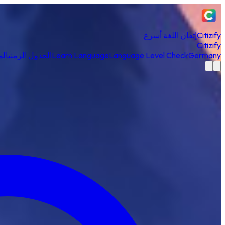
Citizify
إتقان اللغة أسرع
Citizify
Germany
Language Level Check
Learn Language
الجدول الزمني
الم