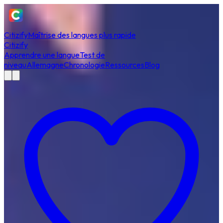
Citizify
Maîtrise des langues plus rapide
Citizify
Apprendre une langue
Test de
niveau
Allemagne
Chronologie
Ressources
Blog