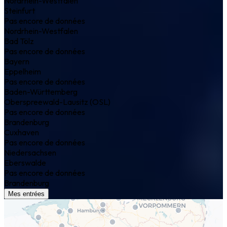
Nordrhein-Westfalen
Steinfurt
Pas encore de données
Nordrhein-Westfalen
Bad Tölz
Pas encore de données
Bayern
Eppelheim
Pas encore de données
Baden-Württemberg
Oberspreewald-Lausitz (OSL)
Pas encore de données
Brandenburg
Cuxhaven
Pas encore de données
Niedersachsen
Eberswalde
Pas encore de données
Brandenburg
Mes entrées