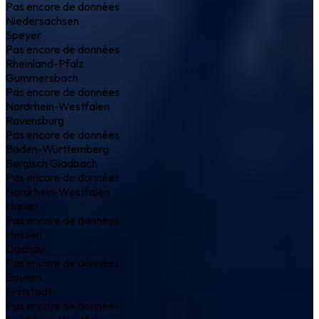
Pas encore de données
Niedersachsen
Speyer
Pas encore de données
Rheinland-Pfalz
Gummersbach
Pas encore de données
Nordrhein-Westfalen
Ravensburg
Pas encore de données
Baden-Württemberg
Bergisch Gladbach
Pas encore de données
Nordrhein-Westfalen
Hanau
Pas encore de données
Hessen
Dachau
Pas encore de données
Bayern
Erftstadt
Pas encore de données