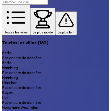
Toutes les villes
Le plus rapide
Le plus lent
Toutes les villes (182)
Berlin
Pas encore de données
Berlin
Hamburg
Pas encore de données
Hamburg
München
Pas encore de données
Bayern
Köln
Pas encore de données
Nordrhein-Westfalen