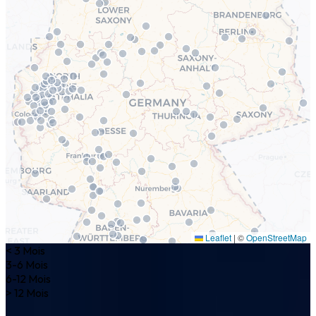
Leaflet
|
©
OpenStreetMap
< 3 Mois
3-6 Mois
6-12 Mois
> 12 Mois