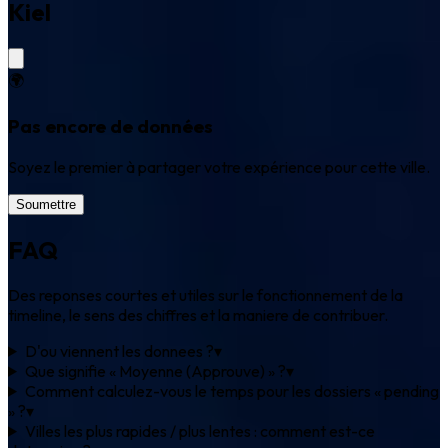
Kiel
🌍
Pas encore de données
Soyez le premier à partager votre expérience pour cette ville.
Soumettre
FAQ
Des reponses courtes et utiles sur le fonctionnement de la
timeline, le sens des chiffres et la maniere de contribuer.
D'ou viennent les donnees ?
▾
Que signifie « Moyenne (Approuve) » ?
▾
Comment calculez-vous le temps pour les dossiers « pending
» ?
▾
Villes les plus rapides / plus lentes : comment est-ce