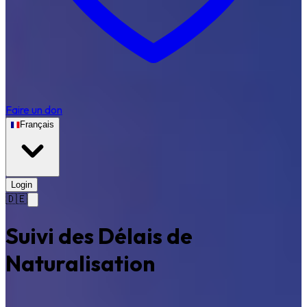
Faire un don
Français
Login
🇩🇪
Suivi des Délais de
Naturalisation