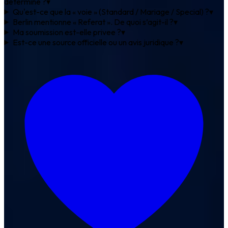
determine ?
▾
Qu'est-ce que la « voie » (Standard / Mariage / Special) ?
▾
Berlin mentionne « Referat ». De quoi s’agit-il ?
▾
Ma soumission est-elle privee ?
▾
Est-ce une source officielle ou un avis juridique ?
▾