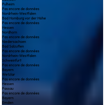
Pulheim
Pas encore de données
Nordrhein-Westfalen
Bad Homburg vor der Höhe
Pas encore de données
Hessen
Nordhorn
Pas encore de données
Niedersachsen
Bad Salzuflen
Pas encore de données
Nordrhein-Westfalen
Schweinfurt
Pas encore de données
Bayern
Wetzlar
Pas encore de données
Hessen
Passau
Pas encore de données
Bayern
Emden