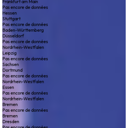
Frankfurt am Main
Pas encore de données
Hessen
Stuttgart
Pas encore de données
Baden-Württemberg
Düsseldorf
Pas encore de données
Nordrhein-Westfalen
Leipzig
Pas encore de données
Sachsen
Dortmund
Pas encore de données
Nordrhein-Westfalen
Essen
Pas encore de données
Nordrhein-Westfalen
Bremen
Pas encore de données
Bremen
Dresden
Pas encore de données