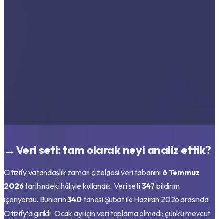
→
Veri seti: tam olarak neyi analiz ettik?
Citizify vatandaşlık zaman çizelgesi veri tabanını
6 Temmuz
2026
tarihindeki hâliyle kullandık. Veri seti
347
bildirim
içeriyordu. Bunların
340
tanesi Şubat ile Haziran 2026 arasında
Citizify’a girildi. Ocak ayı için veri toplama olmadı; çünkü mevcut