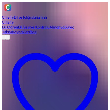
Citizify
Dil ustalığı daha hızlı
Citizify
Dil Öğren
Dil Seviye Kontrolü
Almanya
Süreç
Takibi
Kaynaklar
Blog