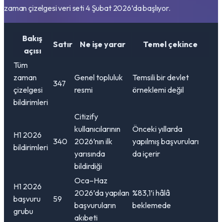
zaman çizelgesi veri seti 4 Şubat 2026’da başlıyor.
Bakış
Satır
Ne işe yarar
Temel çekince
açısı
Tüm
zaman
Genel topluluk
Temsili bir devlet
347
çizelgesi
resmi
örneklemi değil
bildirimleri
Citizify
kullanıcılarının
Önceki yıllarda
H1 2026
340
2026’nın ilk
yapılmış başvuruları
bildirimleri
yarısında
da içerir
bildirdiği
Oca–Haz
H1 2026
2026’da yapılan
%83,1’i hâlâ
başvuru
59
başvuruların
beklemede
grubu
akıbeti