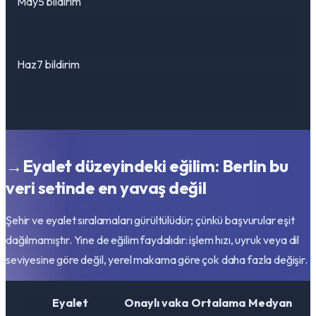
May
5 bildirim
Haz
7 bildirim
→
Eyalet düzeyindeki eğilim: Berlin bu
veri setinde en yavaş değil
Şehir ve eyalet sıralamaları gürültülüdür; çünkü başvurular eşit
dağılmamıştır. Yine de eğilim faydalıdır: işlem hızı, uyruk veya dil
seviyesine göre değil, yerel makama göre çok daha fazla değişir.
Eyalet
Onaylı vaka
Ortalama
Medyan