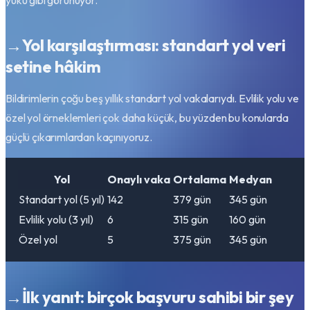
yükü gibi görünüyor.
→
Yol karşılaştırması: standart yol veri
setine hâkim
Bildirimlerin çoğu beş yıllık standart yol vakalarıydı. Evlilik yolu ve
özel yol örneklemleri çok daha küçük, bu yüzden bu konularda
güçlü çıkarımlardan kaçınıyoruz.
Yol
Onaylı vaka
Ortalama
Medyan
Standart yol (5 yıl)
142
379
gün
345
gün
Evlilik yolu (3 yıl)
6
315
gün
160
gün
Özel yol
5
375
gün
345
gün
→
İlk yanıt: birçok başvuru sahibi bir şey