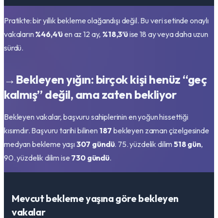
Pratikte: bir yıllık bekleme olağandışı değil. Bu veri setinde onaylı
vakaların
%46,4’ü
en az 12 ay,
%18,3’ü
ise 18 ay veya daha uzun
sürdü.
→
Bekleyen yığın: birçok kişi henüz “geç
kalmış” değil, ama zaten bekliyor
Bekleyen vakalar, başvuru sahiplerinin en yoğun hissettiği
kısımdır. Başvuru tarihi bilinen
187
bekleyen zaman çizelgesinde
medyan bekleme yaşı
307
gündü
. 75. yüzdelik dilim
518
gün
,
90. yüzdelik dilim ise
730
gündü
.
Mevcut bekleme yaşına göre bekleyen
vakalar