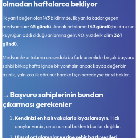
olmadan haftalarca bekliyor
İlk yanıt değeri olan 143 bildirimde, ilk yanıta kadar geçen
medyan süre
45 gündü
. Ancak ortalama
143 gündü
; bu da uzun
kuyruğun ciddi olduğu anlamına gelir. 90. yüzdelik dilim
361
gündü
.
Medyan ile ortalama arasındaki bu fark önemlidir: birçok başvuru
sahibi birkaç hafta içinde bir yanıt alır, ancak kayda değer bir
azınlık, yalnızca ilk görünür hareket için neredeyse bir yıl bekler.
→
Başvuru sahiplerinin bundan
çıkarması gerekenler
Kendinizi en hızlı vakalarla kıyaslamayın.
Hızlı
onaylar vardır, ama normal beklenti bunlar değildir.
Ulusal ortalamalar yerine şehir bazlı verileri