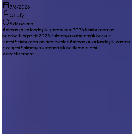
7/6/2026
Citizify
5 dk okuma
#
almanya vatandaşlık işlem süresi 2026
#
einbürgerung
bearbeitungszeit 2026
#
almanya vatandaşlık başvuru
süresi
#
einbürgerung deneyimleri
#
almanya vatandaşlık zaman
çizelgesi
#
almanya vatandaşlık bekleme süresi
Advertisement