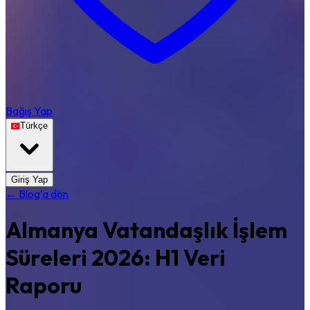
Bağış Yap
Türkçe
Giriş Yap
← Blog’a dön
Almanya Vatandaşlık İşlem
Süreleri 2026: H1 Veri
Raporu