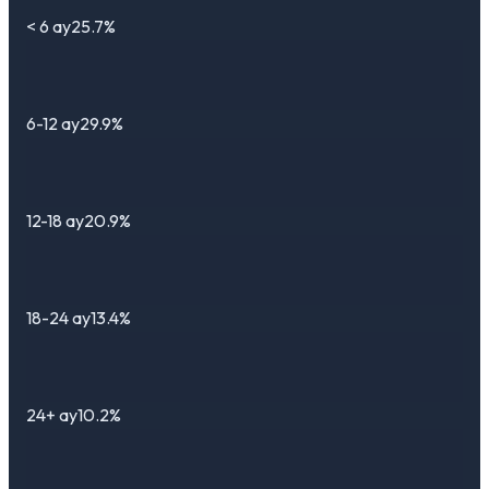
< 6 ay
25.7%
6-12 ay
29.9%
12-18 ay
20.9%
18-24 ay
13.4%
24+ ay
10.2%