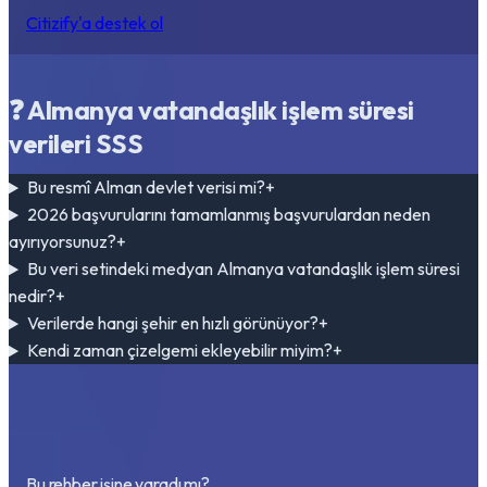
Citizify'a destek ol
❓
Almanya vatandaşlık işlem süresi
verileri SSS
Bu resmî Alman devlet verisi mi?
+
2026 başvurularını tamamlanmış başvurulardan neden
ayırıyorsunuz?
+
Bu veri setindeki medyan Almanya vatandaşlık işlem süresi
nedir?
+
Verilerde hangi şehir en hızlı görünüyor?
+
Kendi zaman çizelgemi ekleyebilir miyim?
+
Bu rehber işine yaradı mı?