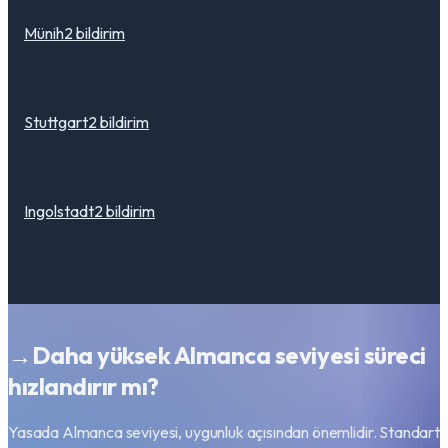
Münih
2
bildirim
Stuttgart
2
bildirim
Ingolstadt
2
bildirim
→
Daha yüksek Almanca seviyesi süreci
hızlandırır mı?
Yasada Almanca seviyesi, uygunluk açısından önemlidir. Standart