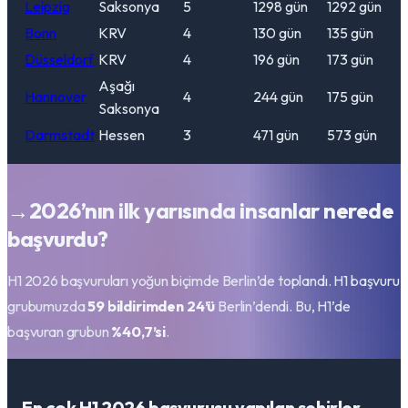
Leipzig
Saksonya
5
1298
gün
1292
gün
Bonn
KRV
4
130
gün
135
gün
Düsseldorf
KRV
4
196
gün
173
gün
Aşağı
Hannover
4
244
gün
175
gün
Saksonya
Darmstadt
Hessen
3
471
gün
573
gün
→
2026’nın ilk yarısında insanlar nerede
başvurdu?
H1 2026 başvuruları yoğun biçimde Berlin’de toplandı. H1 başvuru
grubumuzda
59 bildirimden 24’ü
Berlin’dendi. Bu, H1’de
başvuran grubun
%40,7’si
.
En çok H1 2026 başvurusu yapılan şehirler