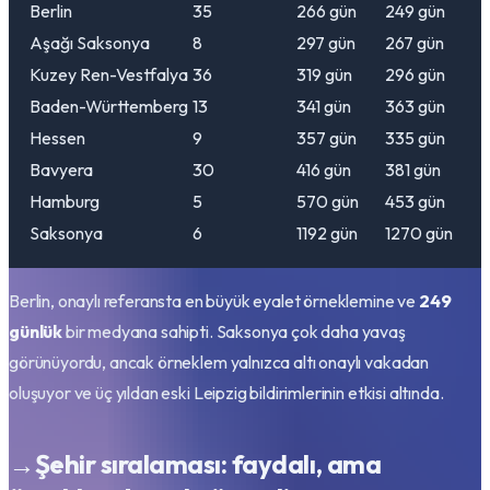
Berlin
35
266
gün
249
gün
Aşağı Saksonya
8
297
gün
267
gün
Kuzey Ren-Vestfalya
36
319
gün
296
gün
Baden-Württemberg
13
341
gün
363
gün
Hessen
9
357
gün
335
gün
Bavyera
30
416
gün
381
gün
Hamburg
5
570
gün
453
gün
Saksonya
6
1192
gün
1270
gün
Berlin, onaylı referansta en büyük eyalet örneklemine ve
249
günlük
bir medyana sahipti. Saksonya çok daha yavaş
görünüyordu, ancak örneklem yalnızca altı onaylı vakadan
oluşuyor ve üç yıldan eski Leipzig bildirimlerinin etkisi altında.
→
Şehir sıralaması: faydalı, ama