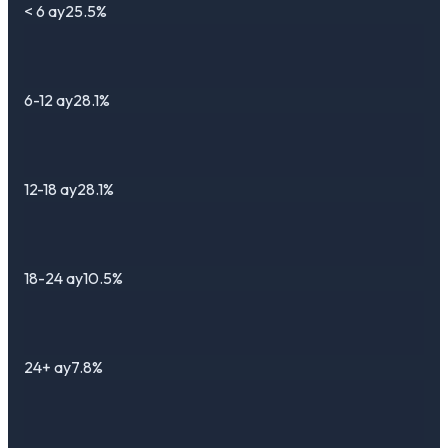
< 6 ay
25.5%
6-12 ay
28.1%
12-18 ay
28.1%
18-24 ay
10.5%
24+ ay
7.8%