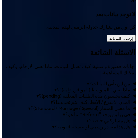
لا توجد بيانات بعد
كن أول من يشارك جدوله الزمني لهذه المدينة.
إرسال البيانات
الاسئلة الشائعة
اجابات قصيرة وعملية: كيف تعمل البيانات، ماذا تعني الارقام، وكيف
يمكنك المساهمة.
من اين تأتي البيانات؟
▾
ماذا تعني “المتوسط (الموافق عليه)”؟
▾
كيف تحسبون مدة الطلبات المعلّقة (pending)؟
▾
المدن الاسرع / الابطأ: كيف يتم تحديدها؟
▾
ما معنى المسار (Standard / Marriage / Special)؟
▾
في برلين يوجد “Referat”. ما هو؟
▾
هل مشاركتي خاصة؟
▾
هل هذا مصدر رسمي او نصيحة قانونية؟
▾