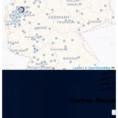
|
©
OpenStreetMap
Leaflet
< 3 أشهر
3-6 أشهر
6-12 أشهر
> 12 أشهر
Castrop-Rauxel
🌍