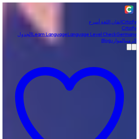
Citizify
إتقان اللغة أسرع
Citizify
Germany
Language Level Check
Learn Language
الجدول
الزمني
الموارد
Blog