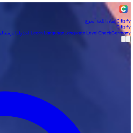
Citizify
إتقان اللغة أسرع
Citizify
Germany
Language Level Check
Learn Language
الجدول الزمني
الم