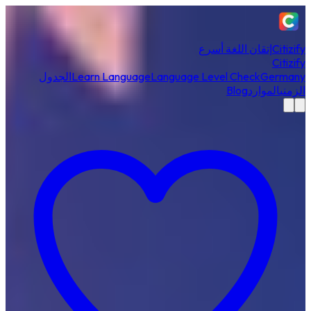
Citizify
إتقان اللغة أسرع
Citizify
Germany
Language Level Check
Learn Language
الجدول
الزمني
الموارد
Blog