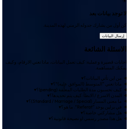
لا توجد بيانات بعد
كن أول من يشارك جدوله الزمني لهذه المدينة.
إرسال البيانات
الاسئلة الشائعة
اجابات قصيرة وعملية: كيف تعمل البيانات، ماذا تعني الارقام، وكيف
يمكنك المساهمة.
من اين تأتي البيانات؟
▾
ماذا تعني “المتوسط (الموافق عليه)”؟
▾
كيف تحسبون مدة الطلبات المعلّقة (pending)؟
▾
المدن الاسرع / الابطأ: كيف يتم تحديدها؟
▾
ما معنى المسار (Standard / Marriage / Special)؟
▾
في برلين يوجد “Referat”. ما هو؟
▾
هل مشاركتي خاصة؟
▾
هل هذا مصدر رسمي او نصيحة قانونية؟
▾