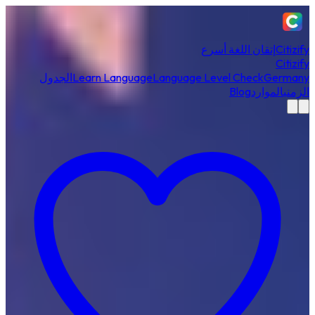
Citizify
إتقان اللغة أسرع
Citizify
Germany
Language Level Check
Learn Language
الجدول
الزمني
الموارد
Blog