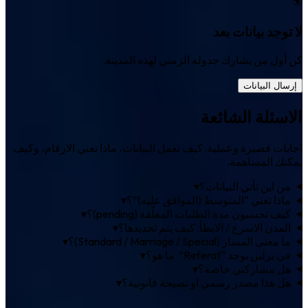
لا توجد بيانات بعد
كن أول من يشارك جدوله الزمني لهذه المدينة.
إرسال البيانات
الاسئلة الشائعة
اجابات قصيرة وعملية: كيف تعمل البيانات، ماذا تعني الارقام، وكيف
يمكنك المساهمة.
من اين تأتي البيانات؟
▾
ماذا تعني “المتوسط (الموافق عليه)”؟
▾
كيف تحسبون مدة الطلبات المعلّقة (pending)؟
▾
المدن الاسرع / الابطأ: كيف يتم تحديدها؟
▾
ما معنى المسار (Standard / Marriage / Special)؟
▾
في برلين يوجد “Referat”. ما هو؟
▾
هل مشاركتي خاصة؟
▾
هل هذا مصدر رسمي او نصيحة قانونية؟
▾