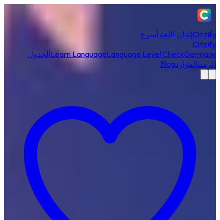
Citizify
إتقان اللغة أسرع
Citizify
Germany
Language Level Check
Learn Language
الجدول
الزمني
الموارد
Blog