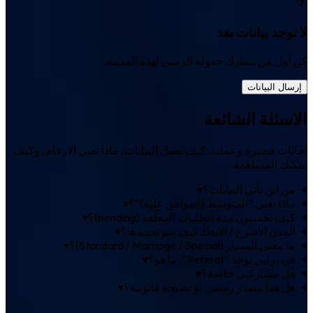
لا توجد بيانات بعد
كن أول من يشارك جدوله الزمني لهذه المدينة.
إرسال البيانات
الاسئلة الشائعة
اجابات قصيرة وعملية: كيف تعمل البيانات، ماذا تعني الارقام، وكيف
يمكنك المساهمة.
من اين تأتي البيانات؟
▾
ماذا تعني “المتوسط (الموافق عليه)”؟
▾
كيف تحسبون مدة الطلبات المعلّقة (pending)؟
▾
المدن الاسرع / الابطأ: كيف يتم تحديدها؟
▾
ما معنى المسار (Standard / Marriage / Special)؟
▾
في برلين يوجد “Referat”. ما هو؟
▾
هل مشاركتي خاصة؟
▾
هل هذا مصدر رسمي او نصيحة قانونية؟
▾