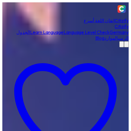
Citizify
إتقان اللغة أسرع
Citizify
Germany
Language Level Check
Learn Language
الجدول
الزمني
الموارد
Blog