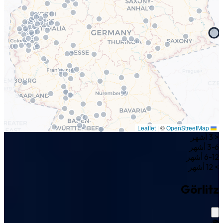
|
©
OpenStreetMap
Leaflet
< 3 أشهر
3-6 أشهر
6-12 أشهر
> 12 أشهر
Görlitz
🌍