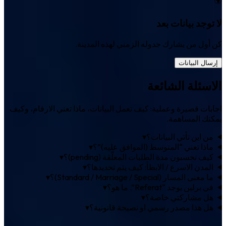
لا توجد بيانات بعد
كن أول من يشارك جدوله الزمني لهذه المدينة.
إرسال البيانات
الاسئلة الشائعة
اجابات قصيرة وعملية: كيف تعمل البيانات، ماذا تعني الارقام، وكيف
يمكنك المساهمة.
من اين تأتي البيانات؟
▾
ماذا تعني “المتوسط (الموافق عليه)”؟
▾
كيف تحسبون مدة الطلبات المعلّقة (pending)؟
▾
المدن الاسرع / الابطأ: كيف يتم تحديدها؟
▾
ما معنى المسار (Standard / Marriage / Special)؟
▾
في برلين يوجد “Referat”. ما هو؟
▾
هل مشاركتي خاصة؟
▾
هل هذا مصدر رسمي او نصيحة قانونية؟
▾