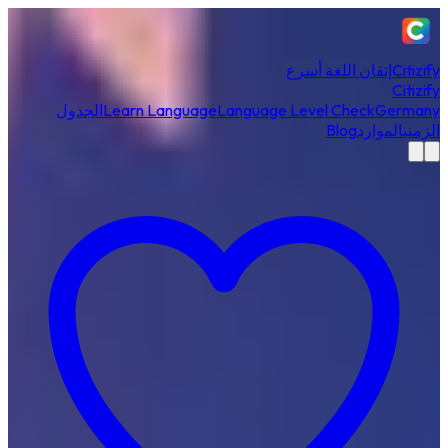
Citizify
إتقان اللغة أسرع
Citizify
Germany
Language Level Check
Learn Language
الجدول
الزمني
الموارد
Blog