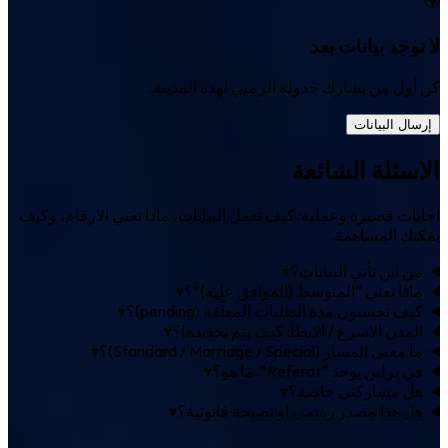
لا توجد بيانات بعد
كن أول من يشارك جدوله الزمني لهذه المدينة.
إرسال البيانات
الاسئلة الشائعة
اجابات قصيرة وعملية: كيف تعمل البيانات، ماذا تعني الارقام، وكيف
يمكنك المساهمة.
من اين تأتي البيانات؟
▾
ماذا تعني “المتوسط (الموافق عليه)”؟
▾
كيف تحسبون مدة الطلبات المعلّقة (pending)؟
▾
المدن الاسرع / الابطأ: كيف يتم تحديدها؟
▾
ما معنى المسار (Standard / Marriage / Special)؟
▾
في برلين يوجد “Referat”. ما هو؟
▾
هل مشاركتي خاصة؟
▾
هل هذا مصدر رسمي او نصيحة قانونية؟
▾