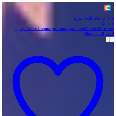
Citizify
إتقان اللغة أسرع
Citizify
Germany
Language Level Check
Learn Language
الجدول
الزمني
الموارد
Blog