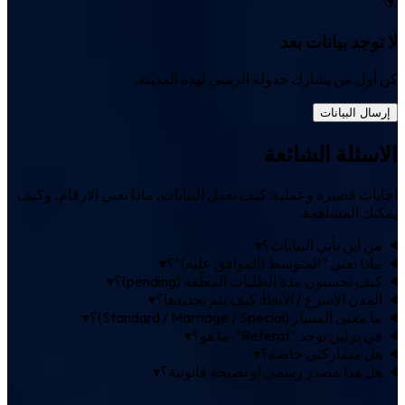
لا توجد بيانات بعد
كن أول من يشارك جدوله الزمني لهذه المدينة.
إرسال البيانات
الاسئلة الشائعة
اجابات قصيرة وعملية: كيف تعمل البيانات، ماذا تعني الارقام، وكيف
يمكنك المساهمة.
من اين تأتي البيانات؟
▾
ماذا تعني “المتوسط (الموافق عليه)”؟
▾
كيف تحسبون مدة الطلبات المعلّقة (pending)؟
▾
المدن الاسرع / الابطأ: كيف يتم تحديدها؟
▾
ما معنى المسار (Standard / Marriage / Special)؟
▾
في برلين يوجد “Referat”. ما هو؟
▾
هل مشاركتي خاصة؟
▾
هل هذا مصدر رسمي او نصيحة قانونية؟
▾