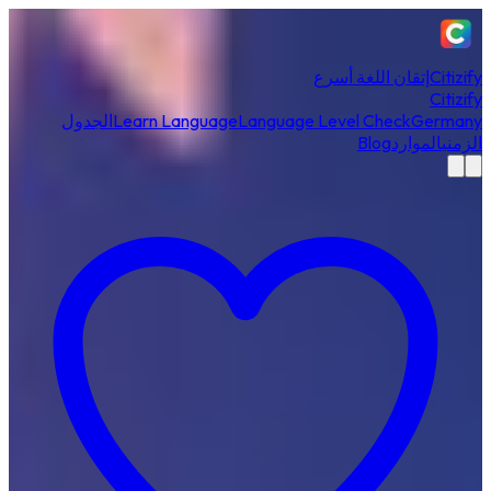
Citizify
إتقان اللغة أسرع
Citizify
Germany
Language Level Check
Learn Language
الجدول
الزمني
الموارد
Blog