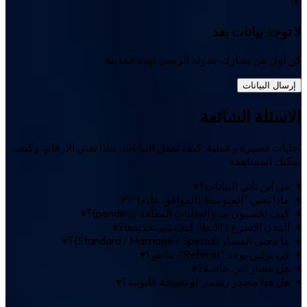
لا توجد بيانات بعد
كن أول من يشارك جدوله الزمني لهذه المدينة.
إرسال البيانات
الاسئلة الشائعة
اجابات قصيرة وعملية: كيف تعمل البيانات، ماذا تعني الارقام، وكيف
يمكنك المساهمة.
من اين تأتي البيانات؟
▾
ماذا تعني “المتوسط (الموافق عليه)”؟
▾
كيف تحسبون مدة الطلبات المعلّقة (pending)؟
▾
المدن الاسرع / الابطأ: كيف يتم تحديدها؟
▾
ما معنى المسار (Standard / Marriage / Special)؟
▾
في برلين يوجد “Referat”. ما هو؟
▾
هل مشاركتي خاصة؟
▾
هل هذا مصدر رسمي او نصيحة قانونية؟
▾