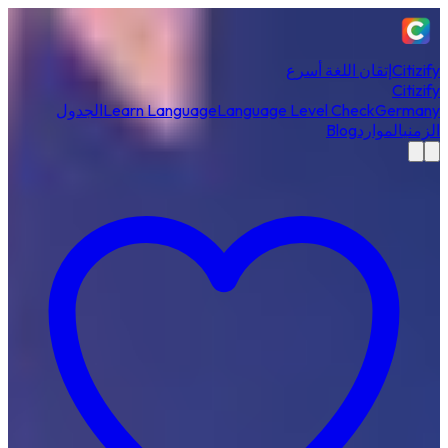
Citizify
إتقان اللغة أسرع
Citizify
Germany
Language Level Check
Learn Language
الجدول
الزمني
الموارد
Blog