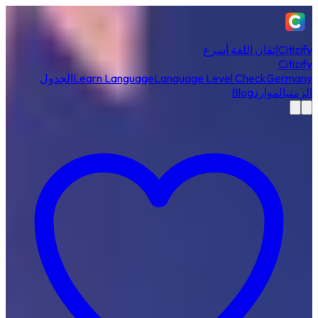
Citizify
إتقان اللغة أسرع
Citizify
Germany
Language Level Check
Learn Language
الجدول
الزمني
الموارد
Blog