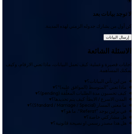
لا توجد بيانات بعد
كن أول من يشارك جدوله الزمني لهذه المدينة.
إرسال البيانات
الاسئلة الشائعة
اجابات قصيرة وعملية: كيف تعمل البيانات، ماذا تعني الارقام، وكيف
يمكنك المساهمة.
من اين تأتي البيانات؟
▾
ماذا تعني “المتوسط (الموافق عليه)”؟
▾
كيف تحسبون مدة الطلبات المعلّقة (pending)؟
▾
المدن الاسرع / الابطأ: كيف يتم تحديدها؟
▾
ما معنى المسار (Standard / Marriage / Special)؟
▾
في برلين يوجد “Referat”. ما هو؟
▾
هل مشاركتي خاصة؟
▾
هل هذا مصدر رسمي او نصيحة قانونية؟
▾