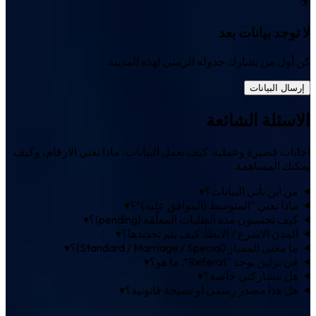
لا توجد بيانات بعد
كن أول من يشارك جدوله الزمني لهذه المدينة.
إرسال البيانات
الاسئلة الشائعة
اجابات قصيرة وعملية: كيف تعمل البيانات، ماذا تعني الارقام، وكيف
يمكنك المساهمة.
من اين تأتي البيانات؟
▾
ماذا تعني “المتوسط (الموافق عليه)”؟
▾
كيف تحسبون مدة الطلبات المعلّقة (pending)؟
▾
المدن الاسرع / الابطأ: كيف يتم تحديدها؟
▾
ما معنى المسار (Standard / Marriage / Special)؟
▾
في برلين يوجد “Referat”. ما هو؟
▾
هل مشاركتي خاصة؟
▾
هل هذا مصدر رسمي او نصيحة قانونية؟
▾