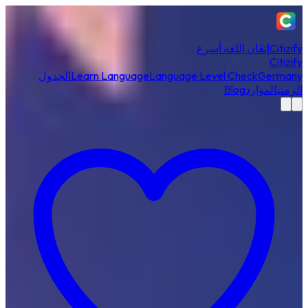
Citizify
إتقان اللغة أسرع
Citizify
Germany
Language Level Check
Learn Language
الجدول
الزمني
الموارد
Blog