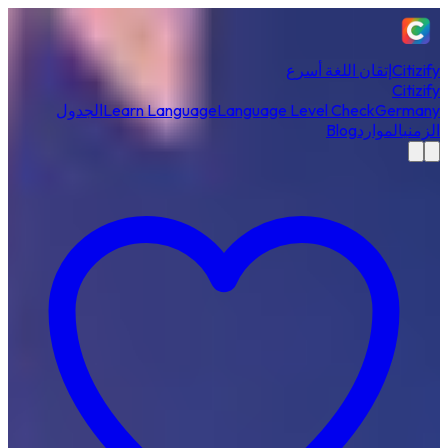
Citizify
إتقان اللغة أسرع
Citizify
Germany
Language Level Check
Learn Language
الجدول
الزمني
الموارد
Blog