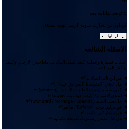
لا توجد بيانات بعد
كن أول من يشارك جدوله الزمني لهذه المدينة.
إرسال البيانات
الاسئلة الشائعة
اجابات قصيرة وعملية: كيف تعمل البيانات، ماذا تعني الارقام، وكيف
يمكنك المساهمة.
من اين تأتي البيانات؟
▾
ماذا تعني “المتوسط (الموافق عليه)”؟
▾
كيف تحسبون مدة الطلبات المعلّقة (pending)؟
▾
المدن الاسرع / الابطأ: كيف يتم تحديدها؟
▾
ما معنى المسار (Standard / Marriage / Special)؟
▾
في برلين يوجد “Referat”. ما هو؟
▾
هل مشاركتي خاصة؟
▾
هل هذا مصدر رسمي او نصيحة قانونية؟
▾