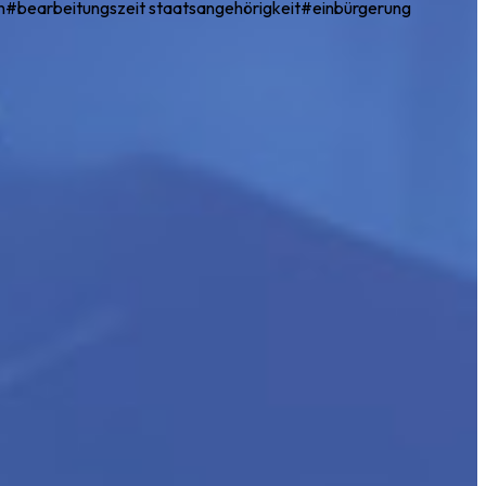
n
#
bearbeitungszeit staatsangehörigkeit
#
einbürgerung