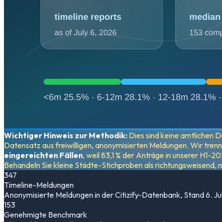
Wichtiger Hinweis zur Methodik:
Dies sind keine amtlichen D
Datensatz aus freiwilligen, anonymisierten Meldungen. Wir tren
eingereichten Fällen
, weil 83,1 % der Anträge in unserer H1-
Behandeln Sie kleine Städte-Stichproben als richtungsweisend, ni
347
Timeline-Meldungen
Anonymisierte Meldungen in der Citizify-Datenbank, Stand 6. Ju
153
Genehmigte Benchmark