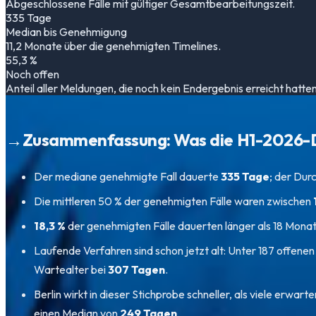
Abgeschlossene Fälle mit gültiger Gesamtbearbeitungszeit.
335 Tage
Median bis Genehmigung
11,2 Monate über die genehmigten Timelines.
55,3 %
Noch offen
Anteil aller Meldungen, die noch kein Endergebnis erreicht hatten
→
Zusammenfassung: Was die H1-2026-
Der mediane genehmigte Fall dauerte
335 Tage
; der Durc
Die mittleren 50 % der genehmigten Fälle waren zwischen
18,3 %
der genehmigten Fälle dauerten länger als 18 Mona
Laufende Verfahren sind schon jetzt alt: Unter 187 offen
Wartealter bei
307 Tagen
.
Berlin wirkt in dieser Stichprobe schneller, als viele erwarte
einen Median von
249 Tagen
.