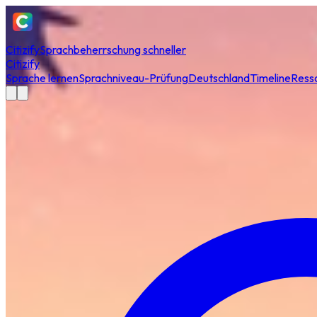
Citizify
Sprachbeherrschung schneller
Citizify
Sprache lernen
Sprachniveau-Prüfung
Deutschland
Timeline
Ress