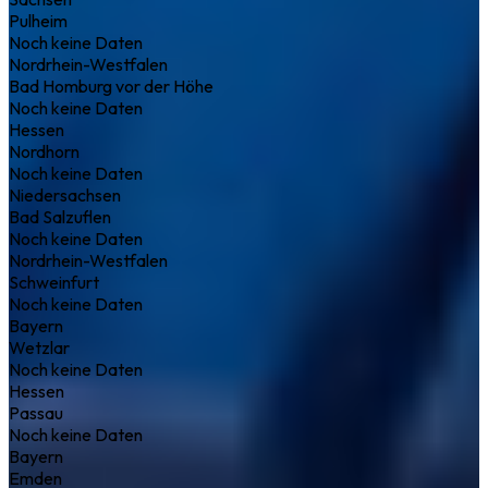
Pulheim
Noch keine Daten
Nordrhein-Westfalen
Bad Homburg vor der Höhe
Noch keine Daten
Hessen
Nordhorn
Noch keine Daten
Niedersachsen
Bad Salzuflen
Noch keine Daten
Nordrhein-Westfalen
Schweinfurt
Noch keine Daten
Bayern
Wetzlar
Noch keine Daten
Hessen
Passau
Noch keine Daten
Bayern
Emden