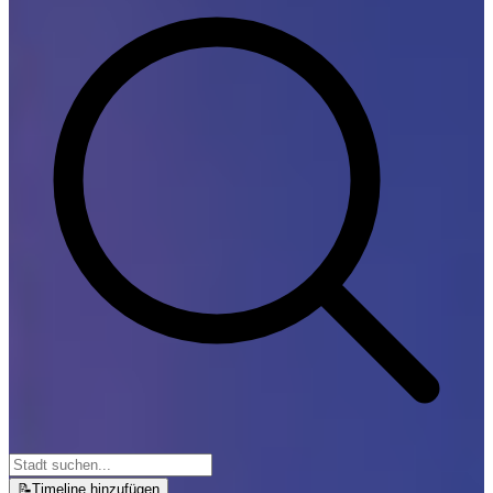
📝
Timeline hinzufügen