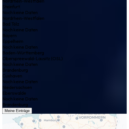
Nordrhein-Westfalen
Steinfurt
Noch keine Daten
Nordrhein-Westfalen
Bad Tölz
Noch keine Daten
Bayern
Eppelheim
Noch keine Daten
Baden-Württemberg
Oberspreewald-Lausitz (OSL)
Noch keine Daten
Brandenburg
Cuxhaven
Noch keine Daten
Niedersachsen
Eberswalde
Noch keine Daten
Brandenburg
Meine Einträge