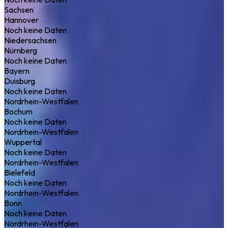
Sachsen
Hannover
Noch keine Daten
Niedersachsen
Nürnberg
Noch keine Daten
Bayern
Duisburg
Noch keine Daten
Nordrhein-Westfalen
Bochum
Noch keine Daten
Nordrhein-Westfalen
Wuppertal
Noch keine Daten
Nordrhein-Westfalen
Bielefeld
Noch keine Daten
Nordrhein-Westfalen
Bonn
Noch keine Daten
Nordrhein-Westfalen