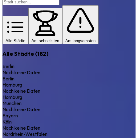
Alle Städte
Am schnellsten
Am langsamsten
Alle Städte (182)
Berlin
Noch keine Daten
Berlin
Hamburg
Noch keine Daten
Hamburg
München
Noch keine Daten
Bayern
Köln
Noch keine Daten
Nordrhein-Westfalen