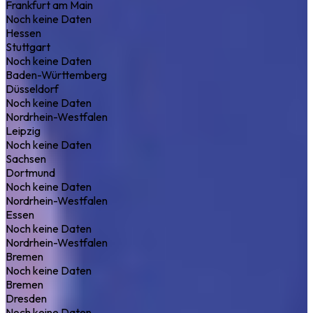
Frankfurt am Main
Noch keine Daten
Hessen
Stuttgart
Noch keine Daten
Baden-Württemberg
Düsseldorf
Noch keine Daten
Nordrhein-Westfalen
Leipzig
Noch keine Daten
Sachsen
Dortmund
Noch keine Daten
Nordrhein-Westfalen
Essen
Noch keine Daten
Nordrhein-Westfalen
Bremen
Noch keine Daten
Bremen
Dresden
Noch keine Daten