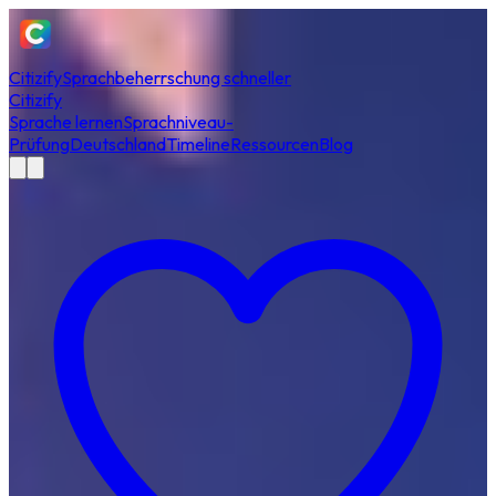
Citizify
Sprachbeherrschung schneller
Citizify
Sprache lernen
Sprachniveau-
Prüfung
Deutschland
Timeline
Ressourcen
Blog