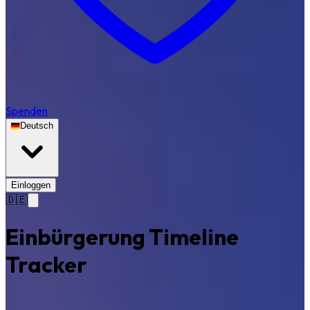
Spenden
Deutsch
Einloggen
🇩🇪
Einbürgerung Timeline
Tracker