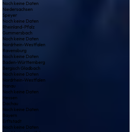
Noch keine Daten
Niedersachsen
Speyer
Noch keine Daten
Rheinland-Pfalz
Gummersbach
Noch keine Daten
Nordrhein-Westfalen
Ravensburg
Noch keine Daten
Baden-Württemberg
Bergisch Gladbach
Noch keine Daten
Nordrhein-Westfalen
Hanau
Noch keine Daten
Hessen
Dachau
Noch keine Daten
Bayern
Erftstadt
Noch keine Daten