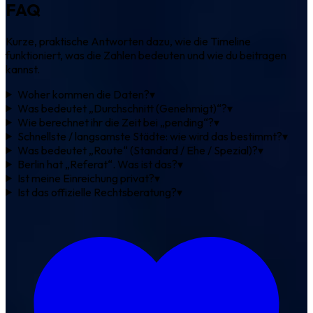
FAQ
Kurze, praktische Antworten dazu, wie die Timeline
funktioniert, was die Zahlen bedeuten und wie du beitragen
kannst.
Woher kommen die Daten?
▾
Was bedeutet „Durchschnitt (Genehmigt)“?
▾
Wie berechnet ihr die Zeit bei „pending“?
▾
Schnellste / langsamste Städte: wie wird das bestimmt?
▾
Was bedeutet „Route“ (Standard / Ehe / Spezial)?
▾
Berlin hat „Referat“. Was ist das?
▾
Ist meine Einreichung privat?
▾
Ist das offizielle Rechtsberatung?
▾