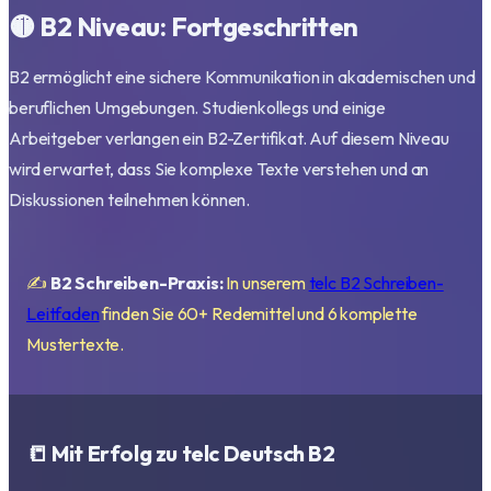
🟡 B2 Niveau: Fortgeschritten
B2 ermöglicht eine sichere Kommunikation in akademischen und
beruflichen Umgebungen. Studienkollegs und einige
Arbeitgeber verlangen ein B2-Zertifikat. Auf diesem Niveau
wird erwartet, dass Sie komplexe Texte verstehen und an
Diskussionen teilnehmen können.
✍️
B2 Schreiben-Praxis:
In unserem
telc B2 Schreiben-
Leitfaden
finden Sie 60+ Redemittel und 6 komplette
Mustertexte.
📒 Mit Erfolg zu telc Deutsch B2