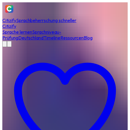
Citizify
Sprachbeherrschung schneller
Citizify
Sprache lernen
Sprachniveau-
Prüfung
Deutschland
Timeline
Ressourcen
Blog