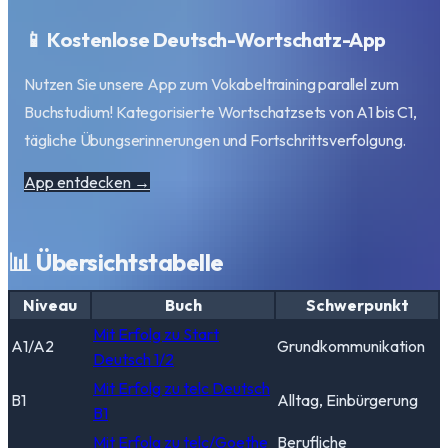
📱 Kostenlose Deutsch-Wortschatz-App
Nutzen Sie unsere App zum Vokabeltraining parallel zum
Buchstudium! Kategorisierte Wortschatzsets von A1 bis C1,
tägliche Übungserinnerungen und Fortschrittsverfolgung.
App entdecken →
📊 Übersichtstabelle
Niveau
Buch
Schwerpunkt
Mit Erfolg zu Start
A1/A2
Grundkommunikation
Deutsch 1/2
Mit Erfolg zu telc Deutsch
B1
Alltag, Einbürgerung
B1
Mit Erfolg zu telc/Goethe
Berufliche