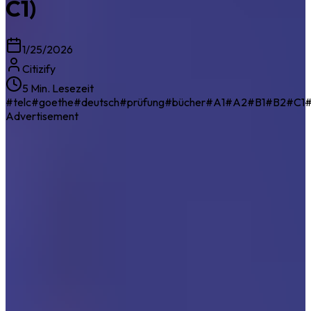
C1)
1/25/2026
Citizify
5 Min. Lesezeit
#
telc
#
goethe
#
deutsch
#
prüfung
#
bücher
#
A1
#
A2
#
B1
#
B2
#
C1
Advertisement