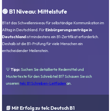
🟢 B1 Niveau: Mittelstufe
B1 ist das Schwellenniveau für selbständige Kommunikation im
Alltag in Deutschland. Für
Einbürgerungsanträge in
Deutschland
ist mindestens ein B1-Zertifikat erforderlich.
Deshalb ist die B1-Prüfung für viele Menschen ein
entscheidender Meilenstein.
💡
Tipp:
Suchen Sie detaillierte Redemittel und
Mustertexte für den Schreibteil B1? Schauen Sie sich
unseren
telc B1 Schreiben-Leitfaden
an.
📗 Mit Erfolg zu telc Deutsch B1