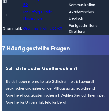
B2
B2
Kommunikation
Mit Erfolg zu telc C1
Akademisches
C1
Hochschule
Deutsch
Fortgeschrittene
Grammatik
Grammatik aktiv B2/C1
Strukturen
❓ Häufig gestellte Fragen
Soll ich telc oder Goethe wählen?
Beide haben internationale Gültigkeit. telc ist generell
praktischer und näher an der Alltagssprache, während
Goethe etwas akademischer ist. Wählen Sie nach Ihrem Ziel:
Goethe für Universität, telc für Beruf.