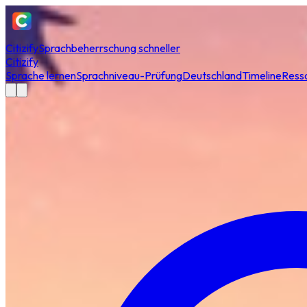
Citizify
Sprachbeherrschung schneller
Citizify
Sprache lernen
Sprachniveau-Prüfung
Deutschland
Timeline
Ress