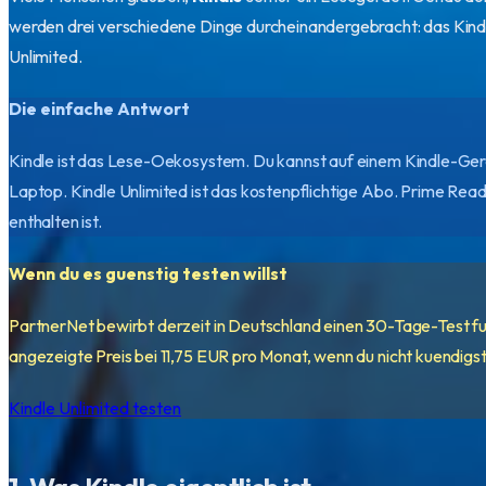
werden drei verschiedene Dinge durcheinandergebracht: das Kind
Unlimited.
Die einfache Antwort
Kindle ist das Lese-Oekosystem. Du kannst auf einem Kindle-Gera
Laptop. Kindle Unlimited ist das kostenpflichtige Abo. Prime Readin
enthalten ist.
Wenn du es guenstig testen willst
PartnerNet bewirbt derzeit in Deutschland einen 30-Tage-Test fue
angezeigte Preis bei 11,75 EUR pro Monat, wenn du nicht kuendigst
Kindle Unlimited testen