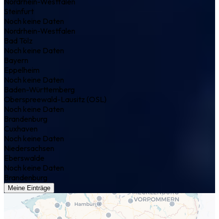
Nordrhein-Westfalen
Steinfurt
Noch keine Daten
Nordrhein-Westfalen
Bad Tölz
Noch keine Daten
Bayern
Eppelheim
Noch keine Daten
Baden-Württemberg
Oberspreewald-Lausitz (OSL)
Noch keine Daten
Brandenburg
Cuxhaven
Noch keine Daten
Niedersachsen
Eberswalde
Noch keine Daten
Brandenburg
Meine Einträge