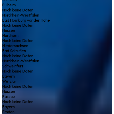
Pulheim
Noch keine Daten
Nordrhein-Westfalen
Bad Homburg vor der Höhe
Noch keine Daten
Hessen
Nordhorn
Noch keine Daten
Niedersachsen
Bad Salzuflen
Noch keine Daten
Nordrhein-Westfalen
Schweinfurt
Noch keine Daten
Bayern
Wetzlar
Noch keine Daten
Hessen
Passau
Noch keine Daten
Bayern
Emden