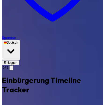
Spenden
Deutsch
Einloggen
🇩🇪
Einbürgerung Timeline
Tracker