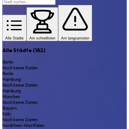
Alle Städte
Am schnellsten
Am langsamsten
Alle Städte (182)
Berlin
Noch keine Daten
Berlin
Hamburg
Noch keine Daten
Hamburg
München
Noch keine Daten
Bayern
Köln
Noch keine Daten
Nordrhein-Westfalen