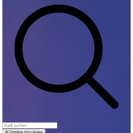
📝
Timeline hinzufügen