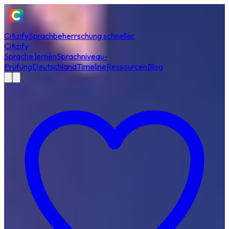
Citizify
Sprachbeherrschung schneller
Citizify
Sprache lernen
Sprachniveau-
Prüfung
Deutschland
Timeline
Ressourcen
Blog