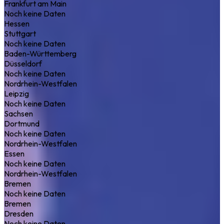
Frankfurt am Main
Noch keine Daten
Hessen
Stuttgart
Noch keine Daten
Baden-Württemberg
Düsseldorf
Noch keine Daten
Nordrhein-Westfalen
Leipzig
Noch keine Daten
Sachsen
Dortmund
Noch keine Daten
Nordrhein-Westfalen
Essen
Noch keine Daten
Nordrhein-Westfalen
Bremen
Noch keine Daten
Bremen
Dresden
Noch keine Daten