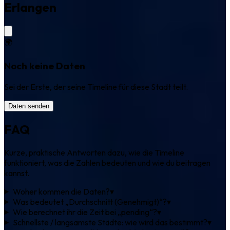
Erlangen
🌍
Noch keine Daten
Sei der Erste, der seine Timeline für diese Stadt teilt.
Daten senden
FAQ
Kurze, praktische Antworten dazu, wie die Timeline
funktioniert, was die Zahlen bedeuten und wie du beitragen
kannst.
Woher kommen die Daten?
▾
Was bedeutet „Durchschnitt (Genehmigt)“?
▾
Wie berechnet ihr die Zeit bei „pending“?
▾
Schnellste / langsamste Städte: wie wird das bestimmt?
▾