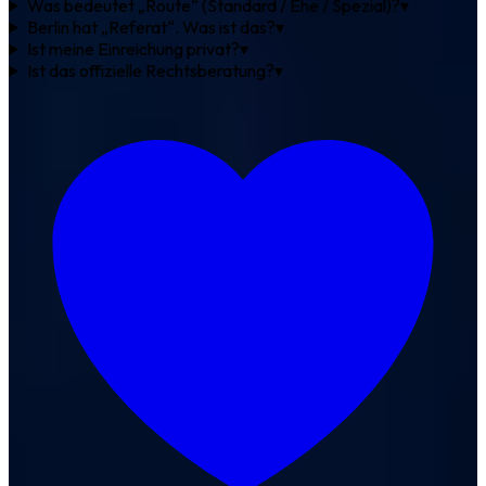
Was bedeutet „Route“ (Standard / Ehe / Spezial)?
▾
Berlin hat „Referat“. Was ist das?
▾
Ist meine Einreichung privat?
▾
Ist das offizielle Rechtsberatung?
▾