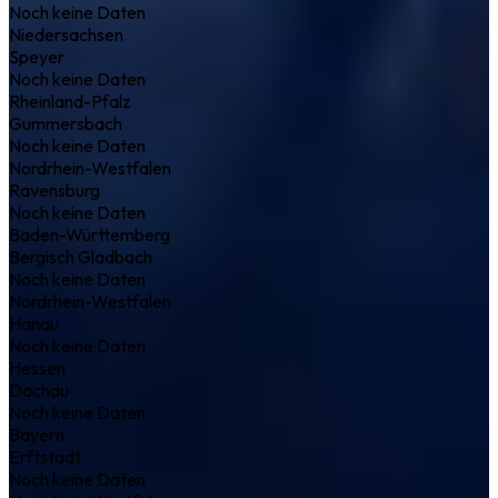
Noch keine Daten
Niedersachsen
Speyer
Noch keine Daten
Rheinland-Pfalz
Gummersbach
Noch keine Daten
Nordrhein-Westfalen
Ravensburg
Noch keine Daten
Baden-Württemberg
Bergisch Gladbach
Noch keine Daten
Nordrhein-Westfalen
Hanau
Noch keine Daten
Hessen
Dachau
Noch keine Daten
Bayern
Erftstadt
Noch keine Daten