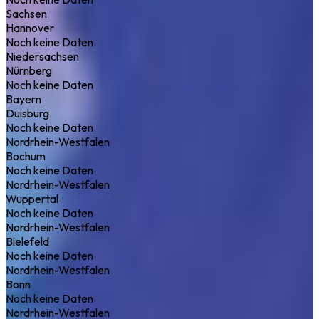
Sachsen
Hannover
Noch keine Daten
Niedersachsen
Nürnberg
Noch keine Daten
Bayern
Duisburg
Noch keine Daten
Nordrhein-Westfalen
Bochum
Noch keine Daten
Nordrhein-Westfalen
Wuppertal
Noch keine Daten
Nordrhein-Westfalen
Bielefeld
Noch keine Daten
Nordrhein-Westfalen
Bonn
Noch keine Daten
Nordrhein-Westfalen