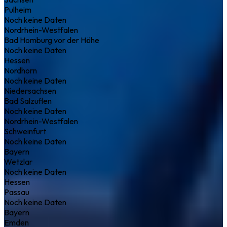
Pulheim
Noch keine Daten
Nordrhein-Westfalen
Bad Homburg vor der Höhe
Noch keine Daten
Hessen
Nordhorn
Noch keine Daten
Niedersachsen
Bad Salzuflen
Noch keine Daten
Nordrhein-Westfalen
Schweinfurt
Noch keine Daten
Bayern
Wetzlar
Noch keine Daten
Hessen
Passau
Noch keine Daten
Bayern
Emden