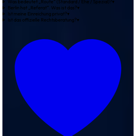
Was bedeutet „Route“ (Standard / Ehe / Spezial)?
▾
Berlin hat „Referat“. Was ist das?
▾
Ist meine Einreichung privat?
▾
Ist das offizielle Rechtsberatung?
▾