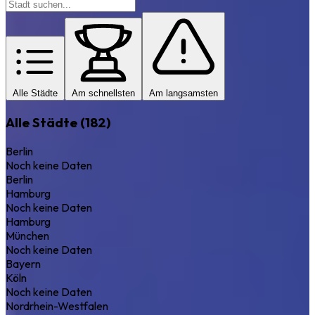
Alle Städte
Am schnellsten
Am langsamsten
Alle Städte (182)
Berlin
Noch keine Daten
Berlin
Hamburg
Noch keine Daten
Hamburg
München
Noch keine Daten
Bayern
Köln
Noch keine Daten
Nordrhein-Westfalen