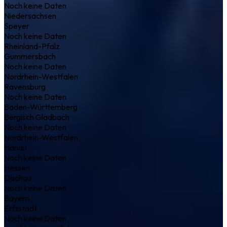
Noch keine Daten
Niedersachsen
Speyer
Noch keine Daten
Rheinland-Pfalz
Gummersbach
Noch keine Daten
Nordrhein-Westfalen
Ravensburg
Noch keine Daten
Baden-Württemberg
Bergisch Gladbach
Noch keine Daten
Nordrhein-Westfalen
Hanau
Noch keine Daten
Hessen
Dachau
Noch keine Daten
Bayern
Erftstadt
Noch keine Daten