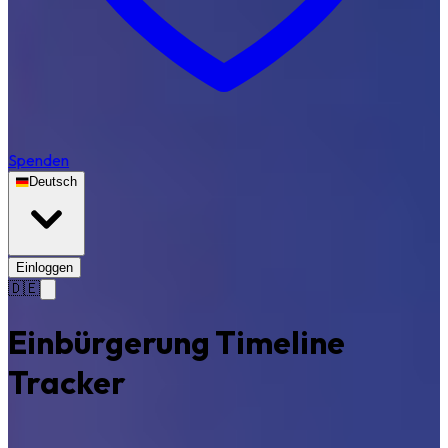
Spenden
Deutsch
Einloggen
🇩🇪
Einbürgerung Timeline
Tracker