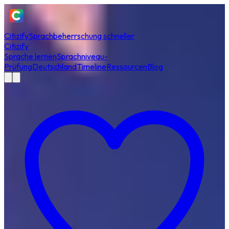
Citizify
Sprachbeherrschung schneller
Citizify
Sprache lernen
Sprachniveau-
Prüfung
Deutschland
Timeline
Ressourcen
Blog