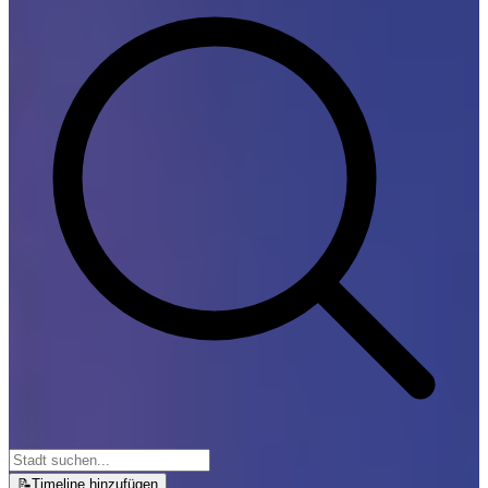
📝
Timeline hinzufügen