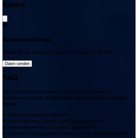
Kassel
🌍
Noch keine Daten
Sei der Erste, der seine Timeline für diese Stadt teilt.
Daten senden
FAQ
Kurze, praktische Antworten dazu, wie die Timeline
funktioniert, was die Zahlen bedeuten und wie du beitragen
kannst.
Woher kommen die Daten?
▾
Was bedeutet „Durchschnitt (Genehmigt)“?
▾
Wie berechnet ihr die Zeit bei „pending“?
▾
Schnellste / langsamste Städte: wie wird das bestimmt?
▾