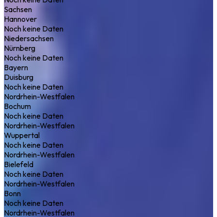
Sachsen
Hannover
Noch keine Daten
Niedersachsen
Nürnberg
Noch keine Daten
Bayern
Duisburg
Noch keine Daten
Nordrhein-Westfalen
Bochum
Noch keine Daten
Nordrhein-Westfalen
Wuppertal
Noch keine Daten
Nordrhein-Westfalen
Bielefeld
Noch keine Daten
Nordrhein-Westfalen
Bonn
Noch keine Daten
Nordrhein-Westfalen