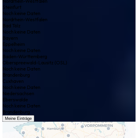
Nordrhein-Westfalen
Steinfurt
Noch keine Daten
Nordrhein-Westfalen
Bad Tölz
Noch keine Daten
Bayern
Eppelheim
Noch keine Daten
Baden-Württemberg
Oberspreewald-Lausitz (OSL)
Noch keine Daten
Brandenburg
Cuxhaven
Noch keine Daten
Niedersachsen
Eberswalde
Noch keine Daten
Brandenburg
Meine Einträge