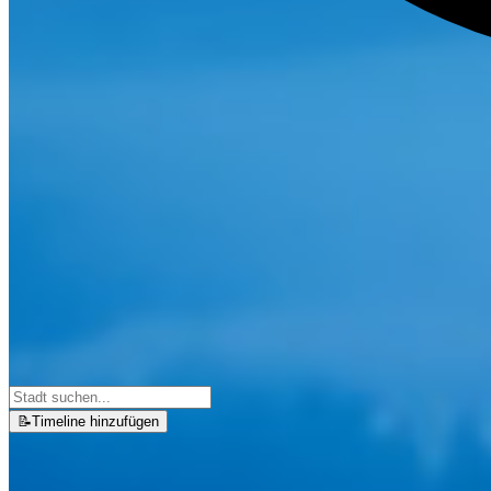
📝
Timeline hinzufügen