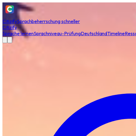
Citizify
Sprachbeherrschung schneller
Citizify
Sprache lernen
Sprachniveau-Prüfung
Deutschland
Timeline
Ress