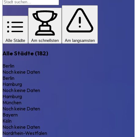
Alle Städte
Am schnellsten
Am langsamsten
Alle Städte (182)
Berlin
Noch keine Daten
Berlin
Hamburg
Noch keine Daten
Hamburg
München
Noch keine Daten
Bayern
Köln
Noch keine Daten
Nordrhein-Westfalen