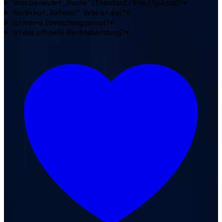
Was bedeutet „Route“ (Standard / Ehe / Spezial)?
▾
Berlin hat „Referat“. Was ist das?
▾
Ist meine Einreichung privat?
▾
Ist das offizielle Rechtsberatung?
▾