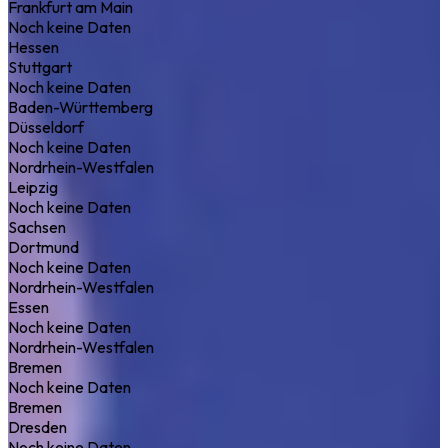
Frankfurt am Main
Noch keine Daten
Hessen
Stuttgart
Noch keine Daten
Baden-Württemberg
Düsseldorf
Noch keine Daten
Nordrhein-Westfalen
Leipzig
Noch keine Daten
Sachsen
Dortmund
Noch keine Daten
Nordrhein-Westfalen
Essen
Noch keine Daten
Nordrhein-Westfalen
Bremen
Noch keine Daten
Bremen
Dresden
Noch keine Daten