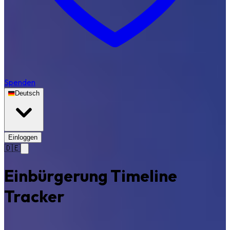
Spenden
Deutsch
Einloggen
🇩🇪
Einbürgerung Timeline
Tracker