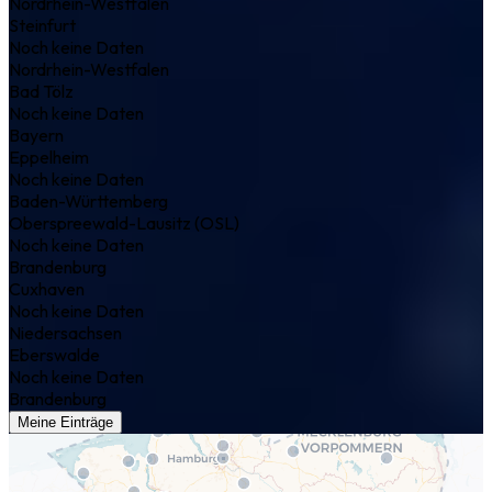
Nordrhein-Westfalen
Steinfurt
Noch keine Daten
Nordrhein-Westfalen
Bad Tölz
Noch keine Daten
Bayern
Eppelheim
Noch keine Daten
Baden-Württemberg
Oberspreewald-Lausitz (OSL)
Noch keine Daten
Brandenburg
Cuxhaven
Noch keine Daten
Niedersachsen
Eberswalde
Noch keine Daten
Brandenburg
Meine Einträge