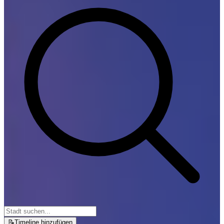
📝
Timeline hinzufügen