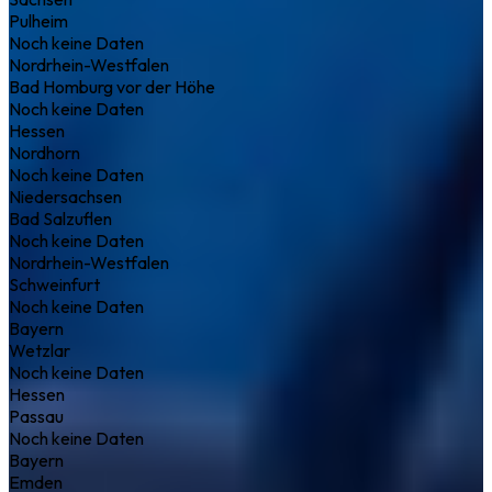
Pulheim
Noch keine Daten
Nordrhein-Westfalen
Bad Homburg vor der Höhe
Noch keine Daten
Hessen
Nordhorn
Noch keine Daten
Niedersachsen
Bad Salzuflen
Noch keine Daten
Nordrhein-Westfalen
Schweinfurt
Noch keine Daten
Bayern
Wetzlar
Noch keine Daten
Hessen
Passau
Noch keine Daten
Bayern
Emden