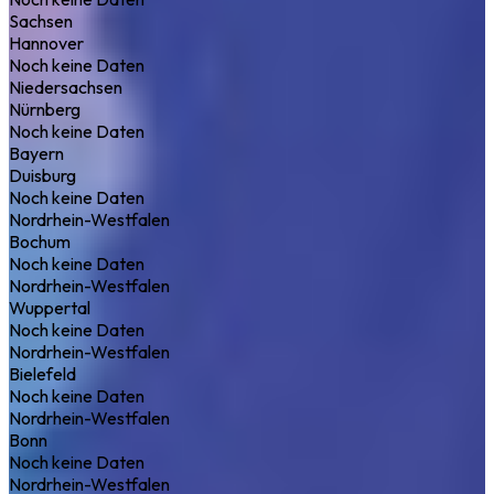
Sachsen
Hannover
Noch keine Daten
Niedersachsen
Nürnberg
Noch keine Daten
Bayern
Duisburg
Noch keine Daten
Nordrhein-Westfalen
Bochum
Noch keine Daten
Nordrhein-Westfalen
Wuppertal
Noch keine Daten
Nordrhein-Westfalen
Bielefeld
Noch keine Daten
Nordrhein-Westfalen
Bonn
Noch keine Daten
Nordrhein-Westfalen