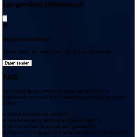
Langeniield (Rheinland)
🌍
Noch keine Daten
Sei der Erste, der seine Timeline für diese Stadt teilt.
Daten senden
FAQ
Kurze, praktische Antworten dazu, wie die Timeline
funktioniert, was die Zahlen bedeuten und wie du beitragen
kannst.
Woher kommen die Daten?
▾
Was bedeutet „Durchschnitt (Genehmigt)“?
▾
Wie berechnet ihr die Zeit bei „pending“?
▾
Schnellste / langsamste Städte: wie wird das bestimmt?
▾