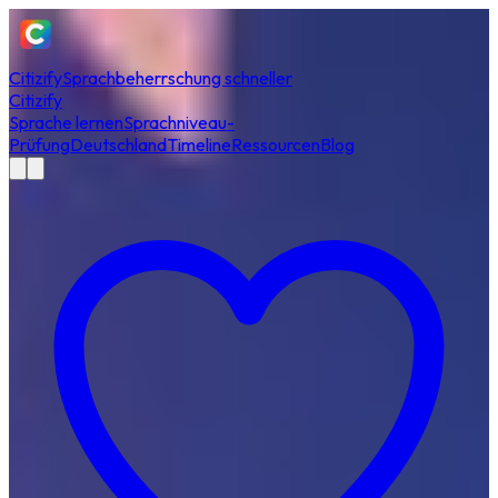
Citizify
Sprachbeherrschung schneller
Citizify
Sprache lernen
Sprachniveau-
Prüfung
Deutschland
Timeline
Ressourcen
Blog