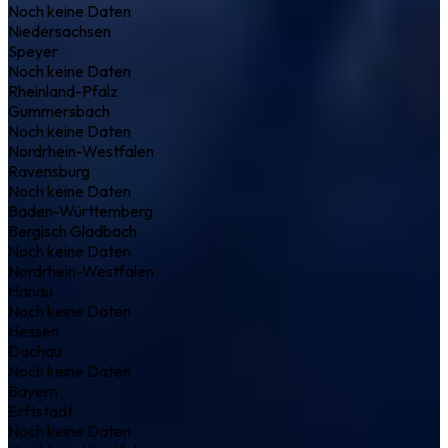
Noch keine Daten
Niedersachsen
Speyer
Noch keine Daten
Rheinland-Pfalz
Gummersbach
Noch keine Daten
Nordrhein-Westfalen
Ravensburg
Noch keine Daten
Baden-Württemberg
Bergisch Gladbach
Noch keine Daten
Nordrhein-Westfalen
Hanau
Noch keine Daten
Hessen
Dachau
Noch keine Daten
Bayern
Erftstadt
Noch keine Daten