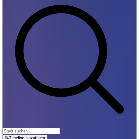
📝
Timeline hinzufügen