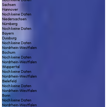
Sachsen
Hannover
Noch keine Daten
Niedersachsen
Nürnberg
Noch keine Daten
Bayern
Duisburg
Noch keine Daten
Nordrhein-Westfalen
Bochum
Noch keine Daten
Nordrhein-Westfalen
Wuppertal
Noch keine Daten
Nordrhein-Westfalen
Bielefeld
Noch keine Daten
Nordrhein-Westfalen
Bonn
Noch keine Daten
Nordrhein-Westfalen