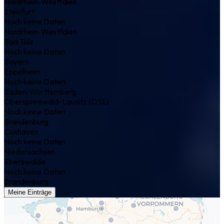
Nordrhein-Westfalen
Steinfurt
Noch keine Daten
Nordrhein-Westfalen
Bad Tölz
Noch keine Daten
Bayern
Eppelheim
Noch keine Daten
Baden-Württemberg
Oberspreewald-Lausitz (OSL)
Noch keine Daten
Brandenburg
Cuxhaven
Noch keine Daten
Niedersachsen
Eberswalde
Noch keine Daten
Brandenburg
Meine Einträge