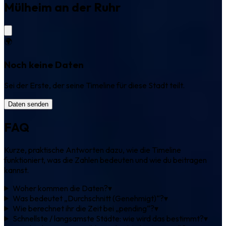
Mülheim an der Ruhr
🌍
Noch keine Daten
Sei der Erste, der seine Timeline für diese Stadt teilt.
Daten senden
FAQ
Kurze, praktische Antworten dazu, wie die Timeline
funktioniert, was die Zahlen bedeuten und wie du beitragen
kannst.
Woher kommen die Daten?
▾
Was bedeutet „Durchschnitt (Genehmigt)“?
▾
Wie berechnet ihr die Zeit bei „pending“?
▾
Schnellste / langsamste Städte: wie wird das bestimmt?
▾