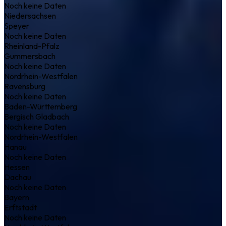
Noch keine Daten
Niedersachsen
Speyer
Noch keine Daten
Rheinland-Pfalz
Gummersbach
Noch keine Daten
Nordrhein-Westfalen
Ravensburg
Noch keine Daten
Baden-Württemberg
Bergisch Gladbach
Noch keine Daten
Nordrhein-Westfalen
Hanau
Noch keine Daten
Hessen
Dachau
Noch keine Daten
Bayern
Erftstadt
Noch keine Daten