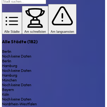
Alle Städte
Am schnellsten
Am langsamsten
Alle Städte (182)
Berlin
Noch keine Daten
Berlin
Hamburg
Noch keine Daten
Hamburg
München
Noch keine Daten
Bayern
Köln
Noch keine Daten
Nordrhein-Westfalen