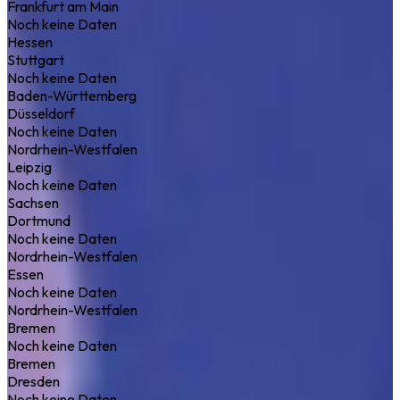
Frankfurt am Main
Noch keine Daten
Hessen
Stuttgart
Noch keine Daten
Baden-Württemberg
Düsseldorf
Noch keine Daten
Nordrhein-Westfalen
Leipzig
Noch keine Daten
Sachsen
Dortmund
Noch keine Daten
Nordrhein-Westfalen
Essen
Noch keine Daten
Nordrhein-Westfalen
Bremen
Noch keine Daten
Bremen
Dresden
Noch keine Daten