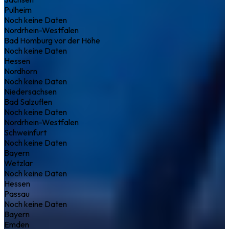
Pulheim
Noch keine Daten
Nordrhein-Westfalen
Bad Homburg vor der Höhe
Noch keine Daten
Hessen
Nordhorn
Noch keine Daten
Niedersachsen
Bad Salzuflen
Noch keine Daten
Nordrhein-Westfalen
Schweinfurt
Noch keine Daten
Bayern
Wetzlar
Noch keine Daten
Hessen
Passau
Noch keine Daten
Bayern
Emden