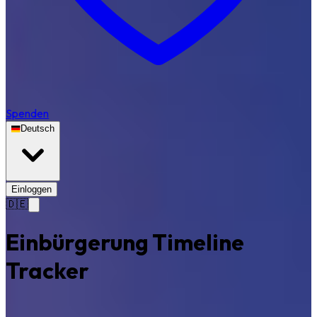
Spenden
Deutsch
Einloggen
🇩🇪
Einbürgerung Timeline
Tracker