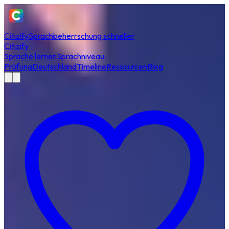
Citizify
Sprachbeherrschung schneller
Citizify
Sprache lernen
Sprachniveau-
Prüfung
Deutschland
Timeline
Ressourcen
Blog