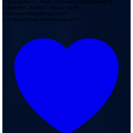
Was bedeutet „Route“ (Standard / Ehe / Spezial)?
▾
Berlin hat „Referat“. Was ist das?
▾
Ist meine Einreichung privat?
▾
Ist das offizielle Rechtsberatung?
▾