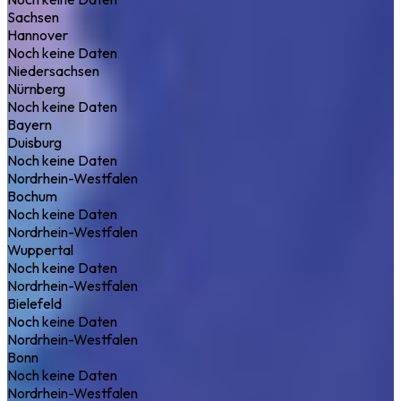
Sachsen
Hannover
Noch keine Daten
Niedersachsen
Nürnberg
Noch keine Daten
Bayern
Duisburg
Noch keine Daten
Nordrhein-Westfalen
Bochum
Noch keine Daten
Nordrhein-Westfalen
Wuppertal
Noch keine Daten
Nordrhein-Westfalen
Bielefeld
Noch keine Daten
Nordrhein-Westfalen
Bonn
Noch keine Daten
Nordrhein-Westfalen