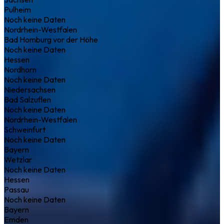
Pulheim
Noch keine Daten
Nordrhein-Westfalen
Bad Homburg vor der Höhe
Noch keine Daten
Hessen
Nordhorn
Noch keine Daten
Niedersachsen
Bad Salzuflen
Noch keine Daten
Nordrhein-Westfalen
Schweinfurt
Noch keine Daten
Bayern
Wetzlar
Noch keine Daten
Hessen
Passau
Noch keine Daten
Bayern
Emden