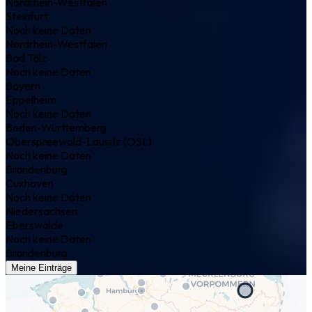
Nordrhein-Westfalen
Steinfurt
Noch keine Daten
Nordrhein-Westfalen
Bad Tölz
Noch keine Daten
Bayern
Eppelheim
Noch keine Daten
Baden-Württemberg
Oberspreewald-Lausitz (OSL)
Noch keine Daten
Brandenburg
Cuxhaven
Noch keine Daten
Niedersachsen
Eberswalde
Noch keine Daten
Brandenburg
Meine Einträge