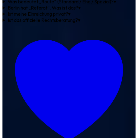
Was bedeutet „Route“ (Standard / Ehe / Spezial)?
▾
Berlin hat „Referat“. Was ist das?
▾
Ist meine Einreichung privat?
▾
Ist das offizielle Rechtsberatung?
▾