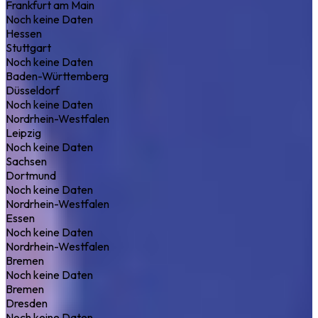
Frankfurt am Main
Noch keine Daten
Hessen
Stuttgart
Noch keine Daten
Baden-Württemberg
Düsseldorf
Noch keine Daten
Nordrhein-Westfalen
Leipzig
Noch keine Daten
Sachsen
Dortmund
Noch keine Daten
Nordrhein-Westfalen
Essen
Noch keine Daten
Nordrhein-Westfalen
Bremen
Noch keine Daten
Bremen
Dresden
Noch keine Daten