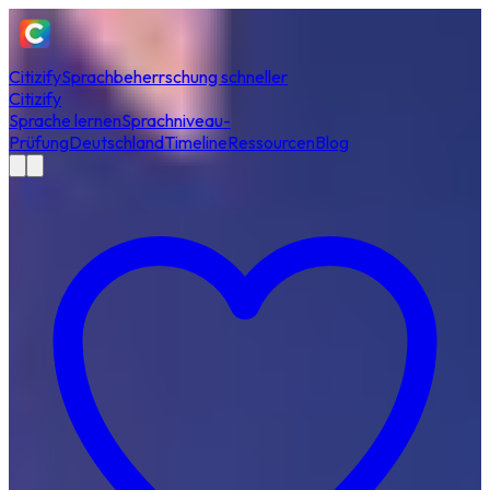
Citizify
Sprachbeherrschung schneller
Citizify
Sprache lernen
Sprachniveau-
Prüfung
Deutschland
Timeline
Ressourcen
Blog