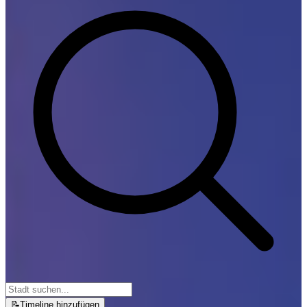
📝
Timeline hinzufügen