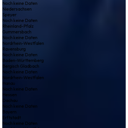
Noch keine Daten
Niedersachsen
Speyer
Noch keine Daten
Rheinland-Pfalz
Gummersbach
Noch keine Daten
Nordrhein-Westfalen
Ravensburg
Noch keine Daten
Baden-Württemberg
Bergisch Gladbach
Noch keine Daten
Nordrhein-Westfalen
Hanau
Noch keine Daten
Hessen
Dachau
Noch keine Daten
Bayern
Erftstadt
Noch keine Daten