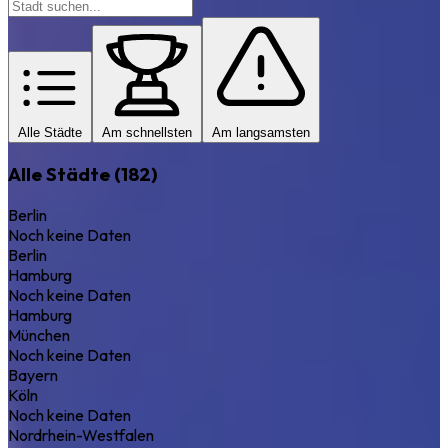
Alle Städte
Am schnellsten
Am langsamsten
Alle Städte (182)
Berlin
Noch keine Daten
Berlin
Hamburg
Noch keine Daten
Hamburg
München
Noch keine Daten
Bayern
Köln
Noch keine Daten
Nordrhein-Westfalen