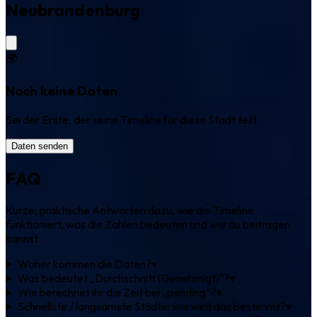
Neubrandenburg
🌍
Noch keine Daten
Sei der Erste, der seine Timeline für diese Stadt teilt.
Daten senden
FAQ
Kurze, praktische Antworten dazu, wie die Timeline
funktioniert, was die Zahlen bedeuten und wie du beitragen
kannst.
Woher kommen die Daten?
▾
Was bedeutet „Durchschnitt (Genehmigt)“?
▾
Wie berechnet ihr die Zeit bei „pending“?
▾
Schnellste / langsamste Städte: wie wird das bestimmt?
▾