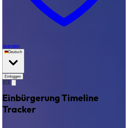
Spenden
Deutsch
Einloggen
🇩🇪
Einbürgerung Timeline
Tracker