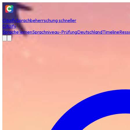
Citizify
Sprachbeherrschung schneller
Citizify
Sprache lernen
Sprachniveau-Prüfung
Deutschland
Timeline
Ress