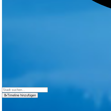
📝
Timeline hinzufügen