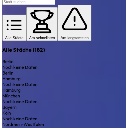
Alle Städte
Am schnellsten
Am langsamsten
Alle Städte (182)
Berlin
Noch keine Daten
Berlin
Hamburg
Noch keine Daten
Hamburg
München
Noch keine Daten
Bayern
Köln
Noch keine Daten
Nordrhein-Westfalen