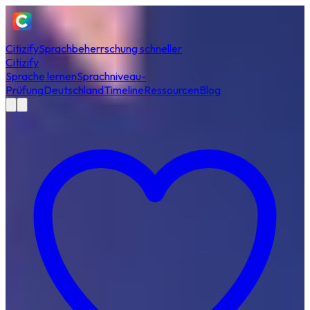
Citizify
Sprachbeherrschung schneller
Citizify
Sprache lernen
Sprachniveau-
Prüfung
Deutschland
Timeline
Ressourcen
Blog