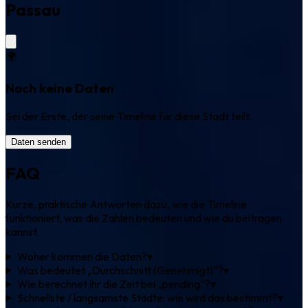
Passau
🌍
Noch keine Daten
Sei der Erste, der seine Timeline für diese Stadt teilt.
Daten senden
FAQ
Kurze, praktische Antworten dazu, wie die Timeline
funktioniert, was die Zahlen bedeuten und wie du beitragen
kannst.
Woher kommen die Daten?
▾
Was bedeutet „Durchschnitt (Genehmigt)“?
▾
Wie berechnet ihr die Zeit bei „pending“?
▾
Schnellste / langsamste Städte: wie wird das bestimmt?
▾