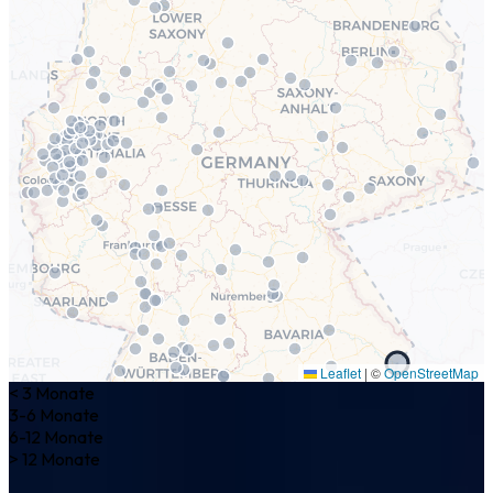
Leaflet
|
©
OpenStreetMap
< 3 Monate
3-6 Monate
6-12 Monate
> 12 Monate