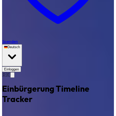
Spenden
Deutsch
Einloggen
🇩🇪
Einbürgerung Timeline
Tracker