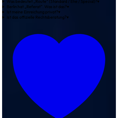
Was bedeutet „Route“ (Standard / Ehe / Spezial)?
▾
Berlin hat „Referat“. Was ist das?
▾
Ist meine Einreichung privat?
▾
Ist das offizielle Rechtsberatung?
▾