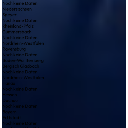
Noch keine Daten
Niedersachsen
Speyer
Noch keine Daten
Rheinland-Pfalz
Gummersbach
Noch keine Daten
Nordrhein-Westfalen
Ravensburg
Noch keine Daten
Baden-Württemberg
Bergisch Gladbach
Noch keine Daten
Nordrhein-Westfalen
Hanau
Noch keine Daten
Hessen
Dachau
Noch keine Daten
Bayern
Erftstadt
Noch keine Daten