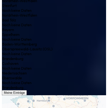
Nordrhein-Westfalen
Steinfurt
Noch keine Daten
Nordrhein-Westfalen
Bad Tölz
Noch keine Daten
Bayern
Eppelheim
Noch keine Daten
Baden-Württemberg
Oberspreewald-Lausitz (OSL)
Noch keine Daten
Brandenburg
Cuxhaven
Noch keine Daten
Niedersachsen
Eberswalde
Noch keine Daten
Brandenburg
Meine Einträge