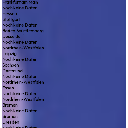
Frankfurt am Main
Noch keine Daten
Hessen
Stuttgart
Noch keine Daten
Baden-Württemberg
Düsseldorf
Noch keine Daten
Nordrhein-Westfalen
Leipzig
Noch keine Daten
Sachsen
Dortmund
Noch keine Daten
Nordrhein-Westfalen
Essen
Noch keine Daten
Nordrhein-Westfalen
Bremen
Noch keine Daten
Bremen
Dresden
Noch keine Daten