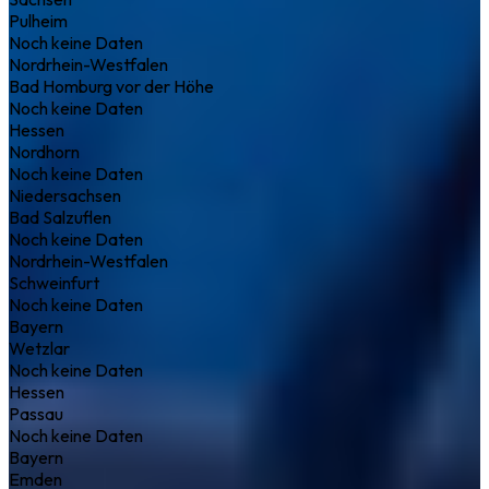
Pulheim
Noch keine Daten
Nordrhein-Westfalen
Bad Homburg vor der Höhe
Noch keine Daten
Hessen
Nordhorn
Noch keine Daten
Niedersachsen
Bad Salzuflen
Noch keine Daten
Nordrhein-Westfalen
Schweinfurt
Noch keine Daten
Bayern
Wetzlar
Noch keine Daten
Hessen
Passau
Noch keine Daten
Bayern
Emden