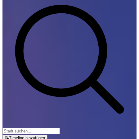
📝
Timeline hinzufügen