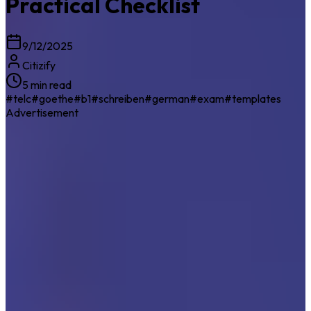
Practical Checklist
9/12/2025
Citizify
5 min read
#
telc
#
goethe
#
b1
#
schreiben
#
german
#
exam
#
templates
Advertisement