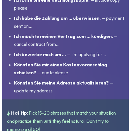
Ich bitte um eine Rechnungskopie.
— invoice copy
please
Ich habe die Zahlung am … überwiesen.
— payment
sent on…
Ich möchte meinen Vertrag zum … kündigen.
—
cancel contract from…
Ich bewerbe mich um …
— I'm applying for…
Könnten Sie mir einen Kostenvoranschlag
schicken?
— quote please
Könnten Sie meine Adresse aktualisieren?
—
update my address
🌡️
Hot tip:
Pick 15-20 phrases that match your situation
and practice them until they feel natural. Don't try to
memorize all 50!