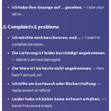
Ich habe Ihre Anzeige auf … gesehen.
— I saw your
ad on…
⚠️ Complaints & problems
Ich möchte mich beschweren, weil …
— I want to
complain because…
Die Lieferung ist leider beschädigt angekommen.
— delivery arrived damaged
Die Ware ist bis heute nicht angekommen.
— item
hasn't arrived yet
Ich bitte um Austausch oder Rückerstattung.
—
replacement or refund
Leider habe ich bisher keine Antwort erhalten.
— I
haven't received a reply