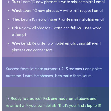
Tue:
Learn 10 new phrases + write mini complaint email
Wed:
Learn 10 new phrases + write mini request email
Thu:
Learn 10 new phrases + write mini invitation email
Fri:
Review all phrases + write one full 120–150-word
attempt
Weekend:
Rewrite two model emails using different
phrases and connectors
Success formula: clear purpose + 2–3 reasons + one polite
outcome. Learn the phrases, then make them yours.
🚀 Ready to practice? Pick one model email above and
rewrite it with your own details. That's your first step to B1