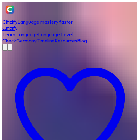
Citizify
Language mastery faster
Citizify
Learn Language
Language Level
Check
Germany
Timeline
Resources
Blog