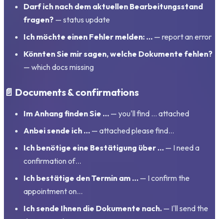
Darf ich nach dem aktuellen Bearbeitungsstand
fragen?
— status update
Ich möchte einen Fehler melden: …
— report an error
Könnten Sie mir sagen, welche Dokumente fehlen?
— which docs missing
📄 Documents & confirmations
Im Anhang finden Sie …
— you'll find … attached
Anbei sende ich …
— attached please find…
Ich benötige eine Bestätigung über …
— I need a
confirmation of…
Ich bestätige den Termin am …
— I confirm the
appointment on…
Ich sende Ihnen die Dokumente nach.
— I'll send the