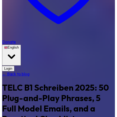
Donate
English
Login
← Back to blog
TELC B1 Schreiben 2025: 50
Plug-and-Play Phrases, 5
Full Model Emails, and a