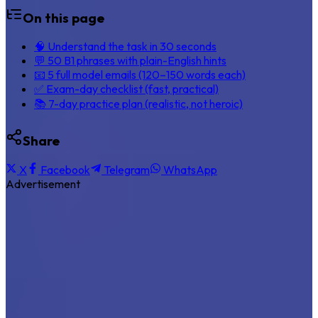
On this page
🧠 Understand the task in 30 seconds
💬 50 B1 phrases with plain-English hints
📧 5 full model emails (120–150 words each)
✅ Exam-day checklist (fast, practical)
📚 7-day practice plan (realistic, not heroic)
Share
X
Facebook
Telegram
WhatsApp
Advertisement