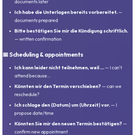
documents later
Ich habe die Unterlagen bereits vorbereitet.
—
documents prepared
Bitte bestätigen Sie mir die Kündigung schriftlich.
— written confirmation
📅 Scheduling & appointments
Ich kann leider nicht teilnehmen, weil …
— I can't
attend because…
Könnten wir den Termin verschieben?
— can we
reschedule?
Ich schlage den
{Datum}
um
{Uhrzeit}
vor.
— I
propose date/time
Könnten Sie mir den neuen Termin bestätigen?
—
confirm new appointment