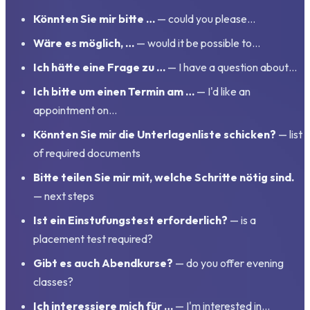
Könnten Sie mir bitte …
— could you please…
Wäre es möglich, …
— would it be possible to…
Ich hätte eine Frage zu …
— I have a question about…
Ich bitte um einen Termin am …
— I'd like an
appointment on…
Könnten Sie mir die Unterlagenliste schicken?
— list
of required documents
Bitte teilen Sie mir mit, welche Schritte nötig sind.
— next steps
Ist ein Einstufungstest erforderlich?
— is a
placement test required?
Gibt es auch Abendkurse?
— do you offer evening
classes?
Ich interessiere mich für …
— I'm interested in…