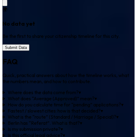
🌍
No data yet
Be the first to share your citizenship timeline for this city.
Submit Data
FAQ
Quick, practical answers about how the timeline works, what
the numbers mean, and how to contribute.
Where does the data come from?
▾
What does “Average (Approved)” mean?
▾
How do you calculate time for “pending” applications?
▾
Fastest / slowest cities: how is that decided?
▾
What is the “route” (Standard / Marriage / Special)?
▾
Berlin has “Referat”. What is that?
▾
Is my submission private?
▾
Is this official legal advice?
▾