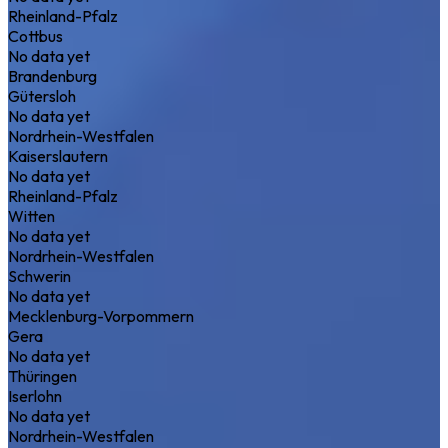
Rheinland-Pfalz
Cottbus
No data yet
Brandenburg
Gütersloh
No data yet
Nordrhein-Westfalen
Kaiserslautern
No data yet
Rheinland-Pfalz
Witten
No data yet
Nordrhein-Westfalen
Schwerin
No data yet
Mecklenburg-Vorpommern
Gera
No data yet
Thüringen
Iserlohn
No data yet
Nordrhein-Westfalen