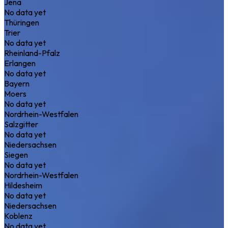
Jena
No data yet
Thüringen
Trier
No data yet
Rheinland-Pfalz
Erlangen
No data yet
Bayern
Moers
No data yet
Nordrhein-Westfalen
Salzgitter
No data yet
Niedersachsen
Siegen
No data yet
Nordrhein-Westfalen
Hildesheim
No data yet
Niedersachsen
Koblenz
No data yet