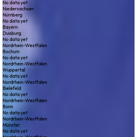
No data yet
Niedersachsen
Nürnberg
No data yet
Bayern
Duisburg
No data yet
Nordrhein-Westfalen
Bochum
No data yet
Nordrhein-Westfalen
Wuppertal
No data yet
Nordrhein-Westfalen
Bielefeld
No data yet
Nordrhein-Westfalen
Bonn
No data yet
Nordrhein-Westfalen
Münster
No data yet
Nordrhein-Westfalen