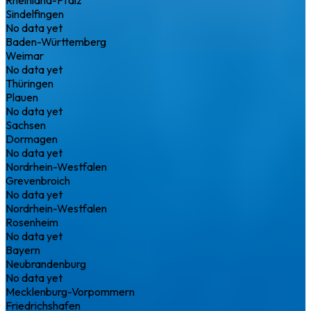
Sindelfingen
No data yet
Baden-Württemberg
Weimar
No data yet
Thüringen
Plauen
No data yet
Sachsen
Dormagen
No data yet
Nordrhein-Westfalen
Grevenbroich
No data yet
Nordrhein-Westfalen
Rosenheim
No data yet
Bayern
Neubrandenburg
No data yet
Mecklenburg-Vorpommern
Friedrichshafen