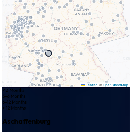
Leaflet
|
©
OpenStreetMap
< 3 Months
3-6 Months
6-12 Months
> 12 Months
Aschaffenburg