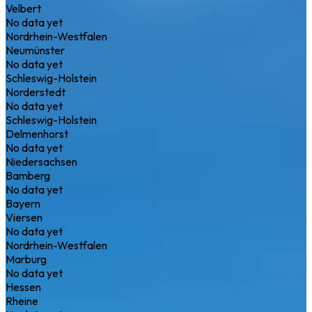
Velbert
No data yet
Nordrhein-Westfalen
Neumünster
No data yet
Schleswig-Holstein
Norderstedt
No data yet
Schleswig-Holstein
Delmenhorst
No data yet
Niedersachsen
Bamberg
No data yet
Bayern
Viersen
No data yet
Nordrhein-Westfalen
Marburg
No data yet
Hessen
Rheine