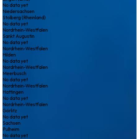
No data yet
Niedersachsen
Stolberg (Rheinland)
No data yet
Nordrhein-Westfalen
Sankt Augustin
No data yet
Nordrhein-Westfalen
Hilden
No data yet
Nordrhein-Westfalen
Meerbusch
No data yet
Nordrhein-Westfalen
Hattingen
No data yet
Nordrhein-Westfalen
Görlitz
No data yet
Sachsen
Pulheim
No data yet