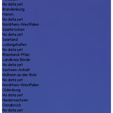
No data yet
Brandenburg
Hamm
No data yet
Nordrhein-Westfalen
Saarbrücken
No data yet
Saarland
Ludwigshafen
No data yet
Rheinland-Pfalz
Landkreis Börde
No data yet
Sachsen-Anhalt
Mülheim an der Ruhr
No data yet
Nordrhein-Westfalen
Oldenburg
No data yet
Niedersachsen
Osnabrück
No data yet