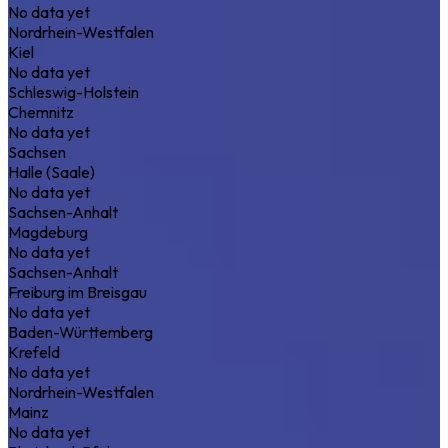
No data yet
Nordrhein-Westfalen
Kiel
No data yet
Schleswig-Holstein
Chemnitz
No data yet
Sachsen
Halle (Saale)
No data yet
Sachsen-Anhalt
Magdeburg
No data yet
Sachsen-Anhalt
Freiburg im Breisgau
No data yet
Baden-Württemberg
Krefeld
No data yet
Nordrhein-Westfalen
Mainz
No data yet