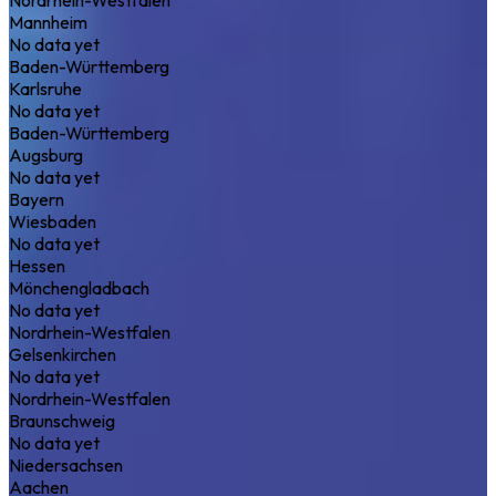
Mannheim
No data yet
Baden-Württemberg
Karlsruhe
No data yet
Baden-Württemberg
Augsburg
No data yet
Bayern
Wiesbaden
No data yet
Hessen
Mönchengladbach
No data yet
Nordrhein-Westfalen
Gelsenkirchen
No data yet
Nordrhein-Westfalen
Braunschweig
No data yet
Niedersachsen
Aachen