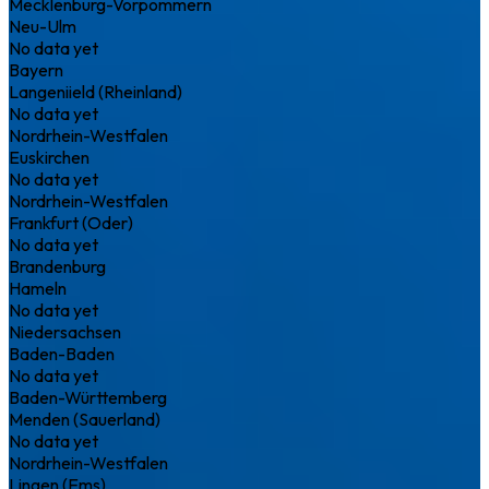
Mecklenburg-Vorpommern
Neu-Ulm
No data yet
Bayern
Langeniield (Rheinland)
No data yet
Nordrhein-Westfalen
Euskirchen
No data yet
Nordrhein-Westfalen
Frankfurt (Oder)
No data yet
Brandenburg
Hameln
No data yet
Niedersachsen
Baden-Baden
No data yet
Baden-Württemberg
Menden (Sauerland)
No data yet
Nordrhein-Westfalen
Lingen (Ems)