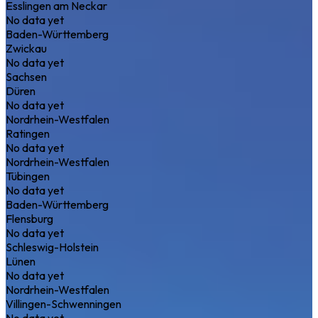
Esslingen am Neckar
No data yet
Baden-Württemberg
Zwickau
No data yet
Sachsen
Düren
No data yet
Nordrhein-Westfalen
Ratingen
No data yet
Nordrhein-Westfalen
Tübingen
No data yet
Baden-Württemberg
Flensburg
No data yet
Schleswig-Holstein
Lünen
No data yet
Nordrhein-Westfalen
Villingen-Schwenningen
No data yet