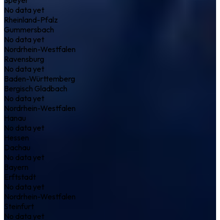
No data yet
Rheinland-Pfalz
Gummersbach
No data yet
Nordrhein-Westfalen
Ravensburg
No data yet
Baden-Württemberg
Bergisch Gladbach
No data yet
Nordrhein-Westfalen
Hanau
No data yet
Hessen
Dachau
No data yet
Bayern
Erftstadt
No data yet
Nordrhein-Westfalen
Steinfurt
No data yet