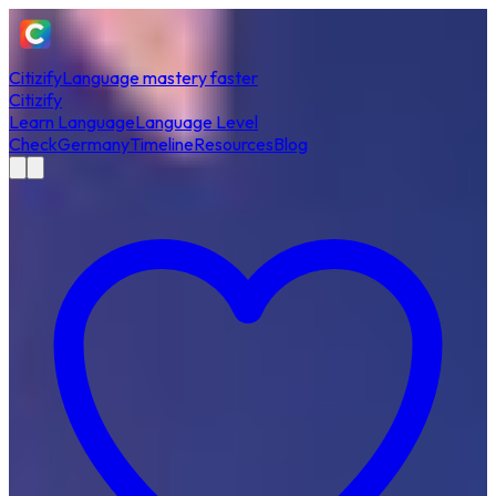
Citizify
Language mastery faster
Citizify
Learn Language
Language Level
Check
Germany
Timeline
Resources
Blog