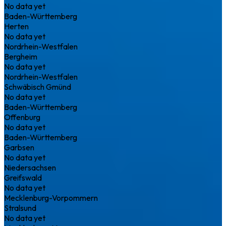
No data yet
Baden-Württemberg
Herten
No data yet
Nordrhein-Westfalen
Bergheim
No data yet
Nordrhein-Westfalen
Schwäbisch Gmünd
No data yet
Baden-Württemberg
Offenburg
No data yet
Baden-Württemberg
Garbsen
No data yet
Niedersachsen
Greifswald
No data yet
Mecklenburg-Vorpommern
Stralsund
No data yet