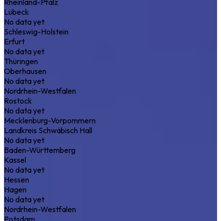
Rheinland-Pfalz
Lübeck
No data yet
Schleswig-Holstein
Erfurt
No data yet
Thüringen
Oberhausen
No data yet
Nordrhein-Westfalen
Rostock
No data yet
Mecklenburg-Vorpommern
Landkreis Schwäbisch Hall
No data yet
Baden-Württemberg
Kassel
No data yet
Hessen
Hagen
No data yet
Nordrhein-Westfalen
Potsdam