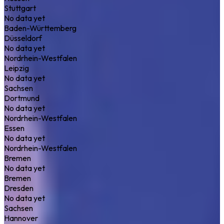
Stuttgart
No data yet
Baden-Württemberg
Düsseldorf
No data yet
Nordrhein-Westfalen
Leipzig
No data yet
Sachsen
Dortmund
No data yet
Nordrhein-Westfalen
Essen
No data yet
Nordrhein-Westfalen
Bremen
No data yet
Bremen
Dresden
No data yet
Sachsen
Hannover