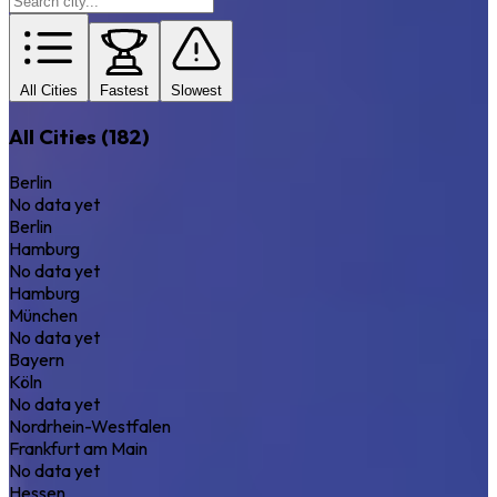
All Cities
Fastest
Slowest
All Cities (182)
Berlin
No data yet
Berlin
Hamburg
No data yet
Hamburg
München
No data yet
Bayern
Köln
No data yet
Nordrhein-Westfalen
Frankfurt am Main
No data yet
Hessen