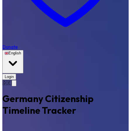
Donate
English
Login
🇩🇪
Germany Citizenship
Timeline Tracker