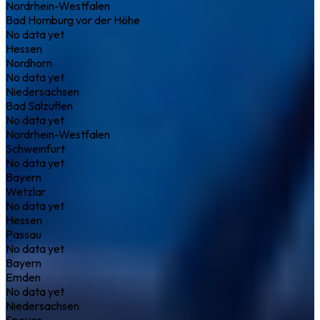
Nordrhein-Westfalen
Bad Homburg vor der Höhe
No data yet
Hessen
Nordhorn
No data yet
Niedersachsen
Bad Salzuflen
No data yet
Nordrhein-Westfalen
Schweinfurt
No data yet
Bayern
Wetzlar
No data yet
Hessen
Passau
No data yet
Bayern
Emden
No data yet
Niedersachsen
Speyer