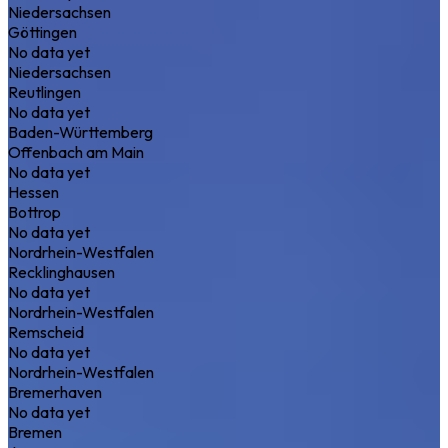
Niedersachsen
Göttingen
No data yet
Niedersachsen
Reutlingen
No data yet
Baden-Württemberg
Offenbach am Main
No data yet
Hessen
Bottrop
No data yet
Nordrhein-Westfalen
Recklinghausen
No data yet
Nordrhein-Westfalen
Remscheid
No data yet
Nordrhein-Westfalen
Bremerhaven
No data yet
Bremen