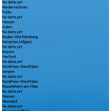
No data yet
Niedersachsen
Fulda
No data yet
Hessen
Aalen
No data yet
Baden-Württemberg
Kempten (Allgäu)
No data yet
Bayern
Herford
No data yet
Nordrhein-Westfalen
Kerpen
No data yet
Nordrhein-Westfalen
Rüsselsheim am Main
No data yet
Hessen
Neuwied
No data yet
Rheinland-Pfalz