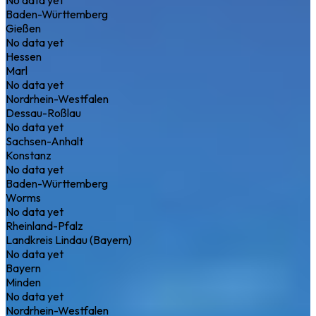
Baden-Württemberg
Gießen
No data yet
Hessen
Marl
No data yet
Nordrhein-Westfalen
Dessau-Roßlau
No data yet
Sachsen-Anhalt
Konstanz
No data yet
Baden-Württemberg
Worms
No data yet
Rheinland-Pfalz
Landkreis Lindau (Bayern)
No data yet
Bayern
Minden
No data yet
Nordrhein-Westfalen