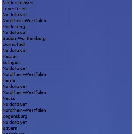
Niedersachsen
Leverkusen
No data yet
Nordrhein-Westfalen
Heidelberg
No data yet
Baden-Württemberg
Darmstadt
No data yet
Hessen
Solingen
No data yet
Nordrhein-Westfalen
Herne
No data yet
Nordrhein-Westfalen
Neuss
No data yet
Nordrhein-Westfalen
Regensburg
No data yet
Bayern
Paderborn