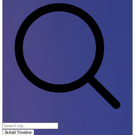
📝
Add Timeline