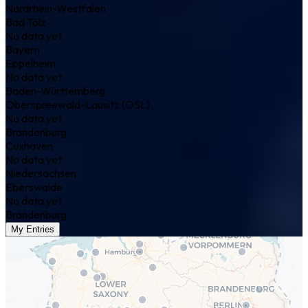
Nordrhein-Westfalen
Bad Tölz
No data yet
Bayern
Eppelheim
No data yet
Baden-Württemberg
Oberspreewald-Lausitz (OSL)
No data yet
Brandenburg
Cuxhaven
No data yet
Niedersachsen
Eberswalde
No data yet
Brandenburg
My Entries