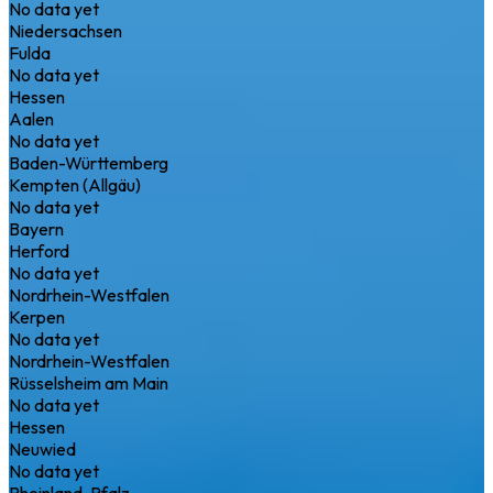
No data yet
Niedersachsen
Fulda
No data yet
Hessen
Aalen
No data yet
Baden-Württemberg
Kempten (Allgäu)
No data yet
Bayern
Herford
No data yet
Nordrhein-Westfalen
Kerpen
No data yet
Nordrhein-Westfalen
Rüsselsheim am Main
No data yet
Hessen
Neuwied
No data yet
Rheinland-Pfalz