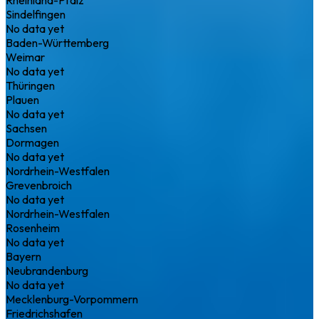
Sindelfingen
No data yet
Baden-Württemberg
Weimar
No data yet
Thüringen
Plauen
No data yet
Sachsen
Dormagen
No data yet
Nordrhein-Westfalen
Grevenbroich
No data yet
Nordrhein-Westfalen
Rosenheim
No data yet
Bayern
Neubrandenburg
No data yet
Mecklenburg-Vorpommern
Friedrichshafen