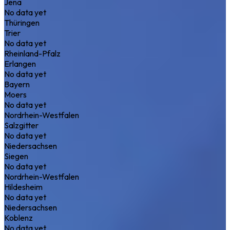
Jena
No data yet
Thüringen
Trier
No data yet
Rheinland-Pfalz
Erlangen
No data yet
Bayern
Moers
No data yet
Nordrhein-Westfalen
Salzgitter
No data yet
Niedersachsen
Siegen
No data yet
Nordrhein-Westfalen
Hildesheim
No data yet
Niedersachsen
Koblenz
No data yet