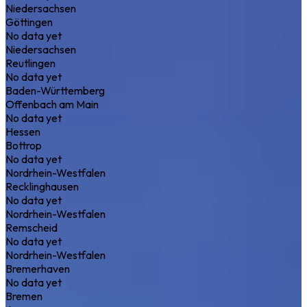
Niedersachsen
Göttingen
No data yet
Niedersachsen
Reutlingen
No data yet
Baden-Württemberg
Offenbach am Main
No data yet
Hessen
Bottrop
No data yet
Nordrhein-Westfalen
Recklinghausen
No data yet
Nordrhein-Westfalen
Remscheid
No data yet
Nordrhein-Westfalen
Bremerhaven
No data yet
Bremen