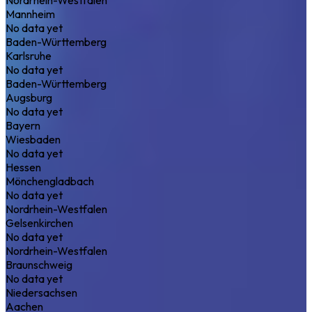
Mannheim
No data yet
Baden-Württemberg
Karlsruhe
No data yet
Baden-Württemberg
Augsburg
No data yet
Bayern
Wiesbaden
No data yet
Hessen
Mönchengladbach
No data yet
Nordrhein-Westfalen
Gelsenkirchen
No data yet
Nordrhein-Westfalen
Braunschweig
No data yet
Niedersachsen
Aachen