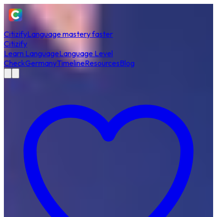
Citizify
Language mastery faster
Citizify
Learn Language
Language Level
Check
Germany
Timeline
Resources
Blog