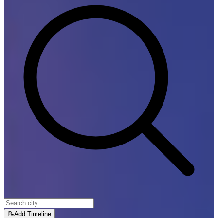
📝
Add Timeline