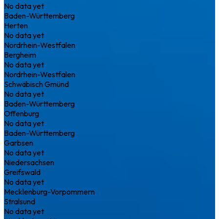
No data yet
Baden-Württemberg
Herten
No data yet
Nordrhein-Westfalen
Bergheim
No data yet
Nordrhein-Westfalen
Schwäbisch Gmünd
No data yet
Baden-Württemberg
Offenburg
No data yet
Baden-Württemberg
Garbsen
No data yet
Niedersachsen
Greifswald
No data yet
Mecklenburg-Vorpommern
Stralsund
No data yet