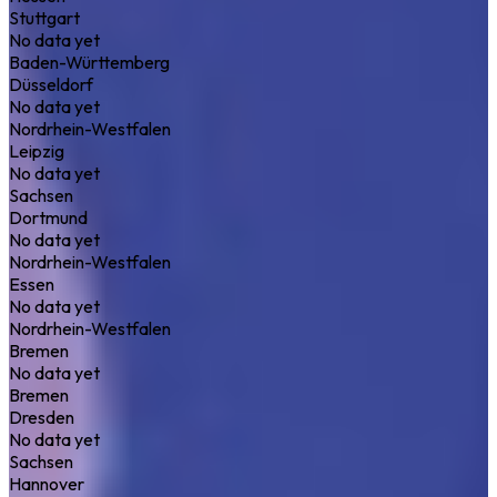
Stuttgart
No data yet
Baden-Württemberg
Düsseldorf
No data yet
Nordrhein-Westfalen
Leipzig
No data yet
Sachsen
Dortmund
No data yet
Nordrhein-Westfalen
Essen
No data yet
Nordrhein-Westfalen
Bremen
No data yet
Bremen
Dresden
No data yet
Sachsen
Hannover