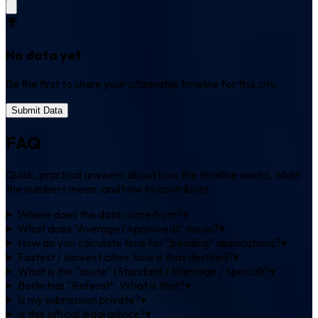
🌍
No data yet
Be the first to share your citizenship timeline for this city.
Submit Data
FAQ
Quick, practical answers about how the timeline works, what
the numbers mean, and how to contribute.
Where does the data come from?
▾
What does “Average (Approved)” mean?
▾
How do you calculate time for “pending” applications?
▾
Fastest / slowest cities: how is that decided?
▾
What is the “route” (Standard / Marriage / Special)?
▾
Berlin has “Referat”. What is that?
▾
Is my submission private?
▾
Is this official legal advice?
▾