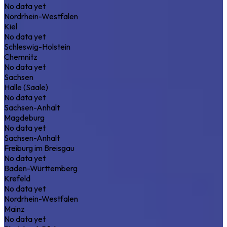
No data yet
Nordrhein-Westfalen
Kiel
No data yet
Schleswig-Holstein
Chemnitz
No data yet
Sachsen
Halle (Saale)
No data yet
Sachsen-Anhalt
Magdeburg
No data yet
Sachsen-Anhalt
Freiburg im Breisgau
No data yet
Baden-Württemberg
Krefeld
No data yet
Nordrhein-Westfalen
Mainz
No data yet