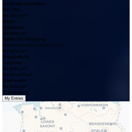
Nordrhein-Westfalen
Bad Tölz
No data yet
Bayern
Eppelheim
No data yet
Baden-Württemberg
Oberspreewald-Lausitz (OSL)
No data yet
Brandenburg
Cuxhaven
No data yet
Niedersachsen
Eberswalde
No data yet
Brandenburg
My Entries