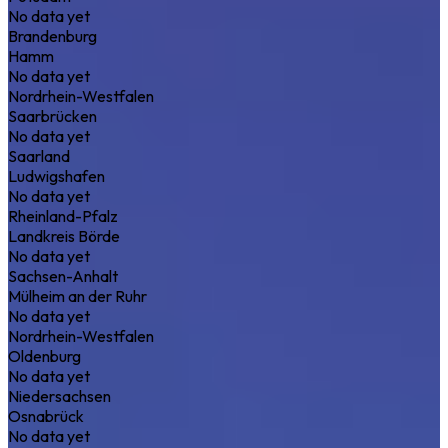
No data yet
Brandenburg
Hamm
No data yet
Nordrhein-Westfalen
Saarbrücken
No data yet
Saarland
Ludwigshafen
No data yet
Rheinland-Pfalz
Landkreis Börde
No data yet
Sachsen-Anhalt
Mülheim an der Ruhr
No data yet
Nordrhein-Westfalen
Oldenburg
No data yet
Niedersachsen
Osnabrück
No data yet