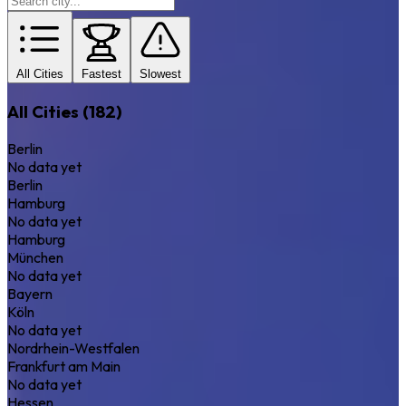
All Cities
Fastest
Slowest
All Cities (182)
Berlin
No data yet
Berlin
Hamburg
No data yet
Hamburg
München
No data yet
Bayern
Köln
No data yet
Nordrhein-Westfalen
Frankfurt am Main
No data yet
Hessen