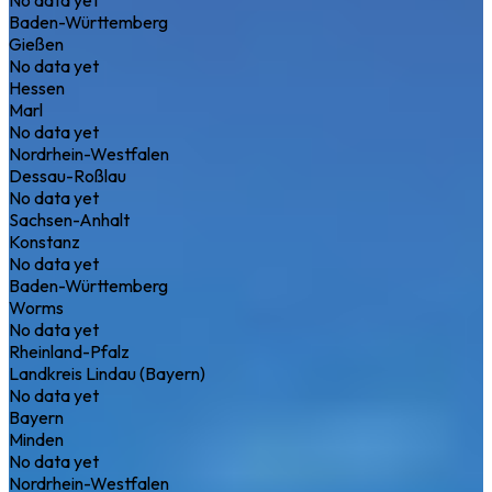
Baden-Württemberg
Gießen
No data yet
Hessen
Marl
No data yet
Nordrhein-Westfalen
Dessau-Roßlau
No data yet
Sachsen-Anhalt
Konstanz
No data yet
Baden-Württemberg
Worms
No data yet
Rheinland-Pfalz
Landkreis Lindau (Bayern)
No data yet
Bayern
Minden
No data yet
Nordrhein-Westfalen