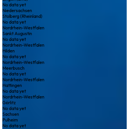
No data yet
Niedersachsen
Stolberg (Rheinland)
No data yet
Nordrhein-Westfalen
Sankt Augustin
No data yet
Nordrhein-Westfalen
Hilden
No data yet
Nordrhein-Westfalen
Meerbusch
No data yet
Nordrhein-Westfalen
Hattingen
No data yet
Nordrhein-Westfalen
Görlitz
No data yet
Sachsen
Pulheim
No data yet