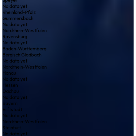
No data yet
Rheinland-Pfalz
Gummersbach
No data yet
Nordrhein-Westfalen
Ravensburg
No data yet
Baden-Württemberg
Bergisch Gladbach
No data yet
Nordrhein-Westfalen
Hanau
No data yet
Hessen
Dachau
No data yet
Bayern
Erftstadt
No data yet
Nordrhein-Westfalen
Steinfurt
No data yet