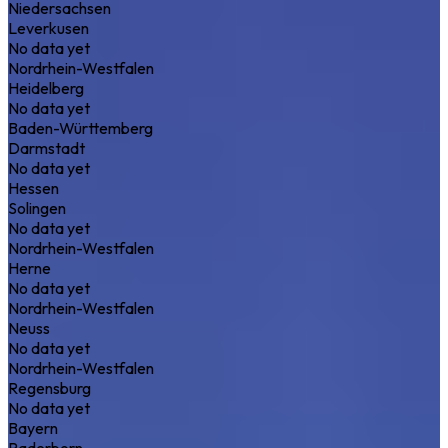
Niedersachsen
Leverkusen
No data yet
Nordrhein-Westfalen
Heidelberg
No data yet
Baden-Württemberg
Darmstadt
No data yet
Hessen
Solingen
No data yet
Nordrhein-Westfalen
Herne
No data yet
Nordrhein-Westfalen
Neuss
No data yet
Nordrhein-Westfalen
Regensburg
No data yet
Bayern
Paderborn