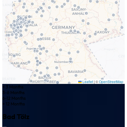
Leaflet
|
©
OpenStreetMap
< 3 Months
3-6 Months
6-12 Months
> 12 Months
Bad Tölz