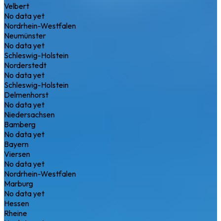
Velbert
No data yet
Nordrhein-Westfalen
Neumünster
No data yet
Schleswig-Holstein
Norderstedt
No data yet
Schleswig-Holstein
Delmenhorst
No data yet
Niedersachsen
Bamberg
No data yet
Bayern
Viersen
No data yet
Nordrhein-Westfalen
Marburg
No data yet
Hessen
Rheine