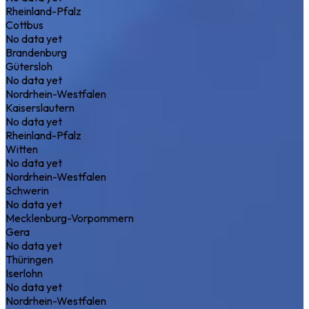
Rheinland-Pfalz
Cottbus
No data yet
Brandenburg
Gütersloh
No data yet
Nordrhein-Westfalen
Kaiserslautern
No data yet
Rheinland-Pfalz
Witten
No data yet
Nordrhein-Westfalen
Schwerin
No data yet
Mecklenburg-Vorpommern
Gera
No data yet
Thüringen
Iserlohn
No data yet
Nordrhein-Westfalen