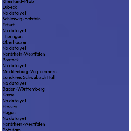
Rheinland-Pfalz
Lübeck
No data yet
Schleswig-Holstein
Erfurt
No data yet
Thüringen
Oberhausen
No data yet
Nordrhein-Westfalen
Rostock
No data yet
Mecklenburg-Vorpommern
Landkreis Schwäbisch Hall
No data yet
Baden-Württemberg
Kassel
No data yet
Hessen
Hagen
No data yet
Nordrhein-Westfalen
Potsdam