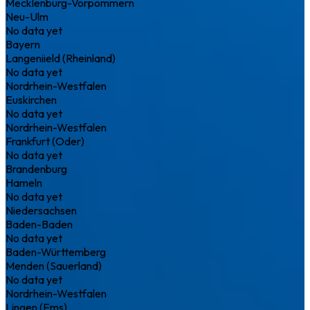
Mecklenburg-Vorpommern
Neu-Ulm
No data yet
Bayern
Langeniield (Rheinland)
No data yet
Nordrhein-Westfalen
Euskirchen
No data yet
Nordrhein-Westfalen
Frankfurt (Oder)
No data yet
Brandenburg
Hameln
No data yet
Niedersachsen
Baden-Baden
No data yet
Baden-Württemberg
Menden (Sauerland)
No data yet
Nordrhein-Westfalen
Lingen (Ems)