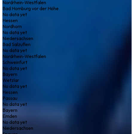
Nordrhein-Westfalen
Bad Homburg vor der Höhe
No data yet
Hessen
Nordhorn
No data yet
Niedersachsen
Bad Salzuflen
No data yet
Nordrhein-Westfalen
Schweinfurt
No data yet
Bayern
Wetzlar
No data yet
Hessen
Passau
No data yet
Bayern
Emden
No data yet
Niedersachsen
Speyer