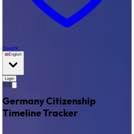
Donate
English
Login
🇩🇪
Germany Citizenship
Timeline Tracker