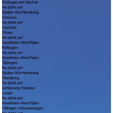
Esslingen am Neckar
No data yet
Baden-Württemberg
Zwickau
No data yet
Sachsen
Düren
No data yet
Nordrhein-Westfalen
Ratingen
No data yet
Nordrhein-Westfalen
Tübingen
No data yet
Baden-Württemberg
Flensburg
No data yet
Schleswig-Holstein
Lünen
No data yet
Nordrhein-Westfalen
Villingen-Schwenningen
No data yet