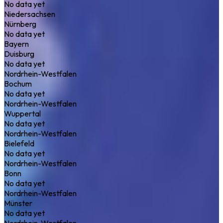
No data yet
Niedersachsen
Nürnberg
No data yet
Bayern
Duisburg
No data yet
Nordrhein-Westfalen
Bochum
No data yet
Nordrhein-Westfalen
Wuppertal
No data yet
Nordrhein-Westfalen
Bielefeld
No data yet
Nordrhein-Westfalen
Bonn
No data yet
Nordrhein-Westfalen
Münster
No data yet
Nordrhein-Westfalen