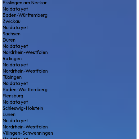
Esslingen am Neckar
No data yet
Baden-Württemberg
Zwickau
No data yet
Sachsen
Düren
No data yet
Nordrhein-Westfalen
Ratingen
No data yet
Nordrhein-Westfalen
Tübingen
No data yet
Baden-Württemberg
Flensburg
No data yet
Schleswig-Holstein
Lünen
No data yet
Nordrhein-Westfalen
Villingen-Schwenningen
No data yet