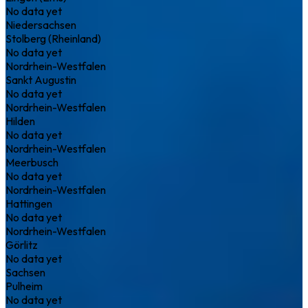
No data yet
Niedersachsen
Stolberg (Rheinland)
No data yet
Nordrhein-Westfalen
Sankt Augustin
No data yet
Nordrhein-Westfalen
Hilden
No data yet
Nordrhein-Westfalen
Meerbusch
No data yet
Nordrhein-Westfalen
Hattingen
No data yet
Nordrhein-Westfalen
Görlitz
No data yet
Sachsen
Pulheim
No data yet