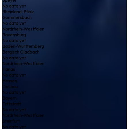
No data yet
Rheinland-Pfalz
Gummersbach
No data yet
Nordrhein-Westfalen
Ravensburg
No data yet
Baden-Württemberg
Bergisch Gladbach
No data yet
Nordrhein-Westfalen
Hanau
No data yet
Hessen
Dachau
No data yet
Bayern
Erftstadt
No data yet
Nordrhein-Westfalen
Steinfurt
No data yet