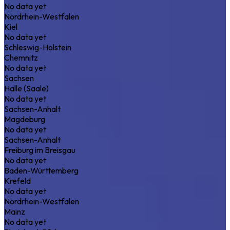
No data yet
Nordrhein-Westfalen
Kiel
No data yet
Schleswig-Holstein
Chemnitz
No data yet
Sachsen
Halle (Saale)
No data yet
Sachsen-Anhalt
Magdeburg
No data yet
Sachsen-Anhalt
Freiburg im Breisgau
No data yet
Baden-Württemberg
Krefeld
No data yet
Nordrhein-Westfalen
Mainz
No data yet