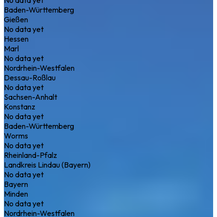
Baden-Württemberg
Gießen
No data yet
Hessen
Marl
No data yet
Nordrhein-Westfalen
Dessau-Roßlau
No data yet
Sachsen-Anhalt
Konstanz
No data yet
Baden-Württemberg
Worms
No data yet
Rheinland-Pfalz
Landkreis Lindau (Bayern)
No data yet
Bayern
Minden
No data yet
Nordrhein-Westfalen