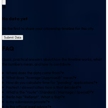
🌍
No data yet
Be the first to share your citizenship timeline for this city.
Submit Data
FAQ
Quick, practical answers about how the timeline works, what
the numbers mean, and how to contribute.
Where does the data come from?
▾
What does “Average (Approved)” mean?
▾
How do you calculate time for “pending” applications?
▾
Fastest / slowest cities: how is that decided?
▾
What is the “route” (Standard / Marriage / Special)?
▾
Berlin has “Referat”. What is that?
▾
Is my submission private?
▾
Is this official legal advice?
▾