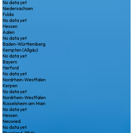
No data yet
Niedersachsen
Fulda
No data yet
Hessen
Aalen
No data yet
Baden-Württemberg
Kempten (Allgäu)
No data yet
Bayern
Herford
No data yet
Nordrhein-Westfalen
Kerpen
No data yet
Nordrhein-Westfalen
Rüsselsheim am Main
No data yet
Hessen
Neuwied
No data yet
Rheinland-Pfalz