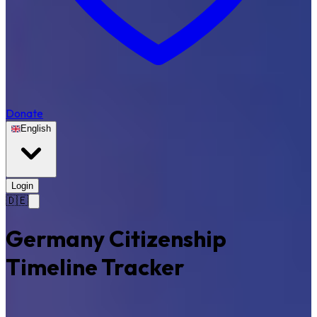
Donate
English
Login
🇩🇪
Germany Citizenship
Timeline Tracker