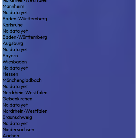
Mannheim
No data yet
Baden-Württemberg
Karlsruhe
No data yet
Baden-Württemberg
Augsburg
No data yet
Bayern
Wiesbaden
No data yet
Hessen
Mönchengladbach
No data yet
Nordrhein-Westfalen
Gelsenkirchen
No data yet
Nordrhein-Westfalen
Braunschweig
No data yet
Niedersachsen
Aachen