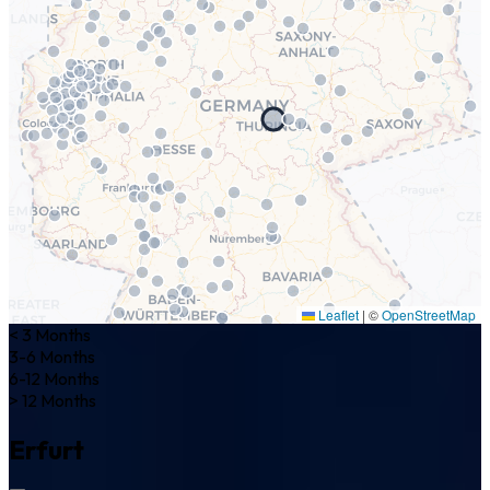
Leaflet
|
©
OpenStreetMap
< 3 Months
3-6 Months
6-12 Months
> 12 Months
Erfurt