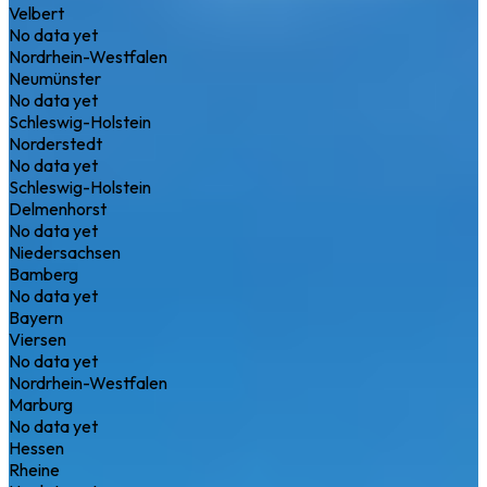
Velbert
No data yet
Nordrhein-Westfalen
Neumünster
No data yet
Schleswig-Holstein
Norderstedt
No data yet
Schleswig-Holstein
Delmenhorst
No data yet
Niedersachsen
Bamberg
No data yet
Bayern
Viersen
No data yet
Nordrhein-Westfalen
Marburg
No data yet
Hessen
Rheine