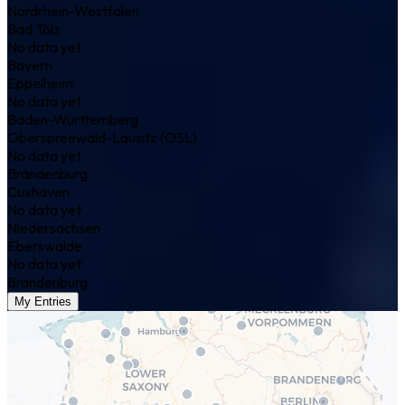
Nordrhein-Westfalen
Bad Tölz
No data yet
Bayern
Eppelheim
No data yet
Baden-Württemberg
Oberspreewald-Lausitz (OSL)
No data yet
Brandenburg
Cuxhaven
No data yet
Niedersachsen
Eberswalde
No data yet
Brandenburg
My Entries