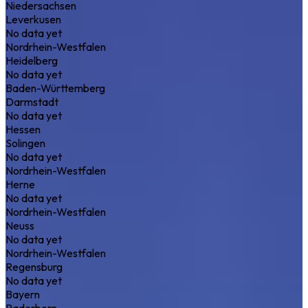
Niedersachsen
Leverkusen
No data yet
Nordrhein-Westfalen
Heidelberg
No data yet
Baden-Württemberg
Darmstadt
No data yet
Hessen
Solingen
No data yet
Nordrhein-Westfalen
Herne
No data yet
Nordrhein-Westfalen
Neuss
No data yet
Nordrhein-Westfalen
Regensburg
No data yet
Bayern
Paderborn