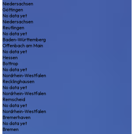
Niedersachsen
Göttingen
No data yet
Niedersachsen
Reutlingen
No data yet
Baden-Württemberg
Offenbach am Main
No data yet
Hessen
Bottrop
No data yet
Nordrhein-Westfalen
Recklinghausen
No data yet
Nordrhein-Westfalen
Remscheid
No data yet
Nordrhein-Westfalen
Bremerhaven
No data yet
Bremen