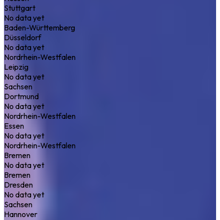
Stuttgart
No data yet
Baden-Württemberg
Düsseldorf
No data yet
Nordrhein-Westfalen
Leipzig
No data yet
Sachsen
Dortmund
No data yet
Nordrhein-Westfalen
Essen
No data yet
Nordrhein-Westfalen
Bremen
No data yet
Bremen
Dresden
No data yet
Sachsen
Hannover