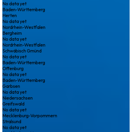
No data yet
Baden-Württemberg
Herten
No data yet
Nordrhein-Westfalen
Bergheim
No data yet
Nordrhein-Westfalen
Schwäbisch Gmünd
No data yet
Baden-Württemberg
Offenburg
No data yet
Baden-Württemberg
Garbsen
No data yet
Niedersachsen
Greifswald
No data yet
Mecklenburg-Vorpommern
Stralsund
No data yet