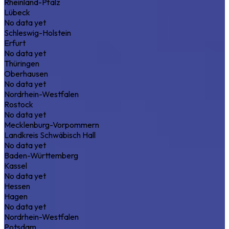
Rheinland-Pfalz
Lübeck
No data yet
Schleswig-Holstein
Erfurt
No data yet
Thüringen
Oberhausen
No data yet
Nordrhein-Westfalen
Rostock
No data yet
Mecklenburg-Vorpommern
Landkreis Schwäbisch Hall
No data yet
Baden-Württemberg
Kassel
No data yet
Hessen
Hagen
No data yet
Nordrhein-Westfalen
Potsdam