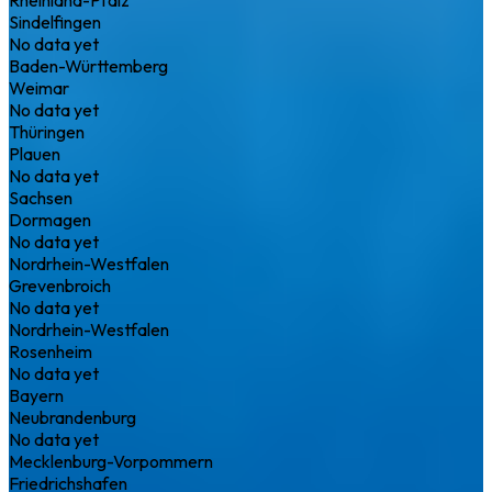
Sindelfingen
No data yet
Baden-Württemberg
Weimar
No data yet
Thüringen
Plauen
No data yet
Sachsen
Dormagen
No data yet
Nordrhein-Westfalen
Grevenbroich
No data yet
Nordrhein-Westfalen
Rosenheim
No data yet
Bayern
Neubrandenburg
No data yet
Mecklenburg-Vorpommern
Friedrichshafen