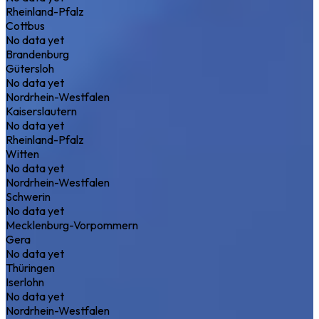
Rheinland-Pfalz
Cottbus
No data yet
Brandenburg
Gütersloh
No data yet
Nordrhein-Westfalen
Kaiserslautern
No data yet
Rheinland-Pfalz
Witten
No data yet
Nordrhein-Westfalen
Schwerin
No data yet
Mecklenburg-Vorpommern
Gera
No data yet
Thüringen
Iserlohn
No data yet
Nordrhein-Westfalen