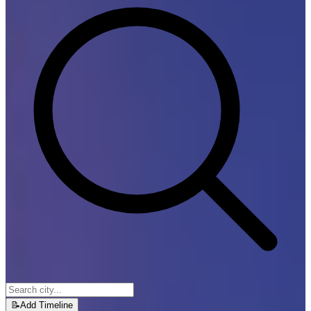
📝
Add Timeline