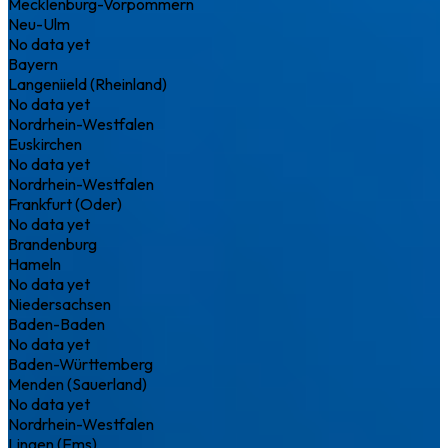
Mecklenburg-Vorpommern
Neu-Ulm
No data yet
Bayern
Langeniield (Rheinland)
No data yet
Nordrhein-Westfalen
Euskirchen
No data yet
Nordrhein-Westfalen
Frankfurt (Oder)
No data yet
Brandenburg
Hameln
No data yet
Niedersachsen
Baden-Baden
No data yet
Baden-Württemberg
Menden (Sauerland)
No data yet
Nordrhein-Westfalen
Lingen (Ems)