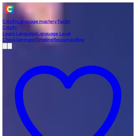
Citizify
Language mastery faster
Citizify
Learn Language
Language Level
Check
Germany
Timeline
Resources
Blog