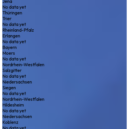
Jena
No data yet
Thüringen
Trier
No data yet
Rheinland-Pfalz
Erlangen
No data yet
Bayern
Moers
No data yet
Nordrhein-Westfalen
Salzgitter
No data yet
Niedersachsen
Siegen
No data yet
Nordrhein-Westfalen
Hildesheim
No data yet
Niedersachsen
Koblenz
No data yet