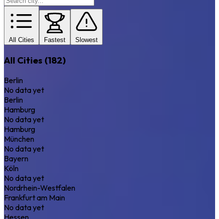
All Cities
Fastest
Slowest
All Cities (182)
Berlin
No data yet
Berlin
Hamburg
No data yet
Hamburg
München
No data yet
Bayern
Köln
No data yet
Nordrhein-Westfalen
Frankfurt am Main
No data yet
Hessen