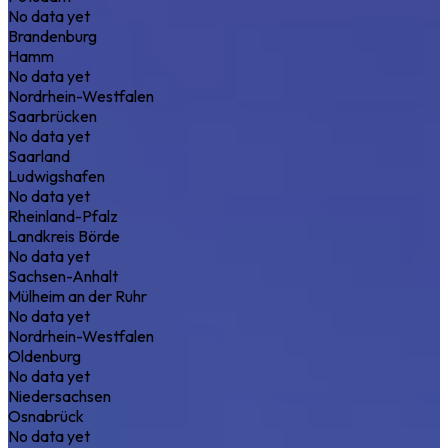
No data yet
Brandenburg
Hamm
No data yet
Nordrhein-Westfalen
Saarbrücken
No data yet
Saarland
Ludwigshafen
No data yet
Rheinland-Pfalz
Landkreis Börde
No data yet
Sachsen-Anhalt
Mülheim an der Ruhr
No data yet
Nordrhein-Westfalen
Oldenburg
No data yet
Niedersachsen
Osnabrück
No data yet