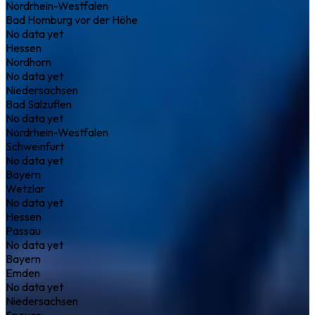
Nordrhein-Westfalen
Bad Homburg vor der Höhe
No data yet
Hessen
Nordhorn
No data yet
Niedersachsen
Bad Salzuflen
No data yet
Nordrhein-Westfalen
Schweinfurt
No data yet
Bayern
Wetzlar
No data yet
Hessen
Passau
No data yet
Bayern
Emden
No data yet
Niedersachsen
Speyer