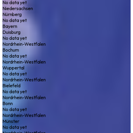
No data yet
Niedersachsen
Nürnberg
No data yet
Bayern
Duisburg
No data yet
Nordrhein-Westfalen
Bochum
No data yet
Nordrhein-Westfalen
Wuppertal
No data yet
Nordrhein-Westfalen
Bielefeld
No data yet
Nordrhein-Westfalen
Bonn
No data yet
Nordrhein-Westfalen
Münster
No data yet
Nordrhein-Westfalen