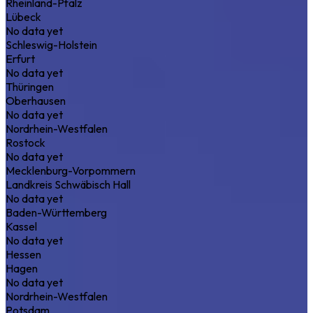
Rheinland-Pfalz
Lübeck
No data yet
Schleswig-Holstein
Erfurt
No data yet
Thüringen
Oberhausen
No data yet
Nordrhein-Westfalen
Rostock
No data yet
Mecklenburg-Vorpommern
Landkreis Schwäbisch Hall
No data yet
Baden-Württemberg
Kassel
No data yet
Hessen
Hagen
No data yet
Nordrhein-Westfalen
Potsdam