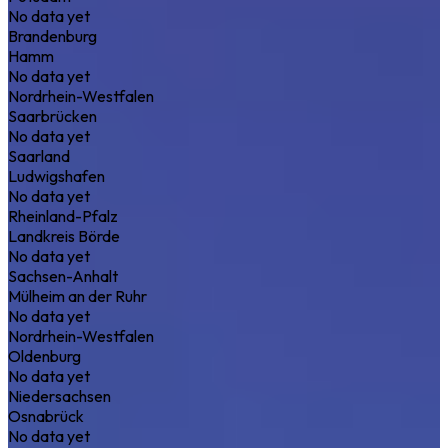
No data yet
Brandenburg
Hamm
No data yet
Nordrhein-Westfalen
Saarbrücken
No data yet
Saarland
Ludwigshafen
No data yet
Rheinland-Pfalz
Landkreis Börde
No data yet
Sachsen-Anhalt
Mülheim an der Ruhr
No data yet
Nordrhein-Westfalen
Oldenburg
No data yet
Niedersachsen
Osnabrück
No data yet