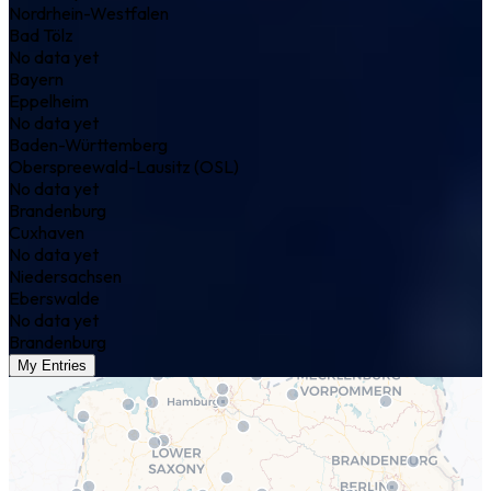
Nordrhein-Westfalen
Bad Tölz
No data yet
Bayern
Eppelheim
No data yet
Baden-Württemberg
Oberspreewald-Lausitz (OSL)
No data yet
Brandenburg
Cuxhaven
No data yet
Niedersachsen
Eberswalde
No data yet
Brandenburg
My Entries