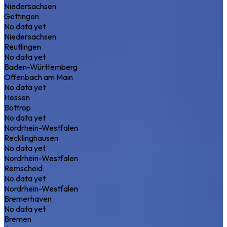
Niedersachsen
Göttingen
No data yet
Niedersachsen
Reutlingen
No data yet
Baden-Württemberg
Offenbach am Main
No data yet
Hessen
Bottrop
No data yet
Nordrhein-Westfalen
Recklinghausen
No data yet
Nordrhein-Westfalen
Remscheid
No data yet
Nordrhein-Westfalen
Bremerhaven
No data yet
Bremen