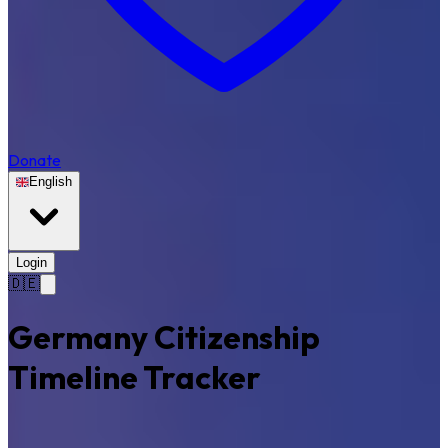
Donate
English
Login
🇩🇪
Germany Citizenship
Timeline Tracker