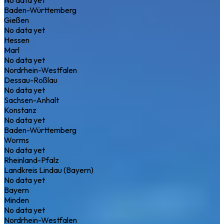
Baden-Württemberg
Gießen
No data yet
Hessen
Marl
No data yet
Nordrhein-Westfalen
Dessau-Roßlau
No data yet
Sachsen-Anhalt
Konstanz
No data yet
Baden-Württemberg
Worms
No data yet
Rheinland-Pfalz
Landkreis Lindau (Bayern)
No data yet
Bayern
Minden
No data yet
Nordrhein-Westfalen