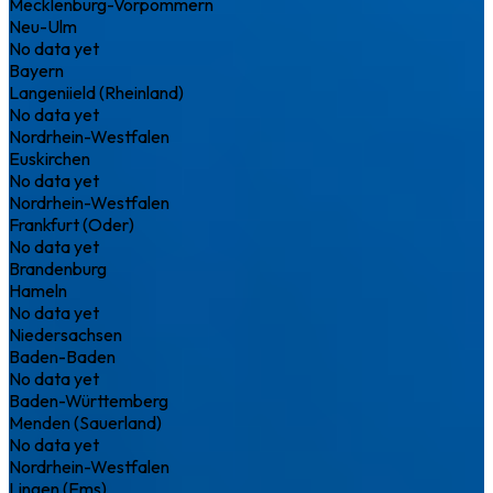
Mecklenburg-Vorpommern
Neu-Ulm
No data yet
Bayern
Langeniield (Rheinland)
No data yet
Nordrhein-Westfalen
Euskirchen
No data yet
Nordrhein-Westfalen
Frankfurt (Oder)
No data yet
Brandenburg
Hameln
No data yet
Niedersachsen
Baden-Baden
No data yet
Baden-Württemberg
Menden (Sauerland)
No data yet
Nordrhein-Westfalen
Lingen (Ems)