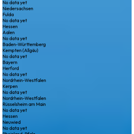
No data yet
Niedersachsen
Fulda
No data yet
Hessen
Aalen
No data yet
Baden-Württemberg
Kempten (Allgäu)
No data yet
Bayern
Herford
No data yet
Nordrhein-Westfalen
Kerpen
No data yet
Nordrhein-Westfalen
Rüsselsheim am Main
No data yet
Hessen
Neuwied
No data yet
Rheinland-Pfalz