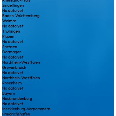
Sindelfingen
No data yet
Baden-Württemberg
Weimar
No data yet
Thüringen
Plauen
No data yet
Sachsen
Dormagen
No data yet
Nordrhein-Westfalen
Grevenbroich
No data yet
Nordrhein-Westfalen
Rosenheim
No data yet
Bayern
Neubrandenburg
No data yet
Mecklenburg-Vorpommern
Friedrichshafen