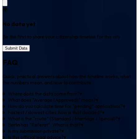
🌍
No data yet
Be the first to share your citizenship timeline for this city.
Submit Data
FAQ
Quick, practical answers about how the timeline works, what
the numbers mean, and how to contribute.
Where does the data come from?
▾
What does “Average (Approved)” mean?
▾
How do you calculate time for “pending” applications?
▾
Fastest / slowest cities: how is that decided?
▾
What is the “route” (Standard / Marriage / Special)?
▾
Berlin has “Referat”. What is that?
▾
Is my submission private?
▾
Is this official legal advice?
▾