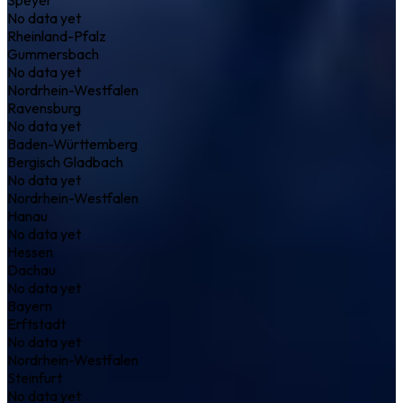
No data yet
Rheinland-Pfalz
Gummersbach
No data yet
Nordrhein-Westfalen
Ravensburg
No data yet
Baden-Württemberg
Bergisch Gladbach
No data yet
Nordrhein-Westfalen
Hanau
No data yet
Hessen
Dachau
No data yet
Bayern
Erftstadt
No data yet
Nordrhein-Westfalen
Steinfurt
No data yet