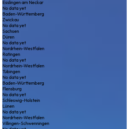
Esslingen am Neckar
No data yet
Baden-Württemberg
Zwickau
No data yet
Sachsen
Düren
No data yet
Nordrhein-Westfalen
Ratingen
No data yet
Nordrhein-Westfalen
Tübingen
No data yet
Baden-Württemberg
Flensburg
No data yet
Schleswig-Holstein
Lünen
No data yet
Nordrhein-Westfalen
Villingen-Schwenningen
No data yet