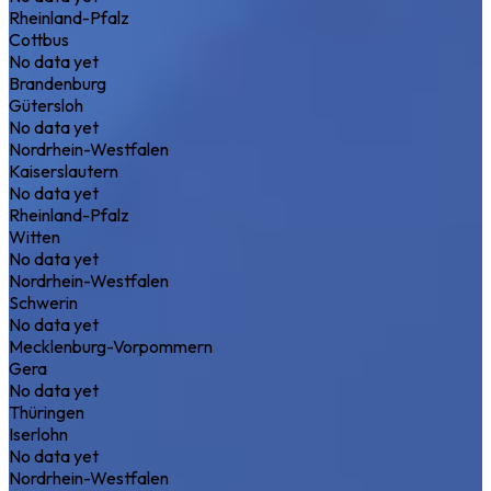
Rheinland-Pfalz
Cottbus
No data yet
Brandenburg
Gütersloh
No data yet
Nordrhein-Westfalen
Kaiserslautern
No data yet
Rheinland-Pfalz
Witten
No data yet
Nordrhein-Westfalen
Schwerin
No data yet
Mecklenburg-Vorpommern
Gera
No data yet
Thüringen
Iserlohn
No data yet
Nordrhein-Westfalen