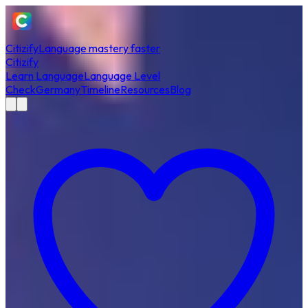
Citizify
Language mastery faster
Citizify
Learn Language
Language Level
Check
Germany
Timeline
Resources
Blog