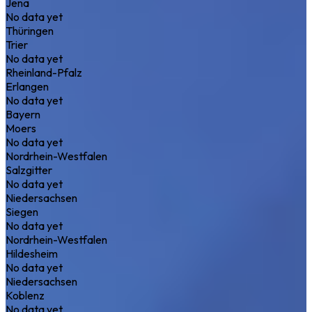
Jena
No data yet
Thüringen
Trier
No data yet
Rheinland-Pfalz
Erlangen
No data yet
Bayern
Moers
No data yet
Nordrhein-Westfalen
Salzgitter
No data yet
Niedersachsen
Siegen
No data yet
Nordrhein-Westfalen
Hildesheim
No data yet
Niedersachsen
Koblenz
No data yet