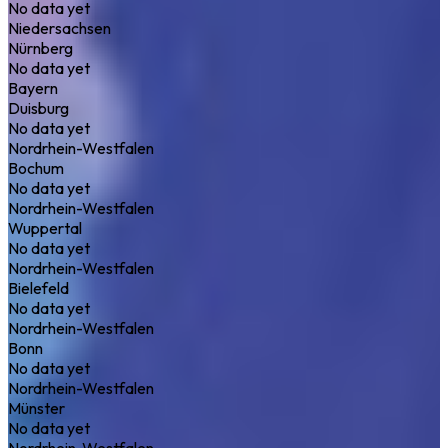
No data yet
Niedersachsen
Nürnberg
No data yet
Bayern
Duisburg
No data yet
Nordrhein-Westfalen
Bochum
No data yet
Nordrhein-Westfalen
Wuppertal
No data yet
Nordrhein-Westfalen
Bielefeld
No data yet
Nordrhein-Westfalen
Bonn
No data yet
Nordrhein-Westfalen
Münster
No data yet
Nordrhein-Westfalen