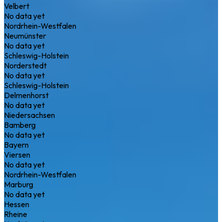
Velbert
No data yet
Nordrhein-Westfalen
Neumünster
No data yet
Schleswig-Holstein
Norderstedt
No data yet
Schleswig-Holstein
Delmenhorst
No data yet
Niedersachsen
Bamberg
No data yet
Bayern
Viersen
No data yet
Nordrhein-Westfalen
Marburg
No data yet
Hessen
Rheine