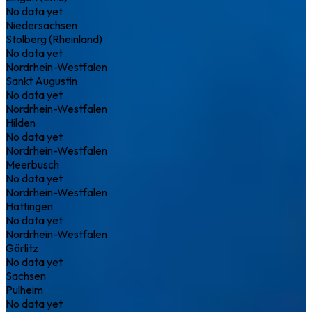
No data yet
Niedersachsen
Stolberg (Rheinland)
No data yet
Nordrhein-Westfalen
Sankt Augustin
No data yet
Nordrhein-Westfalen
Hilden
No data yet
Nordrhein-Westfalen
Meerbusch
No data yet
Nordrhein-Westfalen
Hattingen
No data yet
Nordrhein-Westfalen
Görlitz
No data yet
Sachsen
Pulheim
No data yet