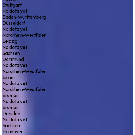
Stuttgart
No data yet
Baden-Württemberg
Düsseldorf
No data yet
Nordrhein-Westfalen
Leipzig
No data yet
Sachsen
Dortmund
No data yet
Nordrhein-Westfalen
Essen
No data yet
Nordrhein-Westfalen
Bremen
No data yet
Bremen
Dresden
No data yet
Sachsen
Hannover