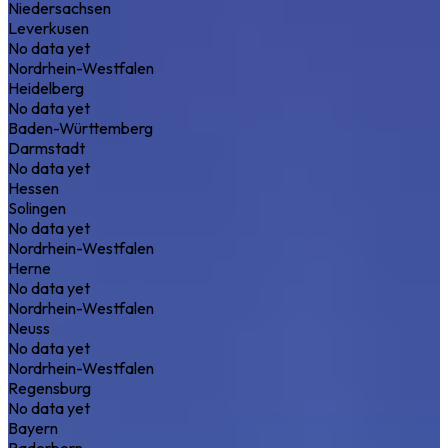
Niedersachsen
Leverkusen
No data yet
Nordrhein-Westfalen
Heidelberg
No data yet
Baden-Württemberg
Darmstadt
No data yet
Hessen
Solingen
No data yet
Nordrhein-Westfalen
Herne
No data yet
Nordrhein-Westfalen
Neuss
No data yet
Nordrhein-Westfalen
Regensburg
No data yet
Bayern
Paderborn