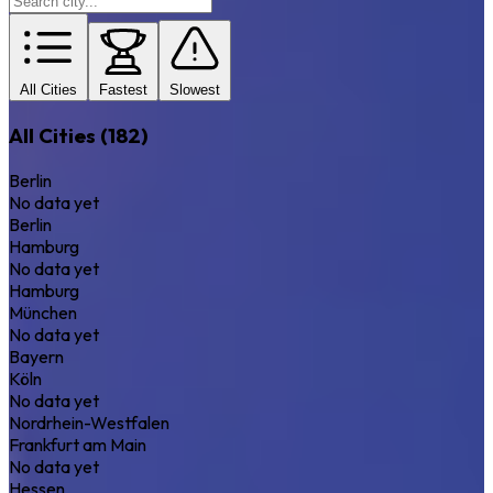
All Cities
Fastest
Slowest
All Cities (182)
Berlin
No data yet
Berlin
Hamburg
No data yet
Hamburg
München
No data yet
Bayern
Köln
No data yet
Nordrhein-Westfalen
Frankfurt am Main
No data yet
Hessen