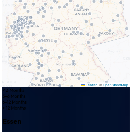
Leaflet
|
©
OpenStreetMap
< 3 Months
3-6 Months
6-12 Months
> 12 Months
Essen