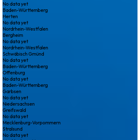
No data yet
Baden-Württemberg
Herten
No data yet
Nordrhein-Westfalen
Bergheim
No data yet
Nordrhein-Westfalen
Schwäbisch Gmünd
No data yet
Baden-Württemberg
Offenburg
No data yet
Baden-Württemberg
Garbsen
No data yet
Niedersachsen
Greifswald
No data yet
Mecklenburg-Vorpommern
Stralsund
No data yet