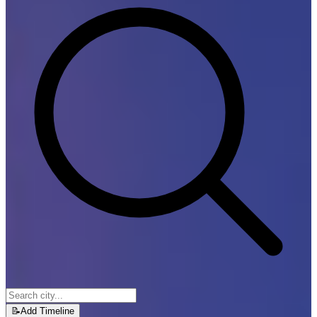
📝
Add Timeline