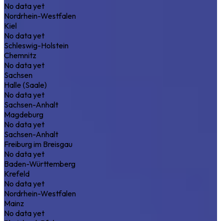
No data yet
Nordrhein-Westfalen
Kiel
No data yet
Schleswig-Holstein
Chemnitz
No data yet
Sachsen
Halle (Saale)
No data yet
Sachsen-Anhalt
Magdeburg
No data yet
Sachsen-Anhalt
Freiburg im Breisgau
No data yet
Baden-Württemberg
Krefeld
No data yet
Nordrhein-Westfalen
Mainz
No data yet