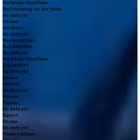
Nordrhein-Westfalen
Bad Homburg vor der Höhe
No data yet
Hessen
Nordhorn
No data yet
Niedersachsen
Bad Salzuflen
No data yet
Nordrhein-Westfalen
Schweinfurt
No data yet
Bayern
Wetzlar
No data yet
Hessen
Passau
No data yet
Bayern
Emden
No data yet
Niedersachsen
Speyer