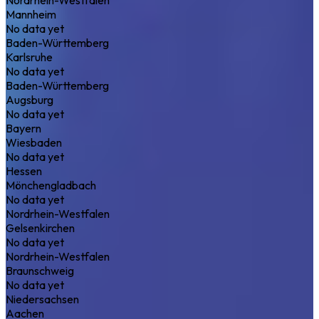
Mannheim
No data yet
Baden-Württemberg
Karlsruhe
No data yet
Baden-Württemberg
Augsburg
No data yet
Bayern
Wiesbaden
No data yet
Hessen
Mönchengladbach
No data yet
Nordrhein-Westfalen
Gelsenkirchen
No data yet
Nordrhein-Westfalen
Braunschweig
No data yet
Niedersachsen
Aachen