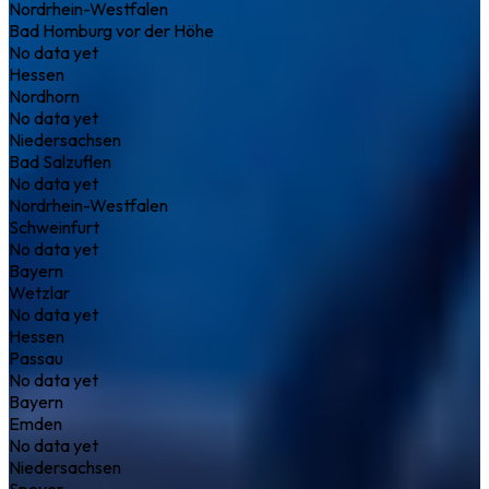
Nordrhein-Westfalen
Bad Homburg vor der Höhe
No data yet
Hessen
Nordhorn
No data yet
Niedersachsen
Bad Salzuflen
No data yet
Nordrhein-Westfalen
Schweinfurt
No data yet
Bayern
Wetzlar
No data yet
Hessen
Passau
No data yet
Bayern
Emden
No data yet
Niedersachsen
Speyer