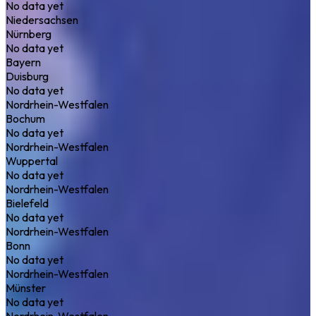
No data yet
Niedersachsen
Nürnberg
No data yet
Bayern
Duisburg
No data yet
Nordrhein-Westfalen
Bochum
No data yet
Nordrhein-Westfalen
Wuppertal
No data yet
Nordrhein-Westfalen
Bielefeld
No data yet
Nordrhein-Westfalen
Bonn
No data yet
Nordrhein-Westfalen
Münster
No data yet
Nordrhein-Westfalen