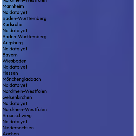
Mannheim
No data yet
Baden-Württemberg
Karlsruhe
No data yet
Baden-Württemberg
Augsburg
No data yet
Bayern
Wiesbaden
No data yet
Hessen
Mönchengladbach
No data yet
Nordrhein-Westfalen
Gelsenkirchen
No data yet
Nordrhein-Westfalen
Braunschweig
No data yet
Niedersachsen
Aachen