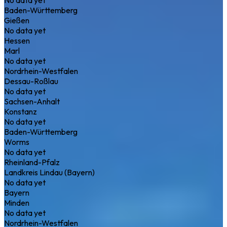
Baden-Württemberg
Gießen
No data yet
Hessen
Marl
No data yet
Nordrhein-Westfalen
Dessau-Roßlau
No data yet
Sachsen-Anhalt
Konstanz
No data yet
Baden-Württemberg
Worms
No data yet
Rheinland-Pfalz
Landkreis Lindau (Bayern)
No data yet
Bayern
Minden
No data yet
Nordrhein-Westfalen