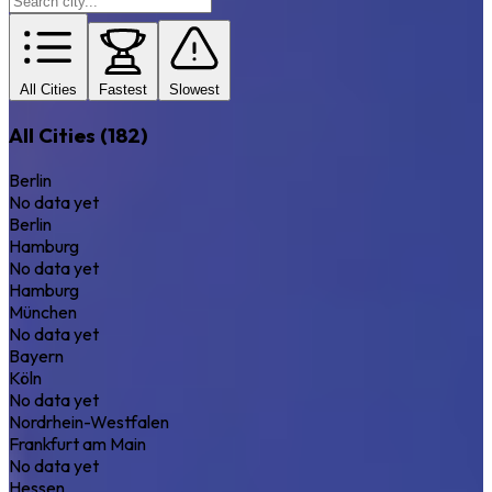
All Cities
Fastest
Slowest
All Cities (182)
Berlin
No data yet
Berlin
Hamburg
No data yet
Hamburg
München
No data yet
Bayern
Köln
No data yet
Nordrhein-Westfalen
Frankfurt am Main
No data yet
Hessen