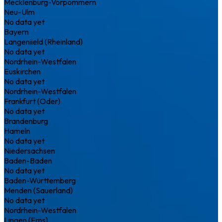
Mecklenburg-Vorpommern
Neu-Ulm
No data yet
Bayern
Langeniield (Rheinland)
No data yet
Nordrhein-Westfalen
Euskirchen
No data yet
Nordrhein-Westfalen
Frankfurt (Oder)
No data yet
Brandenburg
Hameln
No data yet
Niedersachsen
Baden-Baden
No data yet
Baden-Württemberg
Menden (Sauerland)
No data yet
Nordrhein-Westfalen
Lingen (Ems)