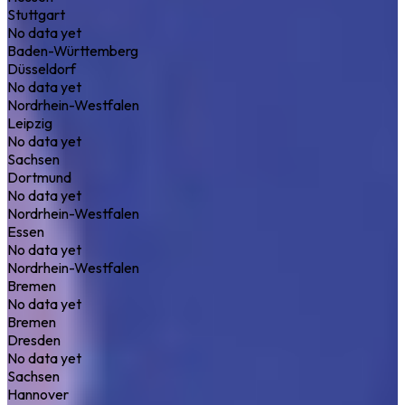
Stuttgart
No data yet
Baden-Württemberg
Düsseldorf
No data yet
Nordrhein-Westfalen
Leipzig
No data yet
Sachsen
Dortmund
No data yet
Nordrhein-Westfalen
Essen
No data yet
Nordrhein-Westfalen
Bremen
No data yet
Bremen
Dresden
No data yet
Sachsen
Hannover