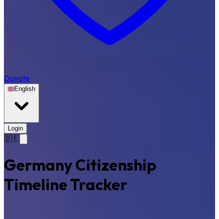
Donate
English
Login
🇩🇪
Germany Citizenship
Timeline Tracker