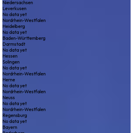
Niedersachsen
Leverkusen
No data yet
Nordrhein-Westfalen
Heidelberg
No data yet
Baden-Württemberg
Darmstadt
No data yet
Hessen
Solingen
No data yet
Nordrhein-Westfalen
Herne
No data yet
Nordrhein-Westfalen
Neuss
No data yet
Nordrhein-Westfalen
Regensburg
No data yet
Bayern
Paderborn