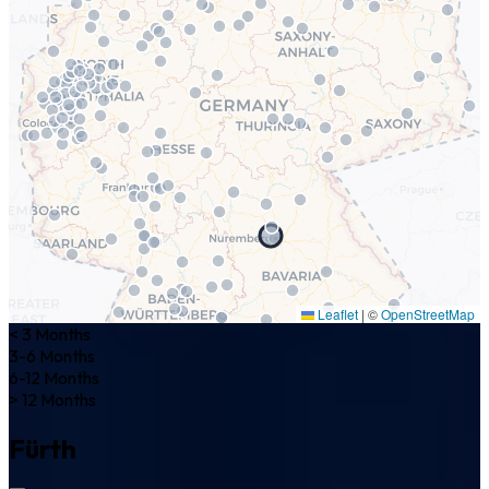
Leaflet
|
©
OpenStreetMap
< 3 Months
3-6 Months
6-12 Months
> 12 Months
Fürth