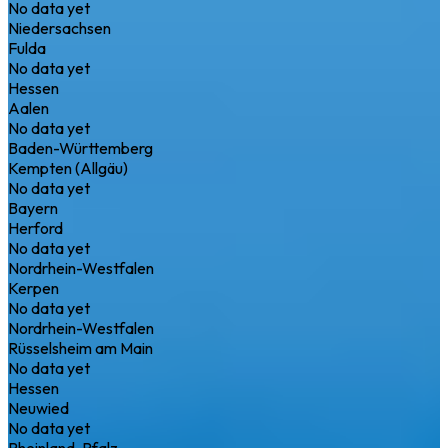
No data yet
Niedersachsen
Fulda
No data yet
Hessen
Aalen
No data yet
Baden-Württemberg
Kempten (Allgäu)
No data yet
Bayern
Herford
No data yet
Nordrhein-Westfalen
Kerpen
No data yet
Nordrhein-Westfalen
Rüsselsheim am Main
No data yet
Hessen
Neuwied
No data yet
Rheinland-Pfalz