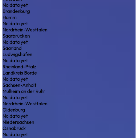
No data yet
Brandenburg
Hamm
No data yet
Nordrhein-Westfalen
Saarbrücken
No data yet
Saarland
Ludwigshafen
No data yet
Rheinland-Pfalz
Landkreis Börde
No data yet
Sachsen-Anhalt
Mülheim an der Ruhr
No data yet
Nordrhein-Westfalen
Oldenburg
No data yet
Niedersachsen
Osnabrück
No data yet