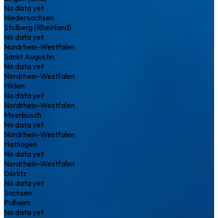
No data yet
Niedersachsen
Stolberg (Rheinland)
No data yet
Nordrhein-Westfalen
Sankt Augustin
No data yet
Nordrhein-Westfalen
Hilden
No data yet
Nordrhein-Westfalen
Meerbusch
No data yet
Nordrhein-Westfalen
Hattingen
No data yet
Nordrhein-Westfalen
Görlitz
No data yet
Sachsen
Pulheim
No data yet