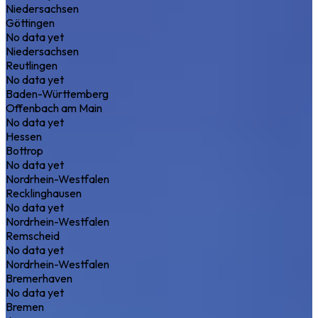
Niedersachsen
Göttingen
No data yet
Niedersachsen
Reutlingen
No data yet
Baden-Württemberg
Offenbach am Main
No data yet
Hessen
Bottrop
No data yet
Nordrhein-Westfalen
Recklinghausen
No data yet
Nordrhein-Westfalen
Remscheid
No data yet
Nordrhein-Westfalen
Bremerhaven
No data yet
Bremen