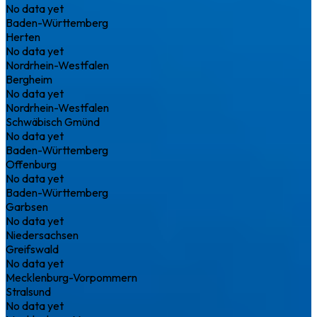
No data yet
Baden-Württemberg
Herten
No data yet
Nordrhein-Westfalen
Bergheim
No data yet
Nordrhein-Westfalen
Schwäbisch Gmünd
No data yet
Baden-Württemberg
Offenburg
No data yet
Baden-Württemberg
Garbsen
No data yet
Niedersachsen
Greifswald
No data yet
Mecklenburg-Vorpommern
Stralsund
No data yet