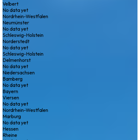
Velbert
No data yet
Nordrhein-Westfalen
Neumünster
No data yet
Schleswig-Holstein
Norderstedt
No data yet
Schleswig-Holstein
Delmenhorst
No data yet
Niedersachsen
Bamberg
No data yet
Bayern
Viersen
No data yet
Nordrhein-Westfalen
Marburg
No data yet
Hessen
Rheine