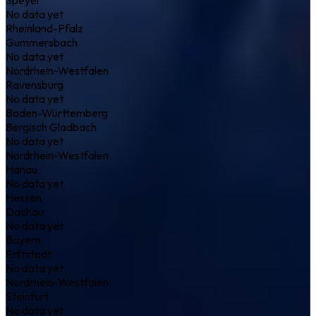
No data yet
Rheinland-Pfalz
Gummersbach
No data yet
Nordrhein-Westfalen
Ravensburg
No data yet
Baden-Württemberg
Bergisch Gladbach
No data yet
Nordrhein-Westfalen
Hanau
No data yet
Hessen
Dachau
No data yet
Bayern
Erftstadt
No data yet
Nordrhein-Westfalen
Steinfurt
No data yet