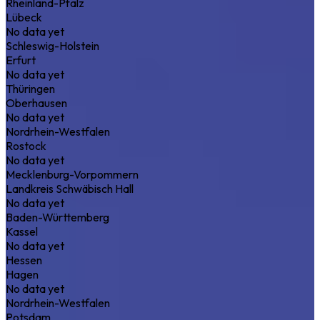
Rheinland-Pfalz
Lübeck
No data yet
Schleswig-Holstein
Erfurt
No data yet
Thüringen
Oberhausen
No data yet
Nordrhein-Westfalen
Rostock
No data yet
Mecklenburg-Vorpommern
Landkreis Schwäbisch Hall
No data yet
Baden-Württemberg
Kassel
No data yet
Hessen
Hagen
No data yet
Nordrhein-Westfalen
Potsdam