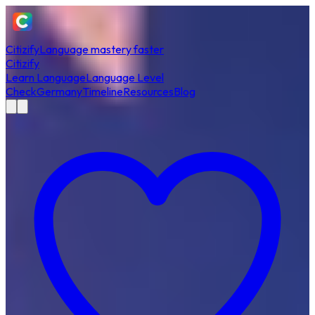
Citizify
Language mastery faster
Citizify
Learn Language
Language Level
Check
Germany
Timeline
Resources
Blog