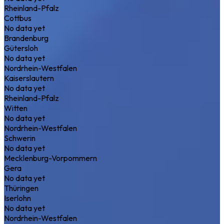
Rheinland-Pfalz
Cottbus
No data yet
Brandenburg
Gütersloh
No data yet
Nordrhein-Westfalen
Kaiserslautern
No data yet
Rheinland-Pfalz
Witten
No data yet
Nordrhein-Westfalen
Schwerin
No data yet
Mecklenburg-Vorpommern
Gera
No data yet
Thüringen
Iserlohn
No data yet
Nordrhein-Westfalen