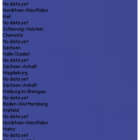
No data yet
Nordrhein-Westfalen
Kiel
No data yet
Schleswig-Holstein
Chemnitz
No data yet
Sachsen
Halle (Saale)
No data yet
Sachsen-Anhalt
Magdeburg
No data yet
Sachsen-Anhalt
Freiburg im Breisgau
No data yet
Baden-Württemberg
Krefeld
No data yet
Nordrhein-Westfalen
Mainz
No data yet