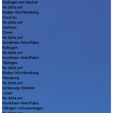
Esslingen am Neckar
No data yet
Baden-Württemberg
Zwickau
No data yet
Sachsen
Düren
No data yet
Nordrhein-Westfalen
Ratingen
No data yet
Nordrhein-Westfalen
Tübingen
No data yet
Baden-Württemberg
Flensburg
No data yet
Schleswig-Holstein
Lünen
No data yet
Nordrhein-Westfalen
Villingen-Schwenningen
No data yet