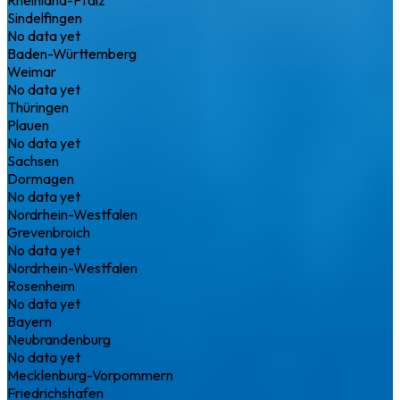
Sindelfingen
No data yet
Baden-Württemberg
Weimar
No data yet
Thüringen
Plauen
No data yet
Sachsen
Dormagen
No data yet
Nordrhein-Westfalen
Grevenbroich
No data yet
Nordrhein-Westfalen
Rosenheim
No data yet
Bayern
Neubrandenburg
No data yet
Mecklenburg-Vorpommern
Friedrichshafen