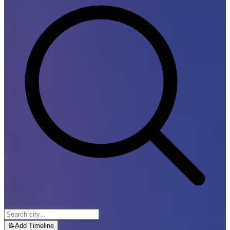
📝
Add Timeline