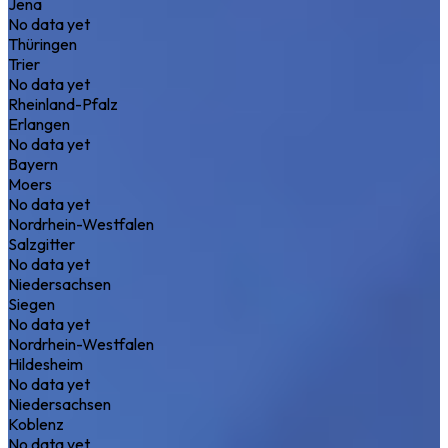
Jena
No data yet
Thüringen
Trier
No data yet
Rheinland-Pfalz
Erlangen
No data yet
Bayern
Moers
No data yet
Nordrhein-Westfalen
Salzgitter
No data yet
Niedersachsen
Siegen
No data yet
Nordrhein-Westfalen
Hildesheim
No data yet
Niedersachsen
Koblenz
No data yet