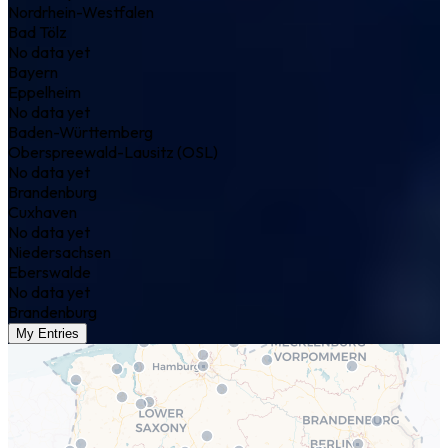
Nordrhein-Westfalen
Bad Tölz
No data yet
Bayern
Eppelheim
No data yet
Baden-Württemberg
Oberspreewald-Lausitz (OSL)
No data yet
Brandenburg
Cuxhaven
No data yet
Niedersachsen
Eberswalde
No data yet
Brandenburg
My Entries