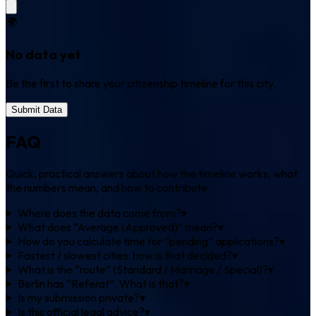
🌍
No data yet
Be the first to share your citizenship timeline for this city.
Submit Data
FAQ
Quick, practical answers about how the timeline works, what
the numbers mean, and how to contribute.
Where does the data come from?
▾
What does “Average (Approved)” mean?
▾
How do you calculate time for “pending” applications?
▾
Fastest / slowest cities: how is that decided?
▾
What is the “route” (Standard / Marriage / Special)?
▾
Berlin has “Referat”. What is that?
▾
Is my submission private?
▾
Is this official legal advice?
▾