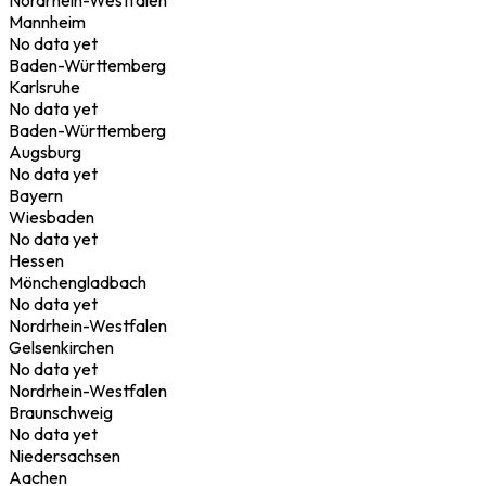
Mannheim
No data yet
Baden-Württemberg
Karlsruhe
No data yet
Baden-Württemberg
Augsburg
No data yet
Bayern
Wiesbaden
No data yet
Hessen
Mönchengladbach
No data yet
Nordrhein-Westfalen
Gelsenkirchen
No data yet
Nordrhein-Westfalen
Braunschweig
No data yet
Niedersachsen
Aachen