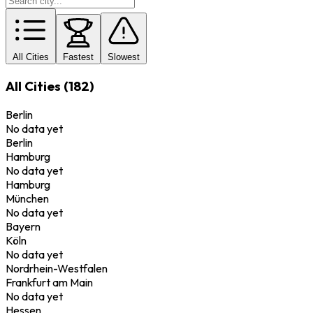
All Cities
Fastest
Slowest
All Cities (182)
Berlin
No data yet
Berlin
Hamburg
No data yet
Hamburg
München
No data yet
Bayern
Köln
No data yet
Nordrhein-Westfalen
Frankfurt am Main
No data yet
Hessen