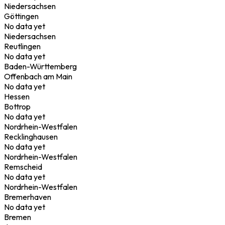
Niedersachsen
Göttingen
No data yet
Niedersachsen
Reutlingen
No data yet
Baden-Württemberg
Offenbach am Main
No data yet
Hessen
Bottrop
No data yet
Nordrhein-Westfalen
Recklinghausen
No data yet
Nordrhein-Westfalen
Remscheid
No data yet
Nordrhein-Westfalen
Bremerhaven
No data yet
Bremen