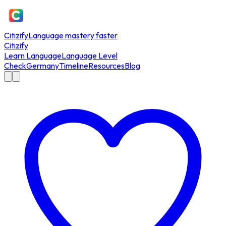
Citizify
Language mastery faster
Citizify
Learn Language
Language Level
Check
Germany
Timeline
Resources
Blog