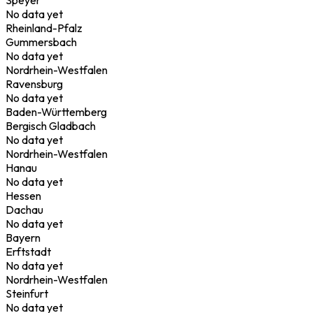
No data yet
Rheinland-Pfalz
Gummersbach
No data yet
Nordrhein-Westfalen
Ravensburg
No data yet
Baden-Württemberg
Bergisch Gladbach
No data yet
Nordrhein-Westfalen
Hanau
No data yet
Hessen
Dachau
No data yet
Bayern
Erftstadt
No data yet
Nordrhein-Westfalen
Steinfurt
No data yet