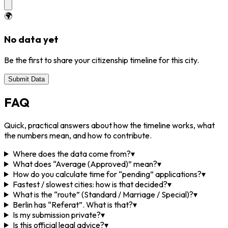
🌍
No data yet
Be the first to share your citizenship timeline for this city.
Submit Data
FAQ
Quick, practical answers about how the timeline works, what
the numbers mean, and how to contribute.
Where does the data come from?
▾
What does “Average (Approved)” mean?
▾
How do you calculate time for “pending” applications?
▾
Fastest / slowest cities: how is that decided?
▾
What is the “route” (Standard / Marriage / Special)?
▾
Berlin has “Referat”. What is that?
▾
Is my submission private?
▾
Is this official legal advice?
▾