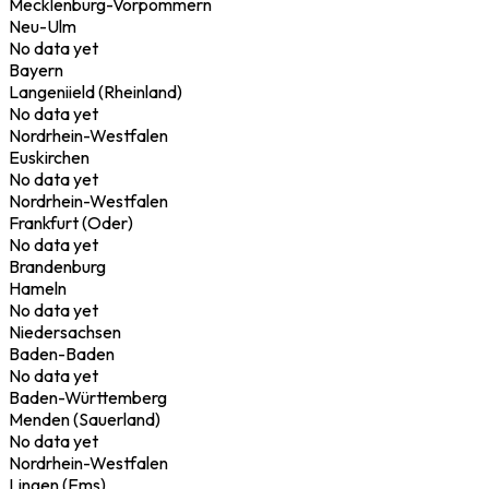
Mecklenburg-Vorpommern
Neu-Ulm
No data yet
Bayern
Langeniield (Rheinland)
No data yet
Nordrhein-Westfalen
Euskirchen
No data yet
Nordrhein-Westfalen
Frankfurt (Oder)
No data yet
Brandenburg
Hameln
No data yet
Niedersachsen
Baden-Baden
No data yet
Baden-Württemberg
Menden (Sauerland)
No data yet
Nordrhein-Westfalen
Lingen (Ems)