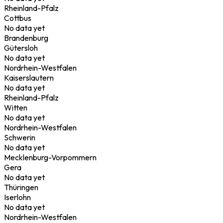
Rheinland-Pfalz
Cottbus
No data yet
Brandenburg
Gütersloh
No data yet
Nordrhein-Westfalen
Kaiserslautern
No data yet
Rheinland-Pfalz
Witten
No data yet
Nordrhein-Westfalen
Schwerin
No data yet
Mecklenburg-Vorpommern
Gera
No data yet
Thüringen
Iserlohn
No data yet
Nordrhein-Westfalen