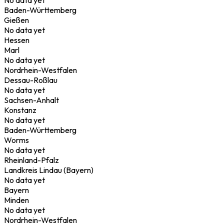
Baden-Württemberg
Gießen
No data yet
Hessen
Marl
No data yet
Nordrhein-Westfalen
Dessau-Roßlau
No data yet
Sachsen-Anhalt
Konstanz
No data yet
Baden-Württemberg
Worms
No data yet
Rheinland-Pfalz
Landkreis Lindau (Bayern)
No data yet
Bayern
Minden
No data yet
Nordrhein-Westfalen