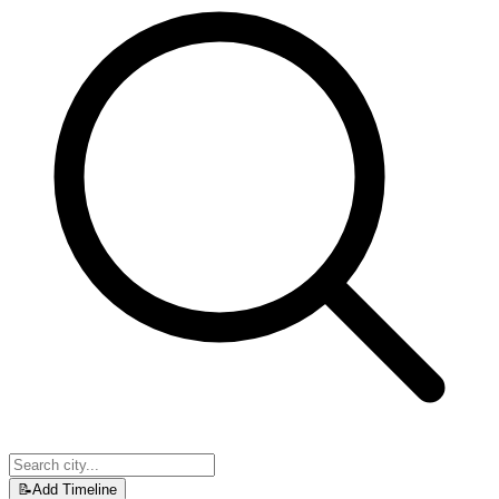
📝
Add Timeline