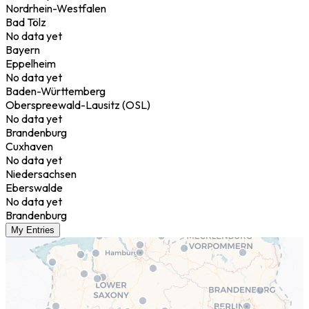
Nordrhein-Westfalen
Bad Tölz
No data yet
Bayern
Eppelheim
No data yet
Baden-Württemberg
Oberspreewald-Lausitz (OSL)
No data yet
Brandenburg
Cuxhaven
No data yet
Niedersachsen
Eberswalde
No data yet
Brandenburg
My Entries