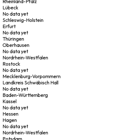
Rheinland-Pfalz
Lübeck
No data yet
Schleswig-Holstein
Erfurt
No data yet
Thüringen
Oberhausen
No data yet
Nordrhein-Westfalen
Rostock
No data yet
Mecklenburg-Vorpommern
Landkreis Schwäbisch Hall
No data yet
Baden-Württemberg
Kassel
No data yet
Hessen
Hagen
No data yet
Nordrhein-Westfalen
Potsdam