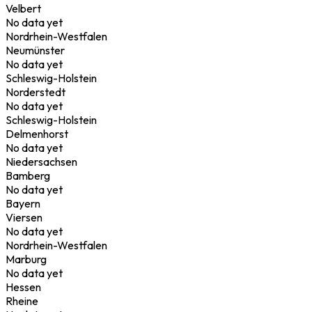
Velbert
No data yet
Nordrhein-Westfalen
Neumünster
No data yet
Schleswig-Holstein
Norderstedt
No data yet
Schleswig-Holstein
Delmenhorst
No data yet
Niedersachsen
Bamberg
No data yet
Bayern
Viersen
No data yet
Nordrhein-Westfalen
Marburg
No data yet
Hessen
Rheine