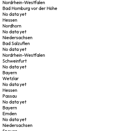
Nordrhein-Westfalen
Bad Homburg vor der Höhe
No data yet
Hessen
Nordhorn
No data yet
Niedersachsen
Bad Salzuflen
No data yet
Nordrhein-Westfalen
Schweinfurt
No data yet
Bayern
Wetzlar
No data yet
Hessen
Passau
No data yet
Bayern
Emden
No data yet
Niedersachsen
Speyer