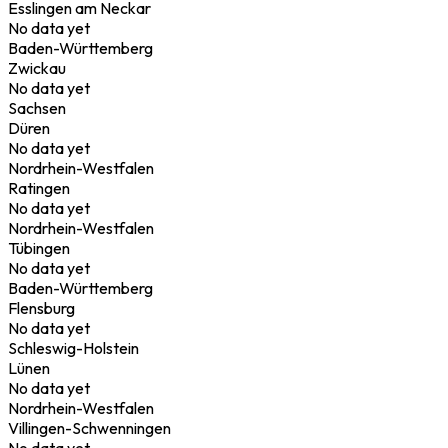
Esslingen am Neckar
No data yet
Baden-Württemberg
Zwickau
No data yet
Sachsen
Düren
No data yet
Nordrhein-Westfalen
Ratingen
No data yet
Nordrhein-Westfalen
Tübingen
No data yet
Baden-Württemberg
Flensburg
No data yet
Schleswig-Holstein
Lünen
No data yet
Nordrhein-Westfalen
Villingen-Schwenningen
No data yet