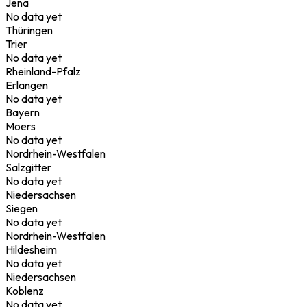
Jena
No data yet
Thüringen
Trier
No data yet
Rheinland-Pfalz
Erlangen
No data yet
Bayern
Moers
No data yet
Nordrhein-Westfalen
Salzgitter
No data yet
Niedersachsen
Siegen
No data yet
Nordrhein-Westfalen
Hildesheim
No data yet
Niedersachsen
Koblenz
No data yet