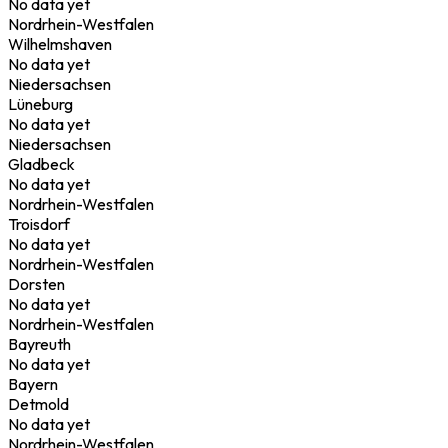
No data yet
Nordrhein-Westfalen
Wilhelmshaven
No data yet
Niedersachsen
Lüneburg
No data yet
Niedersachsen
Gladbeck
No data yet
Nordrhein-Westfalen
Troisdorf
No data yet
Nordrhein-Westfalen
Dorsten
No data yet
Nordrhein-Westfalen
Bayreuth
No data yet
Bayern
Detmold
No data yet
Nordrhein-Westfalen