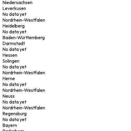
Niedersachsen
Leverkusen
No data yet
Nordrhein-Westfalen
Heidelberg
No data yet
Baden-Württemberg
Darmstadt
No data yet
Hessen
Solingen
No data yet
Nordrhein-Westfalen
Herne
No data yet
Nordrhein-Westfalen
Neuss
No data yet
Nordrhein-Westfalen
Regensburg
No data yet
Bayern
Paderborn