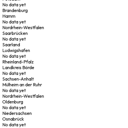
No data yet
Brandenburg
Hamm
No data yet
Nordrhein-Westfalen
Saarbrücken
No data yet
Saarland
Ludwigshafen
No data yet
Rheinland-Pfalz
Landkreis Börde
No data yet
Sachsen-Anhalt
Mülheim an der Ruhr
No data yet
Nordrhein-Westfalen
Oldenburg
No data yet
Niedersachsen
Osnabrück
No data yet