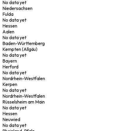
No data yet
Niedersachsen
Fulda
No data yet
Hessen
Aalen
No data yet
Baden-Württemberg
Kempten (Allgäu)
No data yet
Bayern
Herford
No data yet
Nordrhein-Westfalen
Kerpen
No data yet
Nordrhein-Westfalen
Rüsselsheim am Main
No data yet
Hessen
Neuwied
No data yet
Rheinland-Pfalz