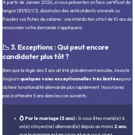
A partir de Janvier 2026, si vous présentez un faux certificat de
langue (B1/B2/C1), dissimulez des antécédents criminels ou
fraudez vos fiches de salaires : une interdiction strict de 10 ans de
renouveler votre demande s'appliquera.
📉 3. Exceptions : Qui peut encore
candidater plus tôt ?
Bien que la règle des 3 ans ait été globalement annulée, il existe
toujours
quelques voies exceptionnelles très limitées
pour
obtenir la nationalité allemande plus rapidement. Vous n'avez
pas à attendre 5 ans dans les cas suivants :
💍 Par le mariage (3 ans) :
Si vous êtes marié(e) à
un(e) citoyen(ne) allemand(e) depuis au moins
2 ans
,
que le mariage est en cours et que vous vivez