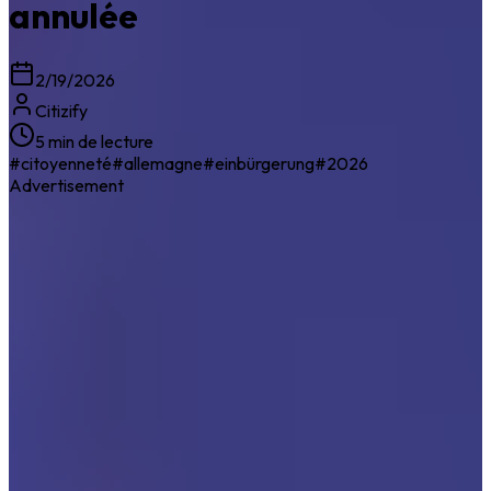
annulée
2/19/2026
Citizify
5 min de lecture
#
citoyenneté
#
allemagne
#
einbürgerung
#
2026
Advertisement