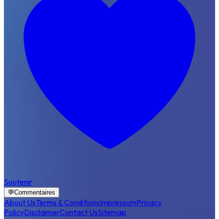
Soutenir
💬
Commentaires
About Us
Terms & Conditions
Impressum
Privacy
Policy
Disclaimer
Contact Us
Sitemap