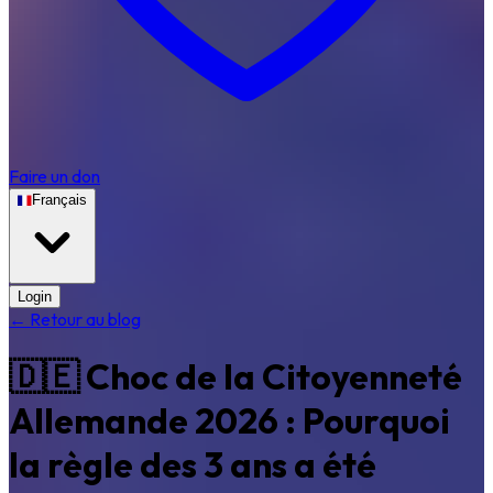
Faire un don
Français
Login
← Retour au blog
🇩🇪 Choc de la Citoyenneté
Allemande 2026 : Pourquoi
la règle des 3 ans a été