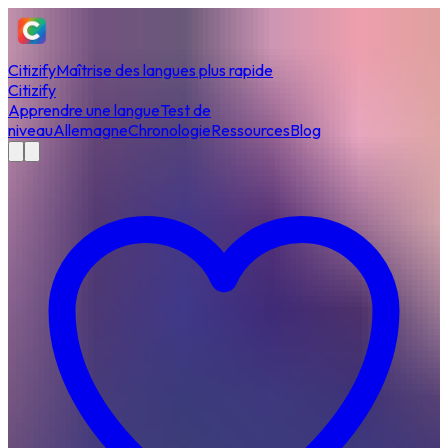
Citizify
Maîtrise des langues plus rapide
Citizify
Apprendre une langue
Test de
niveau
Allemagne
Chronologie
Ressources
Blog