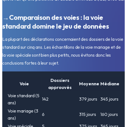
→
Comparaison des voies : la voie
standard domine le jeu de données
La plupart des déclarations concernaient des dossiers de la voie
standard sur cinq ans. Les échantillons de la voie mariage et de
la voie spéciale sont bien plus petits, nous évitons donc les
conclusions fortes à leur sujet.
Dossiers
Voie
Moyenne
Médiane
approuvés
Voie standard (5
142
379
jours
345
jours
ans)
Voie mariage (3
6
315
jours
160
jours
ans)
Voie spéciale
5
375
jours
345
jours