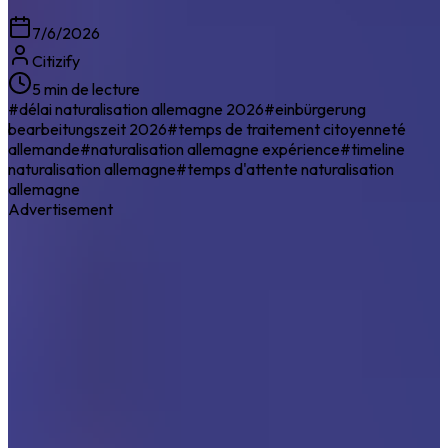
7/6/2026
Citizify
5 min de lecture
#
délai naturalisation allemagne 2026
#
einbürgerung
bearbeitungszeit 2026
#
temps de traitement citoyenneté
allemande
#
naturalisation allemagne expérience
#
timeline
naturalisation allemagne
#
temps d'attente naturalisation
allemagne
Advertisement