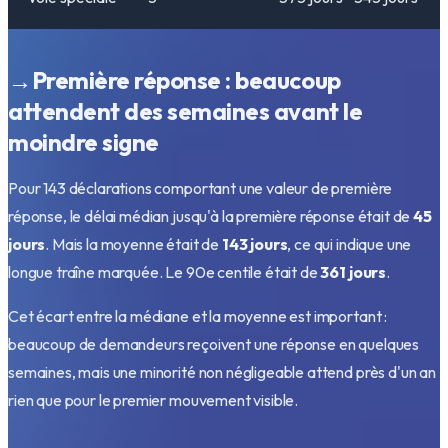
→
Première réponse : beaucoup
attendent des semaines avant le
moindre signe
Pour 143 déclarations comportant une valeur de première
réponse, le délai médian jusqu'à la première réponse était de
45
jours
. Mais la moyenne était de
143 jours
, ce qui indique une
longue traîne marquée. Le 90e centile était de
361 jours
.
Cet écart entre la médiane et la moyenne est important :
beaucoup de demandeurs reçoivent une réponse en quelques
semaines, mais une minorité non négligeable attend près d'un an
rien que pour le premier mouvement visible.