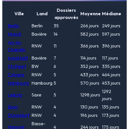
Dossiers
Ville
Land
Moyenne
Médiane
approuvés
Berlin
Berlin
35
266
jours
249
jours
Munich
Bavière
14
582
jours
597
jours
Aix-la-
RNW
11
366
jours
396
jours
Chapelle
Ingolstadt
Bavière
7
114
jours
117
jours
Stuttgart
BW
6
352
jours
335
jours
Cologne
RNW
5
433
jours
464
jours
Hambourg
Hambourg
5
570
jours
453
jours
1292
Leipzig
Saxe
5
1298
jours
jours
Bonn
RNW
4
130
jours
135
jours
Düsseldorf
RNW
4
196
jours
173
jours
Basse-
Hanovre
4
244
jours
175
jours