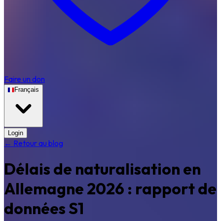
Faire un don
Français
Login
← Retour au blog
Délais de naturalisation en
Allemagne 2026 : rapport de
données S1