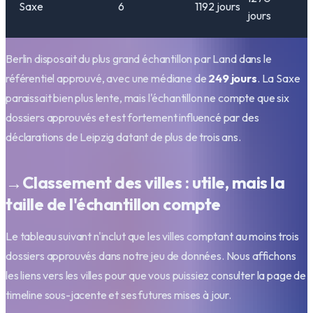
Saxe
6
1192
jours
jours
Berlin disposait du plus grand échantillon par Land dans le
référentiel approuvé, avec une médiane de
249 jours
. La Saxe
paraissait bien plus lente, mais l'échantillon ne compte que six
dossiers approuvés et est fortement influencé par des
déclarations de Leipzig datant de plus de trois ans.
→
Classement des villes : utile, mais la
taille de l'échantillon compte
Le tableau suivant n'inclut que les villes comptant au moins trois
dossiers approuvés dans notre jeu de données. Nous affichons
les liens vers les villes pour que vous puissiez consulter la page de
timeline sous-jacente et ses futures mises à jour.