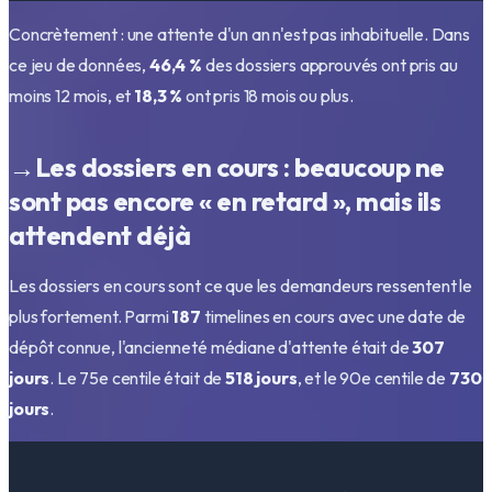
Concrètement : une attente d'un an n'est pas inhabituelle. Dans
ce jeu de données,
46,4 %
des dossiers approuvés ont pris au
moins 12 mois, et
18,3 %
ont pris 18 mois ou plus.
→
Les dossiers en cours : beaucoup ne
sont pas encore « en retard », mais ils
attendent déjà
Les dossiers en cours sont ce que les demandeurs ressentent le
plus fortement. Parmi
187
timelines en cours avec une date de
dépôt connue, l'ancienneté médiane d'attente était de
307
jours
. Le 75e centile était de
518
jours
, et le 90e centile de
730
jours
.