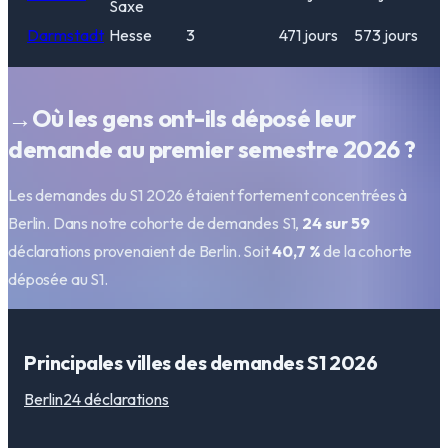
Saxe
Darmstadt
Hesse
3
471
jours
573
jours
→
Où les gens ont-ils déposé leur
demande au premier semestre 2026 ?
Les demandes du S1 2026 étaient fortement concentrées à
Berlin. Dans notre cohorte de demandes S1,
24 sur 59
déclarations provenaient de Berlin. Soit
40,7 %
de la cohorte
déposée au S1.
Principales villes des demandes S1 2026
Berlin
24
déclarations