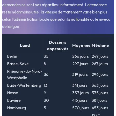
demandes ne sont pas réparties uniformément. La tendance
reste néanmoins utile : la vitesse de traitement varie bien plus
selon l'administration locale que selon la nationalité ou le niveau
de langue.
Dossiers
Land
Moyenne
Médiane
approuvés
Berlin
35
266
jours
249
jours
Basse-Saxe
8
297
jours
267
jours
Rhénanie-du-Nord-
36
319
jours
296
jours
Westphalie
Bade-Wurtemberg
13
341
jours
363
jours
Hesse
9
357
jours
335
jours
Bavière
30
416
jours
381
jours
Hambourg
5
570
jours
453
jours
1270