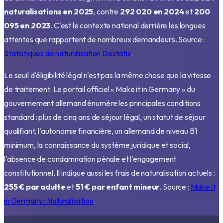
naturalisations en 2025
, contre
292 020 en 2024
et
200
095 en 2023
. C'est le contexte national derrière les longues
attentes que rapportent de nombreux demandeurs. Source :
Statistiques de naturalisation Destatis
.
Le seuil d'éligibilité légal n'est pas la même chose que la vitesse
de traitement. Le portail officiel « Make it in Germany » du
gouvernement allemand énumère les principales conditions
standard : plus de cinq ans de séjour légal, un statut de séjour
qualifiant, l'autonomie financière, un allemand de niveau B1
minimum, la connaissance du système juridique et social,
l'absence de condamnation pénale et l'engagement
constitutionnel. Il indique aussi les frais de naturalisation actuels :
255 € par adulte
et
51 € par enfant mineur
. Source :
Make it
in Germany : Naturalisation
.