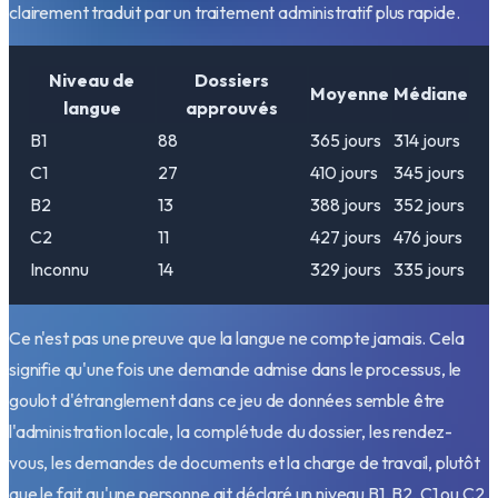
clairement traduit par un traitement administratif plus rapide.
Niveau de
Dossiers
Moyenne
Médiane
langue
approuvés
B1
88
365
jours
314
jours
C1
27
410
jours
345
jours
B2
13
388
jours
352
jours
C2
11
427
jours
476
jours
Inconnu
14
329
jours
335
jours
Ce n'est pas une preuve que la langue ne compte jamais. Cela
signifie qu'une fois une demande admise dans le processus, le
goulot d'étranglement dans ce jeu de données semble être
l'administration locale, la complétude du dossier, les rendez-
vous, les demandes de documents et la charge de travail, plutôt
que le fait qu'une personne ait déclaré un niveau B1, B2, C1 ou C2.