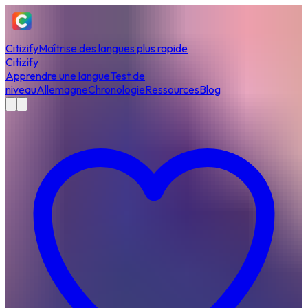
Citizify
Maîtrise des langues plus rapide
Citizify
Apprendre une langue
Test de
niveau
Allemagne
Chronologie
Ressources
Blog