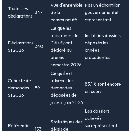
Vue d'ensemble
Pas un échantillon
Toutes les
347
de la
gouvernemental
déclarations
communauté
représentatif
Ce que les
utilisateurs de
Inclut des dossiers
Déclarations
Citizify ont
déposés les
340
S1 2026
déclaré au
années
premier
précédentes
semestre 2026
Ce qu'il est
Cohorte de
advenu des
83,1 % sont encore
demandes
59
demandes
en cours
S1 2026
déposées de
janv. à juin 2026
Les dossiers
achevés
Statistiques des
Référentiel
surreprésentent
153
délais de