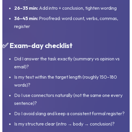
26–35 min:
Add intro + conclusion, tighten wording
36–45 min:
Proofread: word count, verbs, commas,
register
✅ Exam-day checklist
Did I answer the task exactly (summary vs opinion vs
email)?
Is my text within the target length (roughly 150–180
words)?
Do I use connectors naturally (not the same one every
sentence)?
Do I avoid slang and keep a consistent formal register?
Is my structure clear (intro → body → conclusion)?