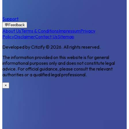
Support
💬
Feedback
About Us
Terms & Conditions
Impressum
Privacy
Policy
Disclaimer
Contact Us
Sitemap
Developed by Citizify © 2026. All rights reserved.
The information provided on this website is for general
informational purposes only and does not constitute legal
advice. For official guidance, please consult the relevant
authorities or a qualified legal professional.
×