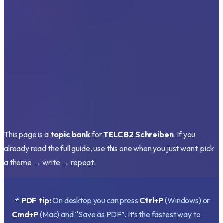
This page is a
topic bank
for
TELC B2 Schreiben
. If you
already read the full guide, use this one when you just want:
pick
a theme → write → repeat
.
📌
PDF tip:
On desktop you can press
Ctrl+P
(Windows) or
Cmd+P
(Mac) and “Save as PDF”. It’s the fastest way to