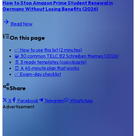
How to Stop Amazon Prime Student Renewal in
Germany Without Losing Benefits (2026)
Read Now
On this page
✅ How to use this list (2 minutes)
🧩 30 common TELC B2 Schreiben themes (2026)
📄 3 ready templates (copy/paste)
⏰ A 45‑minute plan that works
✅ Exam-day checklist
Share
X
Facebook
Telegram
WhatsApp
Advertisement