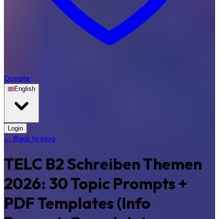
Donate
English
Login
← Back to blog
TELC B2 Schreiben Themen
2026: 30 Topic Prompts +
PDF Templates (Info