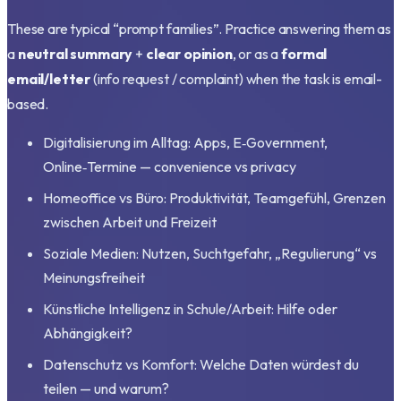
These are typical “prompt families”. Practice answering them as
a
neutral summary
+
clear opinion
, or as a
formal
email/letter
(info request / complaint) when the task is email-
based.
Digitalisierung im Alltag: Apps, E‑Government,
Online‑Termine — convenience vs privacy
Homeoffice vs Büro: Produktivität, Teamgefühl, Grenzen
zwischen Arbeit und Freizeit
Soziale Medien: Nutzen, Suchtgefahr, „Regulierung“ vs
Meinungsfreiheit
Künstliche Intelligenz in Schule/Arbeit: Hilfe oder
Abhängigkeit?
Datenschutz vs Komfort: Welche Daten würdest du
teilen — und warum?