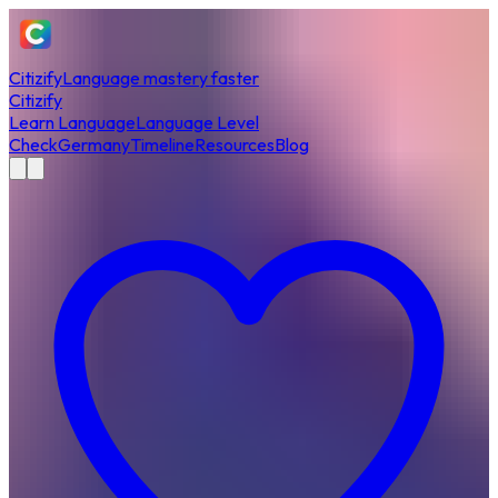
Citizify
Language mastery faster
Citizify
Learn Language
Language Level
Check
Germany
Timeline
Resources
Blog